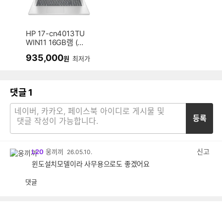
HP 17-cn4013TU
WIN11 16GB램 (SS
D 512GB)
935,000
원
최저가
댓글
1
등록
신고
L20
웅끼끼
26.05.10.
윈도설치모델이라 사무용으로도 좋겠어요
댓글
공
비
감
공
감