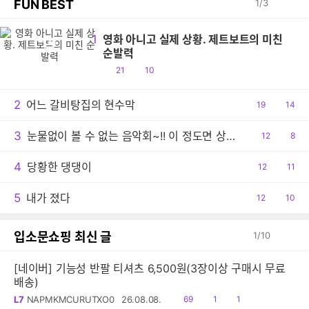
FUN BEST
1
/
3
1
영화 아니고 실제 상황. 제트보트의 미친
영
순발력
공
댓
21
10
감
글
2
어느 갈비탕집의 현수막
공
19
댓
14
감
글
3
눈물없이 볼 수 없는 음악회~!! 이 정도면 상줘야..ㅠ
공
12
댓
8
감
글
4
당황한 댕댕이
공
12
댓
11
감
글
5
내가 졌다
공
12
댓
10
감
글
입소문쇼핑 최신 글
1
/
10
[네이버] 기능성 반팔 티셔츠 6,500원(3장이상 구매시 무료
배송)
읽
공
댓
L7
NAPMKMCURUTXO0
26.08.08.
69
1
1