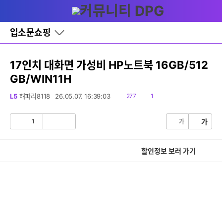
다
글쓰기
메뉴
나
와
홈
입소문쇼핑
바
로
가
기
17인치 대화면 가성비 HP노트북 16GB/512
레
GB/WIN11H
이
어
창
읽
댓
L5
해파리8118
26.05.07. 16:39:03
277
1
토
음
글
글
1
가
가
공
비
감
공
감
할인정보 보러 가기