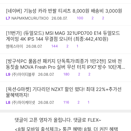
음
감
글
[네이버] 기능성 카라 반팔 티셔츠 8,000원 배송비 3,000원
읽
공
댓
L7
NAPMKMCURUTXO0
26.08.07.
100
2
2
음
감
글
[11번가] (듀얼모드) MSI MAG 321UPD700 E14 듀얼모드
게이밍 4K IPS 144 무결점 모니터 (최종:442,410원)
읽
공
댓
엠에스아이
26.08.07.
144
2
1
음
감
글
[방구석PC 풀옵션 패키지 단독특가!최종가 1만2천!] 모바 전
동칫솔 MOVA Fresh Pro 실버 무선 터치 IPX7 방수 10단계
진동 음파 전동칫솔
읽
공
댓
L9
(주)아이티블루
26.08.07.
180
2
2
음
감
글
[옥션·G마켓] 기다리던 NZXT 할인 떴다! 최대 22%+추가선
물혜택까지!
읽
공
댓
L8
(주)하이케이넷
26.08.07.
116
2
1
음
감
글
댓글이 고픈 영자가 올립니다. 댓글로 FLEX~
<8월 모바일 출석체크> 통큰 혜택! 8월, 더 커진 혜택