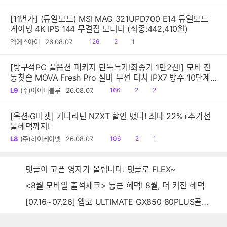
음
감
글
[11번가] (듀얼모드) MSI MAG 321UPD700 E14 듀얼모드
게이밍 4K IPS 144 무결점 모니터 (최종:442,410원)
읽
공
댓
엠에스아이
26.08.07.
126
2
1
음
감
글
[방구석PC 풀옵션 패키지 단독특가!최종가 1만2천!] 모바 전
동칫솔 MOVA Fresh Pro 실버 무선 터치 IPX7 방수 10단계
진동 음파 전동칫솔
읽
공
댓
L9
(주)아이티블루
26.08.07.
166
2
2
음
감
글
[옥션·G마켓] 기다리던 NZXT 할인 떴다! 최대 22%+추가선
물혜택까지!
읽
공
댓
L8
(주)하이케이넷
26.08.07.
106
2
1
음
감
글
댓글이 고픈 영자가 올립니다. 댓글로 FLEX~
<8월 모바일 출석체크> 통큰 혜택! 8월, 더 커진 혜택
[07.16~07.26] 앱코 ULTIMATE GX850 80PLUS골드 풀모듈러 ATX3.0 블랙