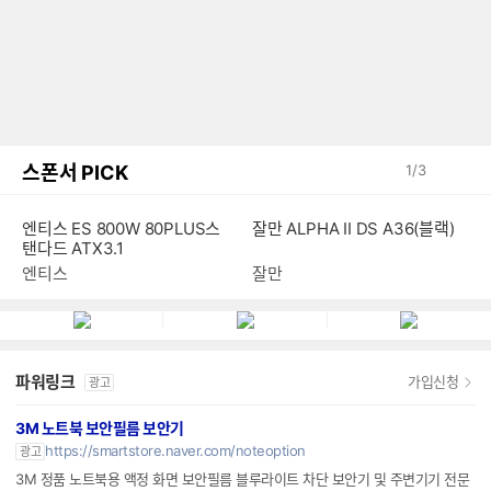
스폰서 PICK
1
/
3
엔티스 ES 800W 80PLUS스
잘만 ALPHA II DS A36(블랙)
탠다드 ATX3.1
엔티스
잘만
파워링크
가입신청
광고
3M 노트북 보안필름 보안기
https://smartstore.naver.com/noteoption
광고
3M 정품 노트북용 액정 화면 보안필름 블루라이트 차단 보안기 및 주변기기 전문