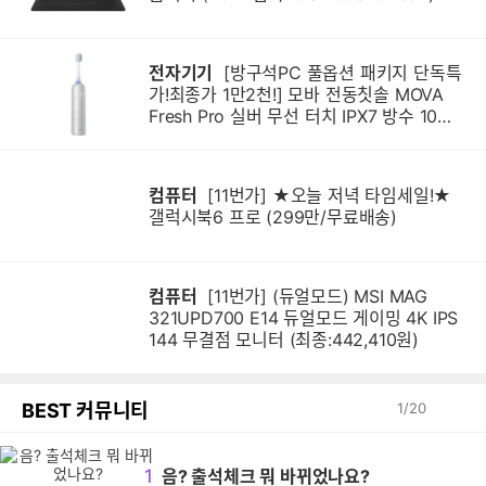
전자기기
[방구석PC 풀옵션 패키지 단독특
가!최종가 1만2천!] 모바 전동칫솔 MOVA
Fresh Pro 실버 무선 터치 IPX7 방수 10단
계 진동 음파 전동칫솔
컴퓨터
[11번가] ★오늘 저녁 타임세일!★
갤럭시북6 프로 (299만/무료배송)
컴퓨터
[11번가] (듀얼모드) MSI MAG
321UPD700 E14 듀얼모드 게이밍 4K IPS
144 무결점 모니터 (최종:442,410원)
BEST 커뮤니티
1
/
20
1
음? 출석체크 뭐 바뀌었나요?