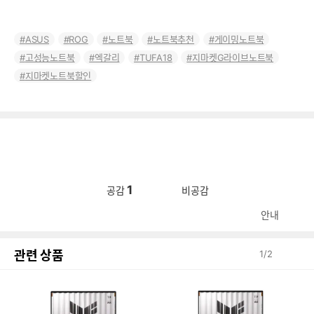
ASUS
ROG
노트북
노트북추천
게이밍노트북
고성능노트북
엑갈리
TUFA18
지마켓G라이브노트북
지마켓노트북할인
1
공감
비공감
안내
관련 상품
1
/
2