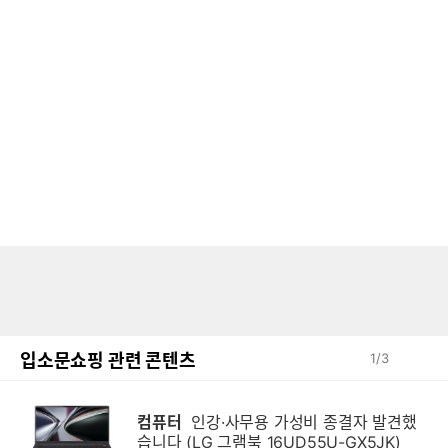
입소문쇼핑 관련 콘텐츠
1
/
3
컴퓨터
인강·사무용 가성비 종결자 발견했
습니다 (LG 그램북 16UD55U-GX5JK)