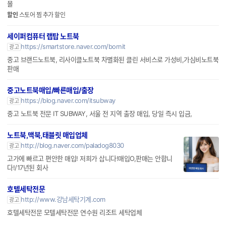
몰
할인
스토어 찜 추가 할인
세이퍼컴퓨터 랩탑 노트북
https://smartstore.naver.com/bornit
광고
중고 브랜드노트북, 리사이클노트북 차별화된 클린 서비스로 가성비,가심비노트북
판매
중고노트북매입/빠른매입/출장
https://blog.naver.com/itsubway
광고
중고 노트북 전문 IT SUBWAY, 서울 전 지역 출장 매입, 당일 즉시 입금,
노트북,맥북,태블릿 매입업체
http://blog.naver.com/paladog8030
광고
고가에 빠르고 편안한 매입! 저희가 삽니다!매입O,판매는 안합니
다!/17년된 회사
호텔세탁전문
http://www.강남세탁기계.com
광고
호텔세탁전문 모텔세탁전문 연수원 리조트 세탁업체