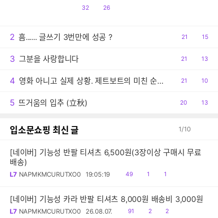
공
댓
32
26
감
글
2
흠...... 글쓰기 3번만에 성공 ?
공
21
댓
15
감
글
3
그분을 사랑합니다
공
21
댓
13
감
글
4
영화 아니고 실제 상황. 제트보트의 미친 순발력
공
21
댓
10
감
글
5
뜨거움의 입추 (立秋)
공
20
댓
13
감
글
입소문쇼핑 최신 글
1
/
10
[네이버] 기능성 반팔 티셔츠 6,500원(3장이상 구매시 무료
배송)
읽
공
댓
L7
NAPMKMCURUTXO0
19:05:19
49
1
1
음
감
글
[네이버] 기능성 카라 반팔 티셔츠 8,000원 배송비 3,000원
읽
공
댓
L7
NAPMKMCURUTXO0
26.08.07.
91
2
2