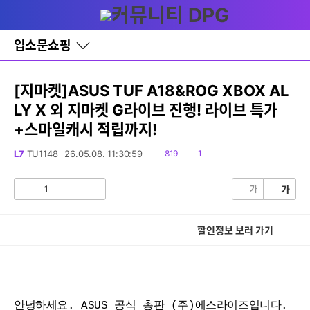
다
글쓰기
메뉴
나
와
홈
입소문쇼핑
바
로
가
기
[지마켓]ASUS TUF A18&ROG XBOX AL
레
LY X 외 지마켓 G라이브 진행! 라이브 특가
이
어
+스마일캐시 적립까지!
창
토
읽
댓
L7
TU1148
26.05.08. 11:30:59
819
1
글
음
글
1
가
가
공
비
감
공
감
할인정보 보러 가기
안녕하세요. ASUS 공식 총판 (주)에스라이즈입니다.