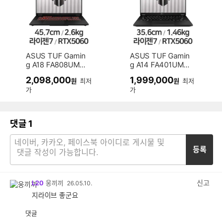
ASUS TUF Gamin
ASUS TUF Gamin
g A18 FA808UM-
g A14 FA401UM-
S8031 (SSD 512G
RG007 (SSD 512
2,098,000
1,999,000
원
최저
원
최저
B)
GB)
가
가
댓글
1
등록
신고
L20
웅끼끼
26.05.10.
지라이브 좋군요
댓글
공
비