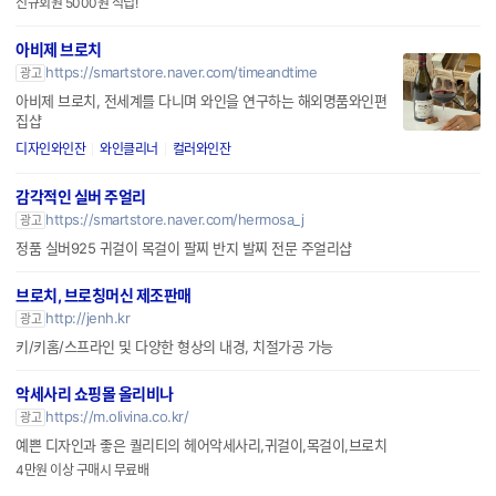
신규회원 5000원 적립!
아비제 브로치
https://smartstore.naver.com/timeandtime
광고
아비제 브로치, 전세계를 다니며 와인을 연구하는 해외명품와인편
집샵
디자인와인잔
와인클리너
컬러와인잔
감각적인 실버 주얼리
https://smartstore.naver.com/hermosa_j
광고
정품 실버925 귀걸이 목걸이 팔찌 반지 발찌 전문 주얼리샵
브로치, 브로칭머신 제조판매
http://jenh.kr
광고
키/키홈/스프라인 및 다양한 형상의 내경, 치절가공 가능
악세사리 쇼핑몰 올리비나
https://m.olivina.co.kr/
광고
예쁜 디자인과 좋은 퀄리티의 헤어악세사리,귀걸이,목걸이,브로치
4만원 이상 구매시 무료배