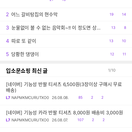
감
글
2
어느 갈비탕집의 현수막
공
19
댓
14
감
글
3
눈물없이 볼 수 없는 음악회~!! 이 정도면 상줘야..ㅠ
공
13
댓
8
감
글
4
따로 또 같이
공
13
댓
10
감
글
5
당황한 댕댕이
공
12
댓
11
감
글
입소문쇼핑 최신 글
1
/
10
[네이버] 기능성 반팔 티셔츠 6,500원(3장이상 구매시 무료
배송)
읽
공
댓
L7
NAPMKMCURUTXO0
26.08.08.
85
2
2
음
감
글
[네이버] 기능성 카라 반팔 티셔츠 8,000원 배송비 3,000원
읽
공
댓
L7
NAPMKMCURUTXO0
26.08.07.
107
2
2
음
감
글