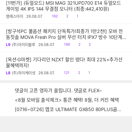
[11번가] (듀얼모드) MSI MAG 321UPD700 E14 듀얼모드
게이밍 4K IPS 144 무결점 모니터 (최종:442,410원)
읽
공
댓
엠에스아이
26.08.07.
162
2
1
음
감
글
[방구석PC 풀옵션 패키지 단독특가!최종가 1만2천!] 모바 전
동칫솔 MOVA Fresh Pro 실버 무선 터치 IPX7 방수 10단계
진동 음파 전동칫솔
읽
공
댓
L9
(주)아이티블루
26.08.07.
199
2
2
음
감
글
[옥션·G마켓] 기다리던 NZXT 할인 떴다! 최대 22%+추가선
물혜택까지!
읽
공
댓
L8
(주)하이케이넷
26.08.07.
121
2
1
음
감
글
댓글이 고픈 영자가 올립니다. 댓글로 FLEX~
<8월 모바일 출석체크> 통큰 혜택! 8월, 더 커진 혜택
[07.16~07.26] 앱코 ULTIMATE GX850 80PLUS골드 풀모듈러 ATX3.0 블랙