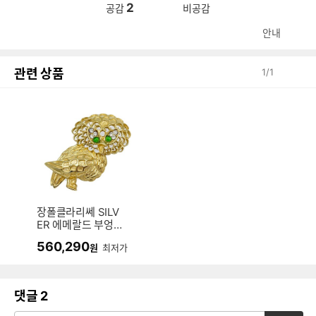
2
공감
비공감
안내
관련 상품
1
/
1
장폴클라리쎄 SILV
ER 에메랄드 부엉이
브로치 JS-22-017
560,290
원
최저가
BR
댓글
2