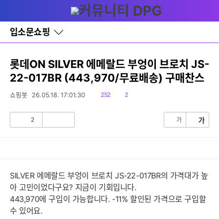
다
글쓰기
메뉴
나
와
홈
입소문쇼핑
바
로
가
기
롯데ON SILVER 에메랄드 부엉이 브로치 JS-
레
22-017BR (443,970/무료배송) 구매찬스
이
어
창
읽
댓
쇼핑봇
26.05.18. 17:01:30
252
2
토
음
글
글
2
가
가
공
비
감
공
감
SILVER 에메랄드 부엉이 브로치 JS-22-017BR의 가격대가 높
아 고민이었다구요? 지금이 기회입니다.
443,970에 구입이 가능합니다. -11% 할인된 가격으로 구입할
수 있어요.