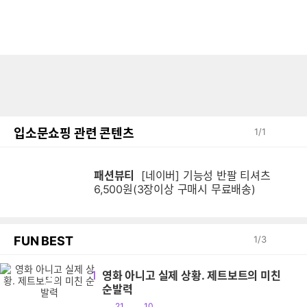
입소문쇼핑 관련 콘텐츠
1
/
1
패션뷰티
[네이버] 기능성 반팔 티셔츠
6,500원(3장이상 구매시 무료배송)
FUN BEST
1
/
3
1
영화 아니고 실제 상황. 제트보트의 미친
영
순발력
공
댓
21
10