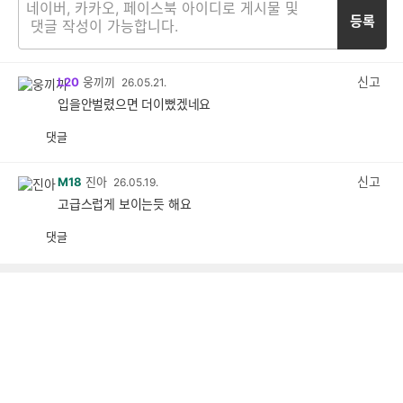
등록
신고
L20
웅끼끼
26.05.21.
입을안벌렸으면 더이뻤겠네요
댓글
공
비
감
공
감
신고
M18
진아
26.05.19.
고급스럽게 보이는듯 해요
댓글
공
비
감
공
감