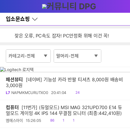
다
글쓰기
메뉴
나
와
홈
입소문쇼핑
검색
바
로
가
잦은 오류, PC속도 잡자! PC안정화 위해 이건 꼭!
기
레
입소문 쇼핑 이용안내
이
어
게시판 활동 제한 정책 안내
창
토
글
패션뷰티
[네이버] 기능성 카라 반팔 티셔츠 8,000원 배송비
3,000원
읽
L7
NAPMKMCURUTXO0
20:41:04
24
음
컴퓨터
[11번가] (듀얼모드) MSI MAG 321UPD700 E14 듀
얼모드 게이밍 4K IPS 144 무결점 모니터 (최종:442,410원)
읽
공
댓
엠에스아이
15:26:05
86
1
1
음
감
글