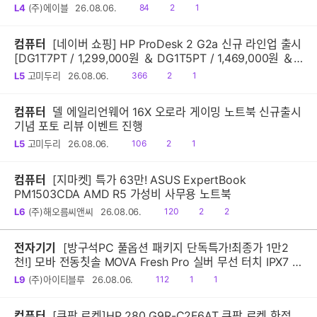
읽
공
댓
L4
(주)에이블
26.08.06.
84
2
1
음
감
글
컴퓨터
[네이버 쇼핑] HP ProDesk 2 G2a 신규 라인업 출시
[DG1T7PT / 1,299,000원 ＆ DG1T5PT / 1,469,000원 ＆
DG1Q4PT / 1,599,000원]
읽
공
댓
L5
고미두리
26.08.06.
366
2
1
음
감
글
컴퓨터
델 에일리언웨어 16X 오로라 게이밍 노트북 신규출시
기념 포토 리뷰 이벤트 진행
읽
공
댓
L5
고미두리
26.08.06.
106
2
1
음
감
글
컴퓨터
[지마켓] 특가 63만! ASUS ExpertBook
PM1503CDA AMD R5 가성비 사무용 노트북
읽
공
댓
L6
(주)해오름씨앤씨
26.08.06.
120
2
2
음
감
글
전자기기
[방구석PC 풀옵션 패키지 단독특가!최종가 1만2
천!] 모바 전동칫솔 MOVA Fresh Pro 실버 무선 터치 IPX7 방
수 10단계 진동 음파 전동칫솔
읽
공
댓
L9
(주)아이티블루
26.08.06.
112
1
1
음
감
글
컴퓨터
[쿠팡 로켓]HP 280 G9R-C2F6AT 쿠팡 로켓 한정