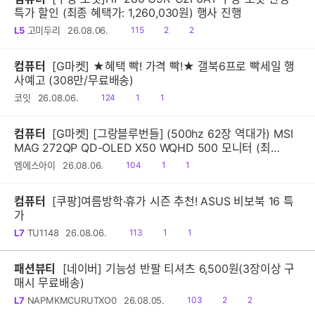
특가 할인 (최종 혜택가: 1,260,030원) 행사 진행
읽
공
댓
L5
고미두리
26.08.06.
115
2
2
음
감
글
컴퓨터
[G마켓] ★혜택 빡! 가격 빡!★ 갤북6프로 빡세일 행
사예고 (308만/무료배송)
읽
공
댓
코잇
26.08.06.
124
1
1
음
감
글
컴퓨터
[G마켓] [그랑블루번들] (500hz 62장 역대가) MSI
MAG 272QP QD-OLED X50 WQHD 500 모니터 (최
종:620,160원)
읽
공
댓
엠에스아이
26.08.06.
104
1
1
음
감
글
컴퓨터
[쿠팡]여름방학·휴가 시즌 추천! ASUS 비보북 16 특
가
읽
공
댓
L7
TU1148
26.08.06.
113
1
1
음
감
글
패션뷰티
[네이버] 기능성 반팔 티셔츠 6,500원(3장이상 구
매시 무료배송)
읽
공
댓
L7
NAPMKMCURUTXO0
26.08.05.
103
2
2
음
감
글