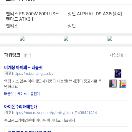
엔티스 ES 800W 80PLUS스
잘만 ALPHA II DS A36(블랙)
탠다드 ATX3.1
엔티스
잘만
파워링크
가입신청
광고
미개봉 아이패드 태블릿
https://m.bunjang.co.kr/
광고
액정 기스 없는 아이패드 새제품급 태블릿! 번개장터 중고가로 득
템하세요
태블릿
케이스
충전기
아이폰수리매매판매
https://map.naver.com/p/entry/place/1405421424
광고
중고폰고가매입판매 아이폰 아이패드 애플워치