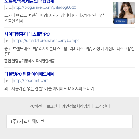
노트북,맥북,태블릿 매입업체
http://blog.naver.com/paladog8030
광고
고가에 빠르고 편안한 매입! 저희가 삽니다!/판매X/17년된 TV,뉴
스출현 업체!
세이퍼컴퓨터 데스트탑PC
https://smartstore.naver.com/bornpc
광고
중고 브랜드데스크탑,리사이클데스크탑, 리퍼데스크탑, 가성비 가심비 데스크탑컴
퓨터
할인
알림받기등록시 즉시할인제공
태블릿PC 렌탈 아이패드에어
http://pooomrt.com
광고
의무사용기간 없는 렌탈. 애플 아이패드 MS 서피스 대여
PC버전
로그인
개인정보처리방침
고객센터
(주) 커넥트웨이브