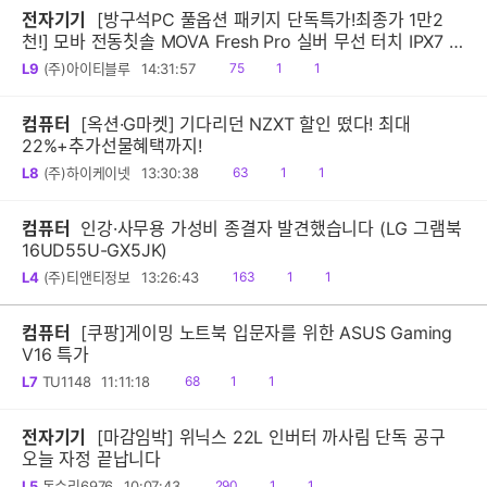
전자기기
[방구석PC 풀옵션 패키지 단독특가!최종가 1만2
천!] 모바 전동칫솔 MOVA Fresh Pro 실버 무선 터치 IPX7 방
수 10단계 진동 음파 전동칫솔
읽
공
댓
L9
(주)아이티블루
14:31:57
75
1
1
음
감
글
컴퓨터
[옥션·G마켓] 기다리던 NZXT 할인 떴다! 최대
22%+추가선물혜택까지!
읽
공
댓
L8
(주)하이케이넷
13:30:38
63
1
1
음
감
글
컴퓨터
인강·사무용 가성비 종결자 발견했습니다 (LG 그램북
16UD55U-GX5JK)
읽
공
댓
L4
(주)티앤티정보
13:26:43
163
1
1
음
감
글
컴퓨터
[쿠팡]게이밍 노트북 입문자를 위한 ASUS Gaming
V16 특가
읽
공
댓
L7
TU1148
11:11:18
68
1
1
음
감
글
전자기기
[마감임박] 위닉스 22L 인버터 까사림 단독 공구
오늘 자정 끝납니다
읽
공
댓
L5
독수리6976
10:07:43
290
1
1