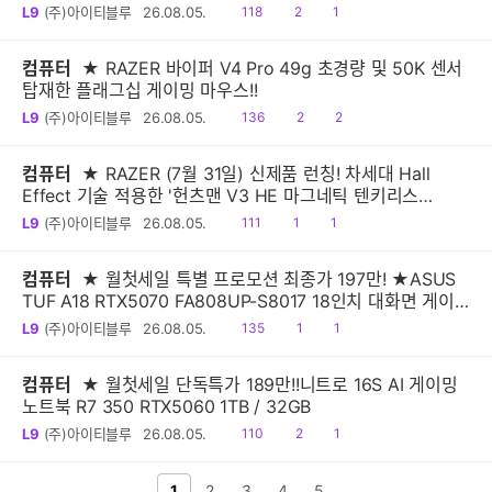
시!
읽
공
댓
L9
(주)아이티블루
26.08.05.
118
2
1
음
감
글
컴퓨터
★ RAZER 바이퍼 V4 Pro 49g 초경량 및 50K 센서
탑재한 플래그십 게이밍 마우스!!
읽
공
댓
L9
(주)아이티블루
26.08.05.
136
2
2
음
감
글
컴퓨터
★ RAZER (7월 31일) 신제품 런칭! 차세대 Hall
Effect 기술 적용한 '헌츠맨 V3 HE 마그네틱 텐키리스
8KHz, 미니 65% 8KHz' 출시
읽
공
댓
L9
(주)아이티블루
26.08.05.
111
1
1
음
감
글
컴퓨터
★ 월첫세일 특별 프로모션 최종가 197만! ★ASUS
TUF A18 RTX5070 FA808UP-S8017 18인치 대화면 게이
밍노트북
읽
공
댓
L9
(주)아이티블루
26.08.05.
135
1
1
음
감
글
컴퓨터
★ 월첫세일 단독특가 189만!!니트로 16S AI 게이밍
노트북 R7 350 RTX5060 1TB / 32GB
읽
공
댓
L9
(주)아이티블루
26.08.05.
110
2
1
음
감
글
전 페이지
1
2
다음 페이지
3
4
5