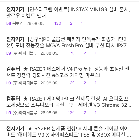
전자기기
[인스타그램 이벤트] INSTAX MINI 99 실버 출시,
팔로우 이벤트 안내
읽
공
댓
L6
블루죤
26.08.05.
130
2
1
음
감
글
전자기기
[방구석PC 풀옵션 패키지 단독특가!최종가 1만2
천!] 모바 전동칫솔 MOVA Fresh Pro 실버 무선 터치 IPX7 방
수 10단계 진동 음파 전동칫솔
읽
공
댓
L9
(주)아이티블루
26.08.05.
170
2
1
음
감
글
컴퓨터
★ RAZER 데스에더 V4 Pro 무선 성능과 초정밀 센
서로 경쟁력 강화시킨 e스포츠 게이밍 마우스!!
읽
공
댓
L9
(주)아이티블루
26.08.05.
120
2
1
음
감
글
컴퓨터
★ RAZER 게이밍마이크 신제품 런칭! AI 오디오 프
로세싱으로 스튜디오급 음질 구현 "세이렌 V3 Chroma 32-
Bit DSP"
읽
공
댓
L9
(주)아이티블루
26.08.05.
120
2
1
음
감
글
전자기기
★ RAZER 신제품 런칭! 차세대 콘솔 게이밍 이어
버드 '해머헤드 V3 X 하이퍼스피드' PS5 및 XBOX 에디션 출