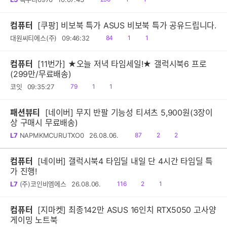
음
감
글
컴퓨터
[쿠팡] 비보북 특가 ASUS 비보북 특가 공유드립니다.
읽
공
댓
대원씨티에스(주)
09:46:32
84
1
1
음
감
글
컴퓨터
[11번가] ★오늘 저녁 타임세일!★ 갤럭시북6 프로
(299만/무료배송)
읽
공
댓
코잇
09:35:27
79
1
1
음
감
글
패션뷰티
[네이버] 무지 반팔 기능성 티셔츠 5,900원(3장이
상 구매시 무료배송)
읽
공
댓
L7
NAPMKMCURUTXO0
26.08.06.
87
2
2
음
감
글
컴퓨터
[네이버] 갤럭시북4 타임딜 내일 단 4시간 타임딜 특
가 진행!
읽
공
댓
L7
(주)코인비엠에스
26.08.06.
116
2
1
음
감
글
컴퓨터
[지마켓] 최종142만 ASUS 16인치 RTX5050 고사양
게이밍 노트북