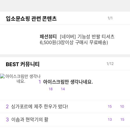
입소문쇼핑 관련 콘텐츠
1
/
1
패션뷰티
[네이버] 기능성 반팔 티셔츠
6,500원(3장이상 구매시 무료배송)
BEST 커뮤니티
1
/
12
1
아이스크림만 생각나네요.
공
댓
18
14
감
글
2
싱가포르에 제주 한우가 떴다!
공
15
댓
10
감
글
3
이솝과 현악기의 활
공
13
댓
15
감
글