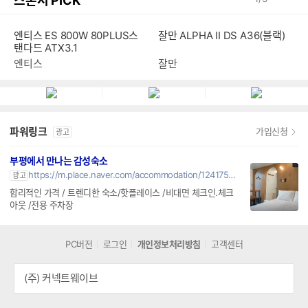
스폰서 PICK
엔티스 ES 800W 80PLUS스
잘만 ALPHA II DS A36(블랙)
탠다드 ATX3.1
엔티스
잘만
파워링크
가입신청
광고
부평에서 만나는 감성숙소
https://m.place.naver.com/accommodation/1241756385
광고
합리적인 가격 / 트렌디한 숙소/핫플레이스 /비대면 체크인.체크
아웃 /전용 주차장
PC버전
로그인
개인정보처리방침
고객센터
(주) 커넥트웨이브