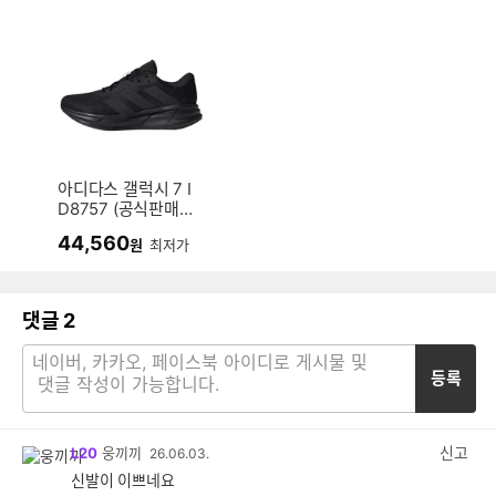
아디다스 갤럭시 7 I
D8757 (공식판매
처)
44,560
원
최저가
댓글
2
등록
신고
L20
웅끼끼
26.06.03.
신발이 이쁘네요