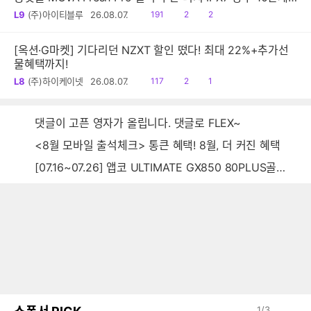
진동 음파 전동칫솔
읽
공
댓
L9
(주)아이티블루
26.08.07.
191
2
2
음
감
글
[옥션·G마켓] 기다리던 NZXT 할인 떴다! 최대 22%+추가선
물혜택까지!
읽
공
댓
L8
(주)하이케이넷
26.08.07.
117
2
1
음
감
글
댓글이 고픈 영자가 올립니다. 댓글로 FLEX~
<8월 모바일 출석체크> 통큰 혜택! 8월, 더 커진 혜택
[07.16~07.26] 앱코 ULTIMATE GX850 80PLUS골드 풀모듈러 ATX3.0 블랙
1
/
3