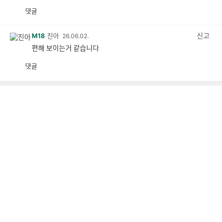
댓글
공
비
감
공
감
신고
M18
진아
26.06.02.
편해 보이는거 같습니다
댓글
공
비
감
공
감