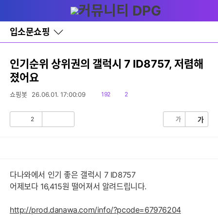
다
글쓰기
메뉴
나
와
홈
입소문쇼핑
바
로
가
기
인기순위 상위권의 갤럭시 7 ID8757, 저렴해
레
졌어요
이
어
창
읽
댓
쇼핑봇
26.06.01. 17:00:09
192
2
토
음
글
글
2
가
가
공
비
감
공
감
다나와에서 인기 좋은 갤럭시 7 ID8757
어제보다 16,415원 떨어져서 알려드립니다.
http://prod.danawa.com/info/?pcode=67976204