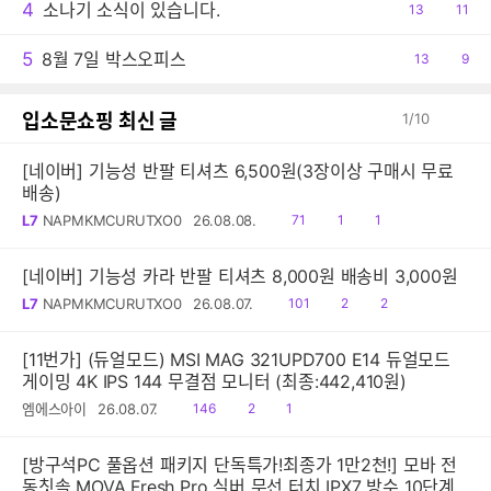
4
소나기 소식이 있습니다.
공
13
댓
11
감
글
5
8월 7일 박스오피스
공
13
댓
9
감
글
입소문쇼핑 최신 글
1
/
10
[네이버] 기능성 반팔 티셔츠 6,500원(3장이상 구매시 무료
배송)
읽
공
댓
L7
NAPMKMCURUTXO0
26.08.08.
71
1
1
음
감
글
[네이버] 기능성 카라 반팔 티셔츠 8,000원 배송비 3,000원
읽
공
댓
L7
NAPMKMCURUTXO0
26.08.07.
101
2
2
음
감
글
[11번가] (듀얼모드) MSI MAG 321UPD700 E14 듀얼모드
게이밍 4K IPS 144 무결점 모니터 (최종:442,410원)
읽
공
댓
엠에스아이
26.08.07.
146
2
1
음
감
글
[방구석PC 풀옵션 패키지 단독특가!최종가 1만2천!] 모바 전
동칫솔 MOVA Fresh Pro 실버 무선 터치 IPX7 방수 10단계