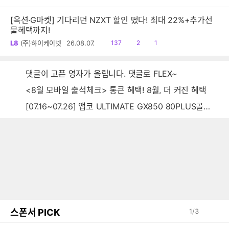
음
감
글
[옥션·G마켓] 기다리던 NZXT 할인 떴다! 최대 22%+추가선
물혜택까지!
읽
공
댓
L8
(주)하이케이넷
26.08.07.
137
2
1
음
감
글
댓글이 고픈 영자가 올립니다. 댓글로 FLEX~
<8월 모바일 출석체크> 통큰 혜택! 8월, 더 커진 혜택
[07.16~07.26] 앱코 ULTIMATE GX850 80PLUS골드 풀모듈러 ATX3.0 블랙
스폰서 PICK
1
/
3