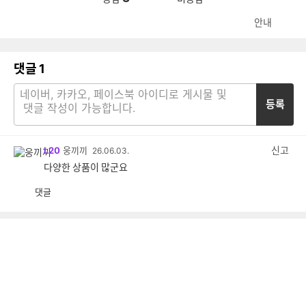
안내
댓글
1
등록
신고
L20
웅끼끼
26.06.03.
다양한 상품이 많군요
댓글
공
비
감
공
감