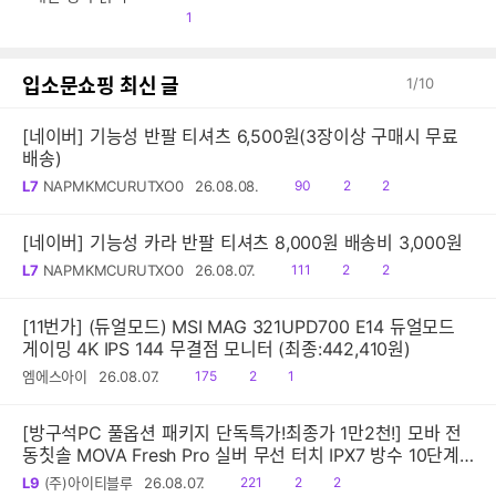
공
1
감
입소문쇼핑 최신 글
1
/
10
[네이버] 기능성 반팔 티셔츠 6,500원(3장이상 구매시 무료
배송)
읽
공
댓
L7
NAPMKMCURUTXO0
26.08.08.
90
2
2
음
감
글
[네이버] 기능성 카라 반팔 티셔츠 8,000원 배송비 3,000원
읽
공
댓
L7
NAPMKMCURUTXO0
26.08.07.
111
2
2
음
감
글
[11번가] (듀얼모드) MSI MAG 321UPD700 E14 듀얼모드
게이밍 4K IPS 144 무결점 모니터 (최종:442,410원)
읽
공
댓
엠에스아이
26.08.07.
175
2
1
음
감
글
[방구석PC 풀옵션 패키지 단독특가!최종가 1만2천!] 모바 전
동칫솔 MOVA Fresh Pro 실버 무선 터치 IPX7 방수 10단계
진동 음파 전동칫솔
읽
공
댓
L9
(주)아이티블루
26.08.07.
221
2
2