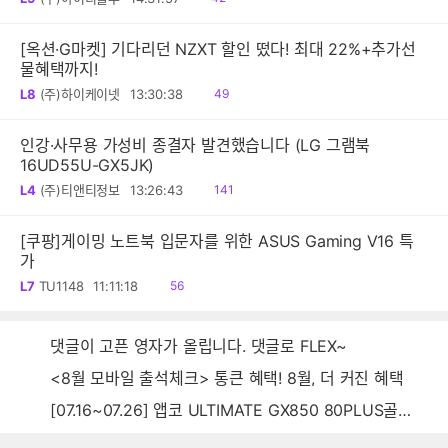
음
[옥션·G마켓] 기다리던 NZXT 할인 떴다! 최대 22%+추가선
물혜택까지!
읽
L8
(주)하이케이넷
13:30:38
49
음
인강·사무용 가성비 종결자 발견했습니다 (LG 그램북
16UD55U-GX5JK)
읽
L4
(주)티앤티정보
13:26:43
141
음
[쿠팡]게이밍 노트북 입문자를 위한 ASUS Gaming V16 특
가
읽
L7
TU1148
11:11:18
56
음
댓글이 고픈 영자가 올립니다. 댓글로 FLEX~
<8월 모바일 출석체크> 통큰 혜택! 8월, 더 커진 혜택
[07.16~07.26] 앱코 ULTIMATE GX850 80PLUS골드 풀모듈러 ATX3.0 블랙