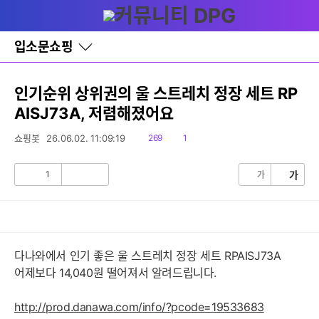
다
글쓰기
메뉴
나
와
홈
입소문쇼핑
바
로
가
기
인기순위 상위권의 울 스트레치 정장 세트 RP
레
AISJ73A, 저렴해졌어요
이
어
창
읽
댓
쇼핑봇
26.06.02. 11:09:19
269
1
토
음
글
글
1
가
가
공
비
감
공
감
다나와에서 인기 좋은 울 스트레치 정장 세트 RPAISJ73A
어제보다 14,040원 떨어져서 알려드립니다.
http://prod.danawa.com/info/?pcode=19533683