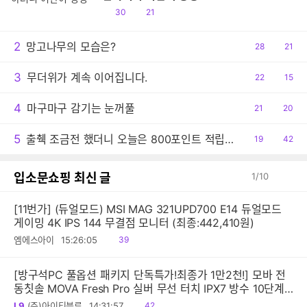
공
댓
30
21
감
글
2
망고나무의 모습은?
공
28
댓
21
감
글
3
무더위가 계속 이어집니다.
공
22
댓
15
감
글
4
마구마구 감기는 눈꺼풀
공
21
댓
20
감
글
5
출췍 조금전 했더니 오늘은 800포인트 적립이네요.
공
19
댓
42
감
글
입소문쇼핑 최신 글
1
/
10
[11번가] (듀얼모드) MSI MAG 321UPD700 E14 듀얼모드
게이밍 4K IPS 144 무결점 모니터 (최종:442,410원)
읽
엠에스아이
15:26:05
39
음
[방구석PC 풀옵션 패키지 단독특가!최종가 1만2천!] 모바 전
동칫솔 MOVA Fresh Pro 실버 무선 터치 IPX7 방수 10단계
진동 음파 전동칫솔
읽
L9
(주)아이티블루
14:31:57
42