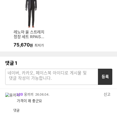
레노마 울 스트레치
정장 세트 RPAISJ7
3A
75,670
원
최저가
댓글
1
등록
신고
L20
웅끼끼
26.06.04.
가격이 꽤 좋군요
댓글
공
비
감
공