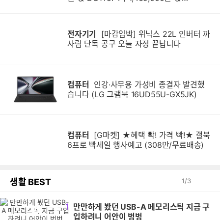
DG1Q4PT / 1,599,000원]
전자기기
[마감임박] 위닉스 22L 인버터 까
사림 단독 공구 오늘 자정 끝납니다
컴퓨터
인강·사무용 가성비 종결자 발견했
습니다 (LG 그램북 16UD55U-GX5JK)
컴퓨터
[G마켓] ★혜택 빡! 가격 빡!★ 갤북
6프로 빡세일 행사예고 (308만/무료배송)
생활 BEST
1
/
3
1
만만하게 봤던 USB-A 메모리스틱 지금 구
만
입하려니 어안이 벙벙