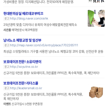
http://smartstore.naver.com/tgfs
광고
가성비좋은 정장. 티지패션입니다. 전국50여개 매장운영.
현대판의상실 에르데코부띠끄
http://blog.naver.com/xixhk
광고
25년경력 맞춤 디자이너 유희의 여성수제맞춤복전문제작소
사은품
예약방문시 에코백증정
남녀노소 체형교정 및 임산부
http://map.naver.com/v5/entry/place/1702265111
광고
최상급 스탓필라테스 기구를 사용한 남녀노소 체형교정 코어 강화, 산전산후 운동
보호테이프전문! 소유티앤이
http://soyutne.co.kr
광고
신규가입 5천원 증정! 보호테이프,크린룸용 PP지관, 특수목적용, 폭 재단까지!
보호테이프전문! 리더스몰
http://leadersmall.co.kr
광고
신규가입 5천원 증정! 보호테이프,크린룸용 PP지관, 특수목적용,
폭 재단까지!