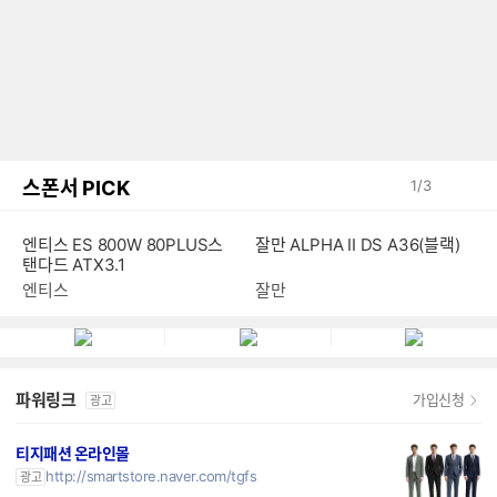
스폰서 PICK
1
/
3
잘만 ALPHA II DS A36(블랙)
엔티스 ES 800W 80PLUS스
탠다드 ATX3.1
잘만
엔티스
파워링크
가입신청
광고
티지패션 온라인몰