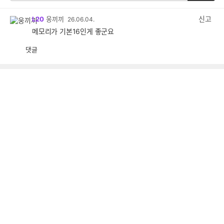
신고
L20
웅끼끼
26.06.04.
메모리가 기본16인게 좋군요
댓글
공
비
감
공
감