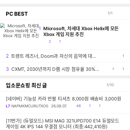
PC BEST
1
/
1
1
Microsoft, 차세대 Xbox Helix에 모든
Xbox 게임 지원 추진
공
댓
2
1
감
글
2
트렌트 레즈너, Doom과 자신의 음악에 대한 생각 밝혀
공
1
감
3
CXMT, 2030년까지 D램 시장 점유율 30% 목표
공
1
댓
1
감
글
입소문쇼핑 최신 글
1
/
10
[네이버] 기능성 카라 반팔 티셔츠 8,000원 배송비 3,000원
읽
공
댓
L7
NAPMKMCURUTXO0
26.08.07.
48
1
1
음
감
글
[11번가] (듀얼모드) MSI MAG 321UPD700 E14 듀얼모드
게이밍 4K IPS 144 무결점 모니터 (최종:442,410원)