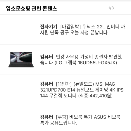
입소문쇼핑 관련 콘텐츠
1
/
3
전자기기
[마감임박] 위닉스 22L 인버터 까
사림 단독 공구 오늘 자정 끝납니다
컴퓨터
인강·사무용 가성비 종결자 발견했
습니다 (LG 그램북 16UD55U-GX5JK)
컴퓨터
[11번가] (듀얼모드) MSI MAG
321UPD700 E14 듀얼모드 게이밍 4K IPS
144 무결점 모니터 (최종:442,410원)
컴퓨터
[쿠팡] 비보북 특가 ASUS 비보북
특가 공유드립니다.