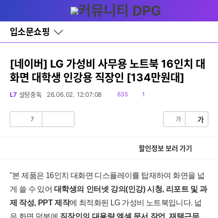
다
글쓰기
메뉴
나
와
홈
입소문쇼핑
바
로
가
기
[네이버] LG 가성비 사무용 노트북 16인치 대
레
화면 대학생 인강용 직장인 [134만원대]
이
어
창
읽
댓
L7
설탕중독
26.06.02. 12:07:08
635
1
토
음
글
글
7
가
가
공
비
감
공
감
할인정보 보러 가기
"본 제품은 16인치 대화면 디스플레이를 탑재하여 화면을 넓
게 쓸 수 있어
대학생의 인터넷 강의(인강) 시청, 리포트 및 과
제 작성, PPT 제작
에 최적화된 LG 가성비 노트북입니다. 넓
은 화면 덕분에
직장인의 대용량 엑셀 문서 작업, 재택근무,