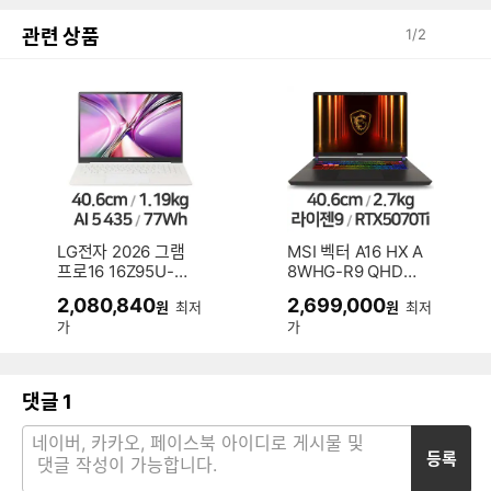
관련 상품
1
/
2
LG전자 2026 그램
MSI 벡터 A16 HX A
프로16 16Z95U-G
8WHG-R9 QHD+
S5WK (SSD 512G
(SSD 1TB)
2,080,840
2,699,000
원
최저
원
최저
B)
가
가
댓글
1
등록