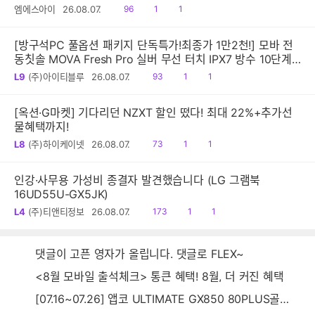
읽
공
댓
엠에스아이
26.08.07.
96
1
1
음
감
글
[방구석PC 풀옵션 패키지 단독특가!최종가 1만2천!] 모바 전
동칫솔 MOVA Fresh Pro 실버 무선 터치 IPX7 방수 10단계
진동 음파 전동칫솔
읽
공
댓
L9
(주)아이티블루
26.08.07.
93
1
1
음
감
글
[옥션·G마켓] 기다리던 NZXT 할인 떴다! 최대 22%+추가선
물혜택까지!
읽
공
댓
L8
(주)하이케이넷
26.08.07.
73
1
1
음
감
글
인강·사무용 가성비 종결자 발견했습니다 (LG 그램북
16UD55U-GX5JK)
읽
공
댓
L4
(주)티앤티정보
26.08.07.
173
1
1
음
감
글
댓글이 고픈 영자가 올립니다. 댓글로 FLEX~
<8월 모바일 출석체크> 통큰 혜택! 8월, 더 커진 혜택
[07.16~07.26] 앱코 ULTIMATE GX850 80PLUS골드 풀모듈러 ATX3.0 블랙