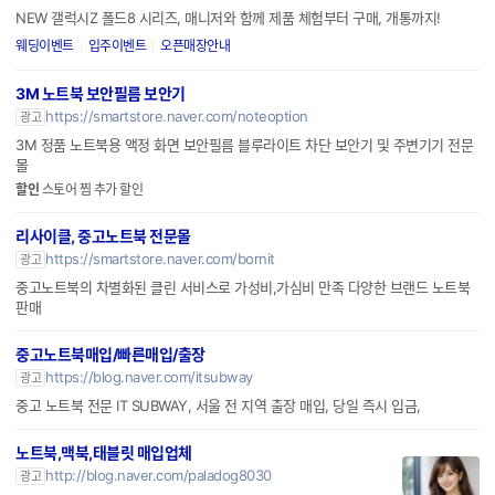
NEW 갤럭시Z 폴드8 시리즈, 매니저와 함께 제품 체험부터 구매, 개통까지!
웨딩이벤트
입주이벤트
오픈매장안내
3M 노트북 보안필름 보안기
https://smartstore.naver.com/noteoption
광고
3M 정품 노트북용 액정 화면 보안필름 블루라이트 차단 보안기 및 주변기기 전문
몰
할인
스토어 찜 추가 할인
리사이클, 중고노트북 전문몰
https://smartstore.naver.com/bornit
광고
중고노트북의 차별화된 클린 서비스로 가성비,가심비 만족 다양한 브랜드 노트북
판매
중고노트북매입/빠른매입/출장
https://blog.naver.com/itsubway
광고
중고 노트북 전문 IT SUBWAY, 서울 전 지역 출장 매입, 당일 즉시 입금,
노트북,맥북,태블릿 매입업체
http://blog.naver.com/paladog8030
광고