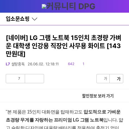
다
글쓰기
메뉴
나
와
홈
입소문쇼핑
바
로
가
기
[네이버] LG 그램 노트북 15인치 초경량 가벼
레
운 대학생 인강용 직장인 사무용 화이트 [143
이
어
만원대]
창
토
읽
댓
L7
설탕중독
26.06.02. 12:18:11
642
1
글
음
글
7
가
가
공
비
감
공
감
할인정보 보러 가기
"본 제품은 15인치 대화면을 탑재하고도
압도적으로 가벼운
초경량 무게를 자랑하는 프리미엄 LG 그램 노트북
입니다. 얇
고 슬림한 디자인에 대용량 배터리를 적용하여 충전기 없이