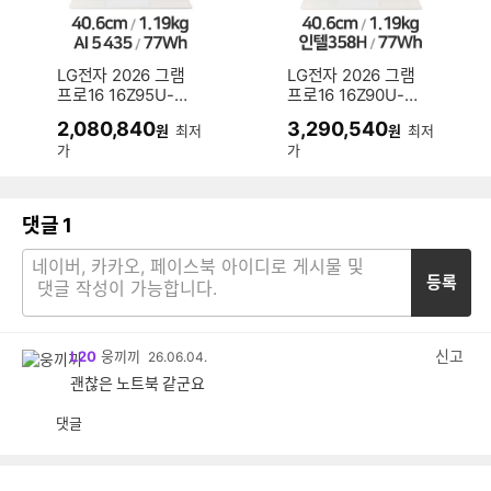
LG전자 2026 그램
LG전자 2026 그램
프로16 16Z95U-G
프로16 16Z90U-K
S5WK (SSD 512G
U7WK (SSD 1TB)
2,080,840
3,290,540
원
최저
원
최저
B)
가
가
댓글
1
등록
신고
L20
웅끼끼
26.06.04.
괜찮은 노트북 같군요
댓글
공
비
감
공
감