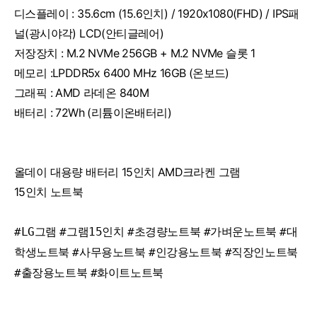
디스플레이 : 35.6cm (15.6인치) / 1920x1080(FHD) / IPS패
널(광시야각) LCD(안티글레어)
저장장치 : M.2 NVMe 256GB + M.2 NVMe 슬롯 1
메모리 :LPDDR5x 6400 MHz 16GB (온보드)
그래픽 : AMD 라데온 840M
배터리 : 72Wh (리튬이온배터리)
올데이 대용량 배터리 15인치 AMD크라켄 그램
15인치 노트북
#LG그램
#그램15인치
#초경량노트북
#가벼운노트북
#대
학생노트북
#사무용노트북
#인강용노트북
#직장인노트북
#출장용노트북
#화이트노트북