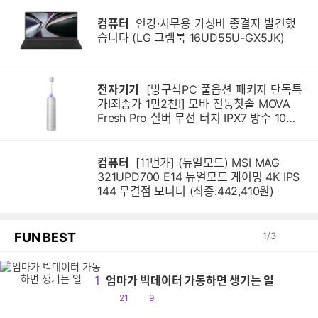
컴퓨터
인강·사무용 가성비 종결자 발견했
습니다 (LG 그램북 16UD55U-GX5JK)
전자기기
[방구석PC 풀옵션 패키지 단독특
가!최종가 1만2천!] 모바 전동칫솔 MOVA
Fresh Pro 실버 무선 터치 IPX7 방수 10단
계 진동 음파 전동칫솔
컴퓨터
[11번가] (듀얼모드) MSI MAG
321UPD700 E14 듀얼모드 게이밍 4K IPS
144 무결점 모니터 (최종:442,410원)
FUN BEST
1
/
3
엄
1
엄마가 빅데이터 가동하면 생기는 일
공
댓
21
9
감
글