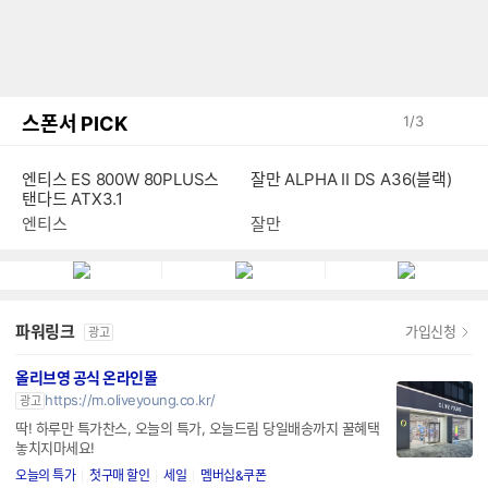
스폰서 PICK
1
/
3
엔티스 ES 800W 80PLUS스
잘만 ALPHA II DS A36(블랙)
탠다드 ATX3.1
엔티스
잘만
파워링크
가입신청
광고
올리브영 공식 온라인몰
https://m.oliveyoung.co.kr/
광고
딱! 하루만 특가찬스, 오늘의 특가, 오늘드림 당일배송까지 꿀혜택
놓치지마세요!
오늘의 특가
첫구매 할인
세일
멤버십&쿠폰