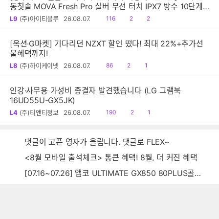
동칫솔 MOVA Fresh Pro 실버 무선 터치 IPX7 방수 10단계
진동 음파 전동칫솔
읽
공
댓
L9
(주)아이티블루
26.08.07.
116
2
2
음
감
글
[옥션·G마켓] 기다리던 NZXT 할인 떴다! 최대 22%+추가선
물혜택까지!
읽
공
댓
L8
(주)하이케이넷
26.08.07.
86
2
1
음
감
글
인강·사무용 가성비 종결자 발견했습니다 (LG 그램북
16UD55U-GX5JK)
읽
공
댓
L4
(주)티앤티정보
26.08.07.
190
2
1
음
감
글
댓글이 고픈 영자가 올립니다. 댓글로 FLEX~
<8월 모바일 출석체크> 통큰 혜택! 8월, 더 커진 혜택
[07.16~07.26] 앱코 ULTIMATE GX850 80PLUS골드 풀모듈러 ATX3.0 블랙