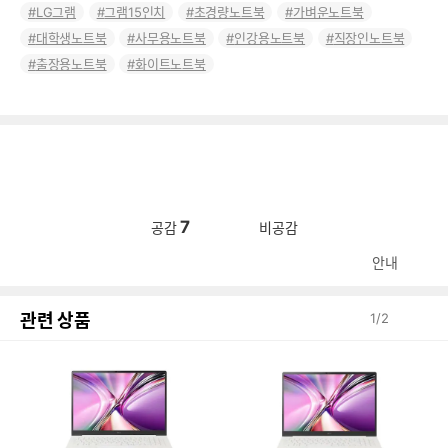
LG그램
그램15인치
초경량노트북
가벼운노트북
대학생노트북
사무용노트북
인강용노트북
직장인노트북
출장용노트북
화이트노트북
7
공감
비공감
안내
관련 상품
1
/
2