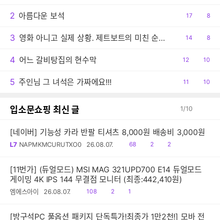
2
아름다운 보석
공
17
댓
8
감
글
3
영화 아니고 실제 상황. 제트보트의 미친 순발력
공
14
댓
8
감
글
4
어느 갈비탕집의 현수막
공
12
댓
10
감
글
5
주인님 그 녀석은 가짜에요!!!
공
11
댓
10
감
글
입소문쇼핑 최신 글
1
/
10
[네이버] 기능성 카라 반팔 티셔츠 8,000원 배송비 3,000원
읽
공
댓
L7
NAPMKMCURUTXO0
26.08.07.
68
2
2
음
감
글
[11번가] (듀얼모드) MSI MAG 321UPD700 E14 듀얼모드
게이밍 4K IPS 144 무결점 모니터 (최종:442,410원)
읽
공
댓
엠에스아이
26.08.07.
108
2
1
음
감
글
[방구석PC 풀옵션 패키지 단독특가!최종가 1만2천!] 모바 전