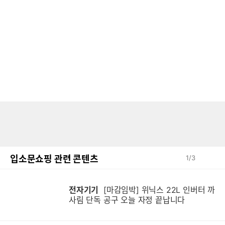
입소문쇼핑 관련 콘텐츠
1
/
3
전자기기
[마감임박] 위닉스 22L 인버터 까
사림 단독 공구 오늘 자정 끝납니다