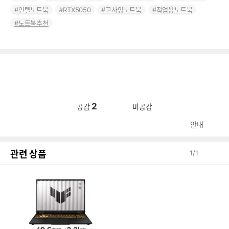
인텔노트북
RTX5050
고사양노트북
작업용노트북
노트북추천
2
공감
비공감
안내
관련 상품
1
/
1