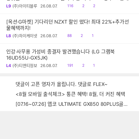
진동 음파 전동칫솔
읽
공
댓
L9
(주)아이티블루
26.08.07.
116
2
2
음
감
글
[옥션·G마켓] 기다리던 NZXT 할인 떴다! 최대 22%+추가선
물혜택까지!
읽
공
댓
L8
(주)하이케이넷
26.08.07.
88
2
1
음
감
글
인강·사무용 가성비 종결자 발견했습니다 (LG 그램북
16UD55U-GX5JK)
읽
공
댓
L4
(주)티앤티정보
26.08.07.
191
2
1
음
감
글
댓글이 고픈 영자가 올립니다. 댓글로 FLEX~
<8월 모바일 출석체크> 통큰 혜택! 8월, 더 커진 혜택
[07.16~07.26] 앱코 ULTIMATE GX850 80PLUS골드 풀모듈러 ATX3.0 블랙