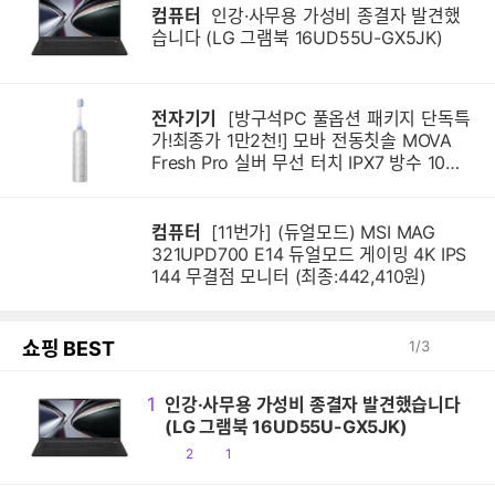
컴퓨터
인강·사무용 가성비 종결자 발견했
습니다 (LG 그램북 16UD55U-GX5JK)
전자기기
[방구석PC 풀옵션 패키지 단독특
가!최종가 1만2천!] 모바 전동칫솔 MOVA
Fresh Pro 실버 무선 터치 IPX7 방수 10단
계 진동 음파 전동칫솔
컴퓨터
[11번가] (듀얼모드) MSI MAG
321UPD700 E14 듀얼모드 게이밍 4K IPS
144 무결점 모니터 (최종:442,410원)
쇼핑 BEST
1
/
3
1
인강·사무용 가성비 종결자 발견했습니다
(LG 그램북 16UD55U-GX5JK)
공
댓
2
1
감
글