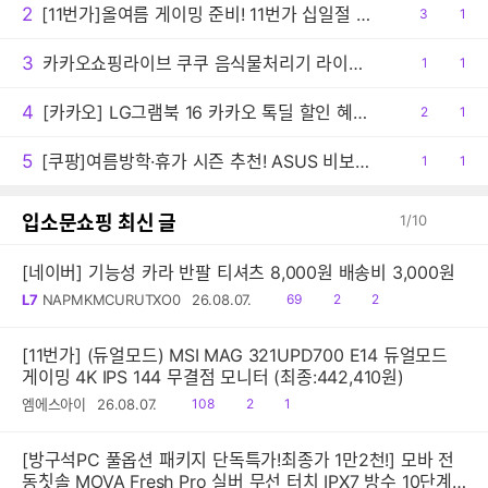
2
[11번가]올여름 게이밍 준비! 11번가 십일절 ASUS TUF A14 특가
공
3
댓
1
감
글
3
카카오쇼핑라이브 쿠쿠 음식물처리기 라이브 방송 안내!
공
1
댓
1
감
글
4
[카카오] LG그램북 16 카카오 톡딜 할인 혜택 16UD55U-GX5JK AI 노트북
공
2
댓
1
감
글
5
[쿠팡]여름방학·휴가 시즌 추천! ASUS 비보북 16 특가
공
1
댓
1
감
글
입소문쇼핑 최신 글
1
/
10
[네이버] 기능성 카라 반팔 티셔츠 8,000원 배송비 3,000원
읽
공
댓
L7
NAPMKMCURUTXO0
26.08.07.
69
2
2
음
감
글
[11번가] (듀얼모드) MSI MAG 321UPD700 E14 듀얼모드
게이밍 4K IPS 144 무결점 모니터 (최종:442,410원)
읽
공
댓
엠에스아이
26.08.07.
108
2
1
음
감
글
[방구석PC 풀옵션 패키지 단독특가!최종가 1만2천!] 모바 전
동칫솔 MOVA Fresh Pro 실버 무선 터치 IPX7 방수 10단계