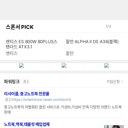
스폰서 PICK
1
/
3
잘만 ALPHA II DS A36(블랙)
엔티스 ES 800W 80PLUS스
탠다드 ATX3.1
잘만
엔티스
파워링크
가입신청
광고
리사이클, 중고노트북 전문몰
https://smartstore.naver.com/bornit
광고
중고노트북의 차별화된 클린 서비스로 가성비,가심비 만족 다양한 브랜드 노트북
판매