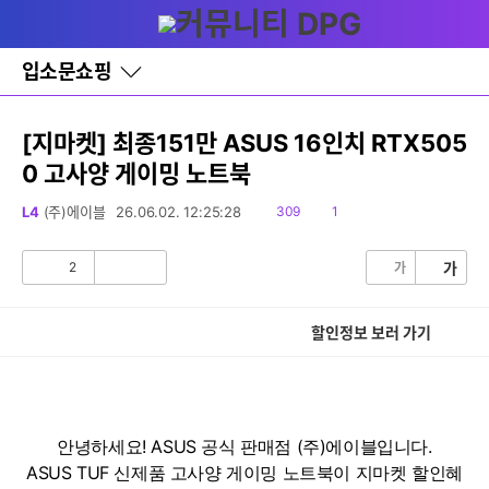
다
글쓰기
메뉴
나
와
홈
입소문쇼핑
바
로
가
기
[지마켓] 최종151만 ASUS 16인치 RTX505
레
0 고사양 게이밍 노트북
이
어
창
읽
댓
L4
(주)에이블
26.06.02. 12:25:28
309
1
토
음
글
글
2
가
가
공
비
감
공
감
할인정보 보러 가기
안녕하세요! ASUS 공식 판매점 (주)에이블입니다.
ASUS TUF 신제품 고사양 게이밍 노트북이 지마켓 할인혜