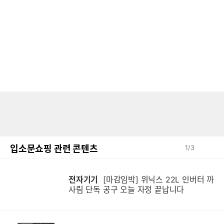
입소문쇼핑 관련 콘텐츠
1
/
3
전자기기
[마감임박] 위닉스 22L 인버터 까
사림 단독 공구 오늘 자정 끝납니다