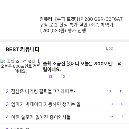
컴퓨터
[쿠팡 로켓]HP 280 G9R-C2F6AT
쿠팡 로켓 한정 특가 할인 (최종 혜택가:
1,260,030원) 행사 진행
BEST 커뮤니티
1
/
20
1
출췍 조금전 했더니 오늘은 800포인트 적
립이네요.
공
댓
18
40
감
글
2
점심은 버거킹 갈릭불고기와퍼로~
공
13
댓
15
감
글
3
엄마가 빅데이터 가동하면 생기는 일
공
13
댓
8
감
글
4
이젠 쓸모가 없어진 종이와샤들
공
12
댓
7
감
글