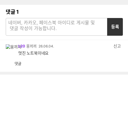
댓글
1
등록
신고
L20
웅끼끼
26.06.04.
멋진 노트북이네요
댓글
공
비
감
공
감