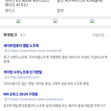
잘만 ALPHA II DS A36(블랙)
엔티스 ES 800W 80PLUS스
탠다드 ATX3.1
잘만
엔티스
파워링크
가입신청
광고
세이퍼컴퓨터 랩탑 노트북
https://smartstore.naver.com/bornit
광고
중고 브랜드노트북, 리사이클노트북 차별화된 클린 서비스로 가성비,가심비노트북
판매
게이밍 사무노트북 단기렌탈
http://pooomrt.com
광고
의무사용기간 없는 렌탈. 게이밍 영상 그래픽 삼성 MSI 노트북 병원
MS 오피스 2024 가정용
https://smartstore.naver.com/sbcore
광고