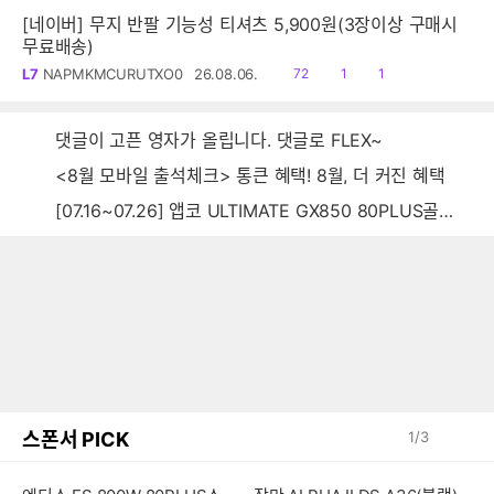
[네이버] 무지 반팔 기능성 티셔츠 5,900원(3장이상 구매시
무료배송)
읽
공
댓
L7
NAPMKMCURUTXO0
26.08.06.
72
1
1
음
감
글
댓글이 고픈 영자가 올립니다. 댓글로 FLEX~
<8월 모바일 출석체크> 통큰 혜택! 8월, 더 커진 혜택
[07.16~07.26] 앱코 ULTIMATE GX850 80PLUS골드 풀모듈러 ATX3.0 블랙
스폰서 PICK
1
/
3