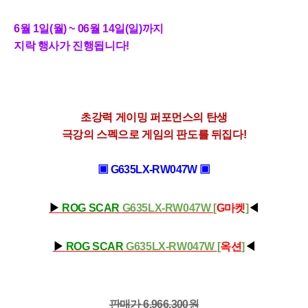
6월 1일(월) ~ 06월 14일(일)까지
지락 행사가 진행됩니다
!
초강력 게이밍 퍼포먼스의 탄생
극강의 스펙으로 게임의 판도를 뒤집다!
▣ G635LX-RW047W
▣
▶
ROG SCAR
G635LX-RW047W
[
G마켓
]
◀
▶
ROG SCAR
G635LX-RW047W
[
옥션
]
◀
판매가 6,966,300
원