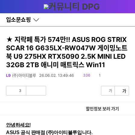
다
글쓰기
메뉴
나
와
홈
입소문쇼핑
바
로
가
기
★ 지락페 특가 574만!! ASUS ROG STRIX
레
SCAR 16 G635LX-RW047W 게이밍노트
이
어
북 U9 275HX RTX5090 2.5K MINI LED
창
토
32GB 2TB 애니미 매트릭스 Win11
글
읽
댓
L9
(주)아이티블루
26.06.02. 13:49:46
336
1
음
글
3
가
가
공
비
감
공
감
할인정보 보러 가기
안녕하세요!
ASUS 공식 판매점 (주)아이티블루입니다.