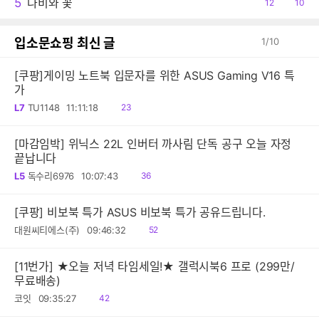
5
나비와 꽃
공
12
댓
10
감
글
입소문쇼핑 최신 글
1
/
10
[쿠팡]게이밍 노트북 입문자를 위한 ASUS Gaming V16 특
가
읽
L7
TU1148
11:11:18
23
음
[마감임박] 위닉스 22L 인버터 까사림 단독 공구 오늘 자정
끝납니다
읽
L5
독수리6976
10:07:43
36
음
[쿠팡] 비보북 특가 ASUS 비보북 특가 공유드립니다.
읽
대원씨티에스(주)
09:46:32
52
음
[11번가] ★오늘 저녁 타임세일!★ 갤럭시북6 프로 (299만/
무료배송)
읽
코잇
09:35:27
42
음