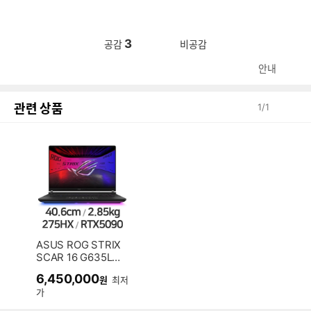
3
공감
비공감
안내
관련 상품
1
/
1
ASUS ROG STRIX
SCAR 16 G635LX
-RW047W (SSD 2
6,450,000
원
최저
TB)
가