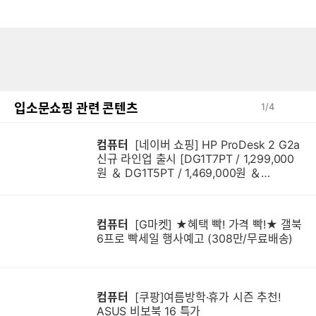
입소문쇼핑 관련 콘텐츠
1
/
4
컴퓨터
[네이버 쇼핑] HP ProDesk 2 G2a
신규 라인업 출시 [DG1T7PT / 1,299,000
원 ＆ DG1T5PT / 1,469,000원 ＆
DG1Q4PT / 1,599,000원]
컴퓨터
[G마켓] ★혜택 빡! 가격 빡!★ 갤북
6프로 빡세일 행사예고 (308만/무료배송)
컴퓨터
[쿠팡]여름방학·휴가 시즌 추천!
ASUS 비보북 16 특가