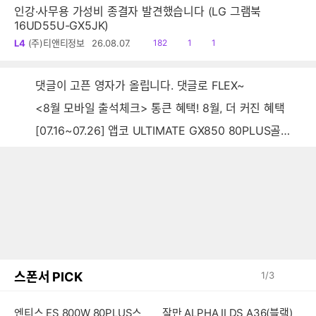
인강·사무용 가성비 종결자 발견했습니다 (LG 그램북
16UD55U-GX5JK)
읽
공
댓
L4
(주)티앤티정보
26.08.07.
182
1
1
음
감
글
댓글이 고픈 영자가 올립니다. 댓글로 FLEX~
<8월 모바일 출석체크> 통큰 혜택! 8월, 더 커진 혜택
[07.16~07.26] 앱코 ULTIMATE GX850 80PLUS골드 풀모듈러 ATX3.0 블랙
스폰서 PICK
1
/
3
엔티스 ES 800W 80PLUS스
잘만 ALPHA II DS A36(블랙)