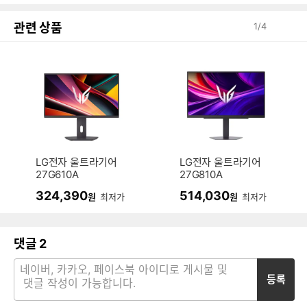
관련 상품
1
/
4
LG전자 울트라기어
LG전자 울트라기어
27G610A
27G810A
324,390
514,030
원
최저가
원
최저가
댓글
2
등록