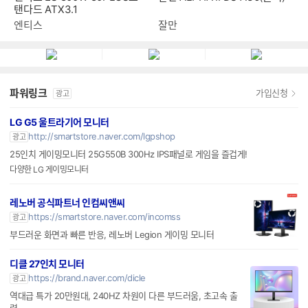
탠다드 ATX3.1
엔티스
잘만
파워링크
가입신청
광고
LG G5 울트라기어 모니터
http://smartstore.naver.com/lgpshop
광고
25인치 게이밍모니터 25G550B 300Hz IPS패널로 게임을 즐겁게!
다양한 LG 게이밍모니터
레노버 공식파트너 인컴씨앤씨
https://smartstore.naver.com/incomss
광고
부드러운 화면과 빠른 반응, 레노버 Legion 게이밍 모니터
디클 27인치 모니터
https://brand.naver.com/dicle
광고
역대급 특가 20만원대, 240HZ 차원이 다른 부드러움, 초고속 출