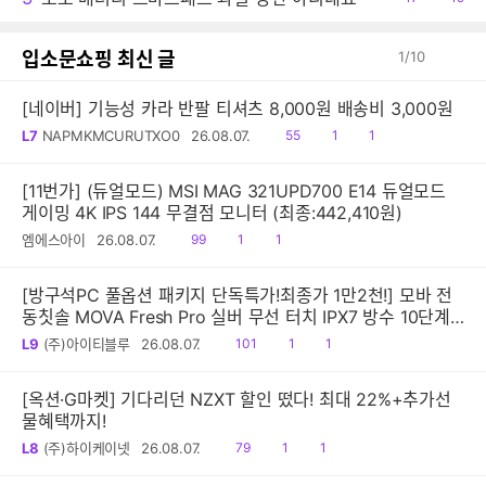
감
글
입소문쇼핑 최신 글
1
/
10
[네이버] 기능성 카라 반팔 티셔츠 8,000원 배송비 3,000원
읽
공
댓
L7
NAPMKMCURUTXO0
26.08.07.
55
1
1
음
감
글
[11번가] (듀얼모드) MSI MAG 321UPD700 E14 듀얼모드
게이밍 4K IPS 144 무결점 모니터 (최종:442,410원)
읽
공
댓
엠에스아이
26.08.07.
99
1
1
음
감
글
[방구석PC 풀옵션 패키지 단독특가!최종가 1만2천!] 모바 전
동칫솔 MOVA Fresh Pro 실버 무선 터치 IPX7 방수 10단계
진동 음파 전동칫솔
읽
공
댓
L9
(주)아이티블루
26.08.07.
101
1
1
음
감
글
[옥션·G마켓] 기다리던 NZXT 할인 떴다! 최대 22%+추가선
물혜택까지!
읽
공
댓
L8
(주)하이케이넷
26.08.07.
79
1
1
음
감
글