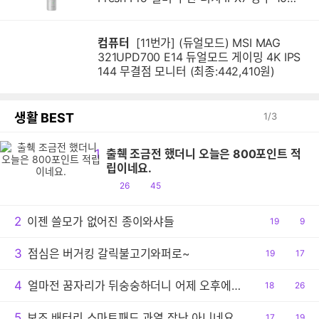
계 진동 음파 전동칫솔
컴퓨터
[11번가] (듀얼모드) MSI MAG
321UPD700 E14 듀얼모드 게이밍 4K IPS
144 무결점 모니터 (최종:442,410원)
생활 BEST
1
/
3
1
출췍 조금전 했더니 오늘은 800포인트 적
립이네요.
공
댓
26
45
감
글
2
이젠 쓸모가 없어진 종이와샤들
공
19
댓
9
감
글
3
점심은 버거킹 갈릭불고기와퍼로~
공
19
댓
17
감
글
4
얼마전 꿈자리가 뒤숭숭하더니 어제 오후에는 결국 사고 당했습니다.
공
18
댓
26
감
글
5
보조 배터리 스마트패드 과열 장난 아니네요
공
17
댓
19