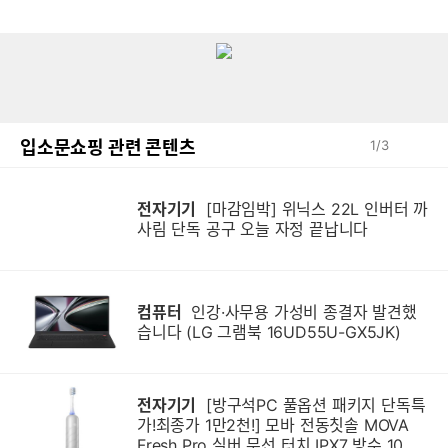
입소문쇼핑 관련 콘텐츠
1
/
3
전자기기
[마감임박] 위닉스 22L 인버터 까
사림 단독 공구 오늘 자정 끝납니다
컴퓨터
인강·사무용 가성비 종결자 발견했
습니다 (LG 그램북 16UD55U-GX5JK)
전자기기
[방구석PC 풀옵션 패키지 단독특
가!최종가 1만2천!] 모바 전동칫솔 MOVA
Fresh Pro 실버 무선 터치 IPX7 방수 10단