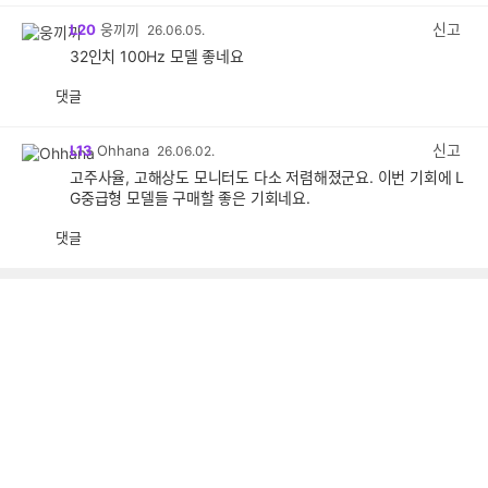
신고
L20
웅끼끼
26.06.05.
32인치 100Hz 모델 좋네요
댓글
공
비
감
공
감
신고
L13
Ohhana
26.06.02.
고주사율, 고해상도 모니터도 다소 저렴해졌군요. 이번 기회에 L
G중급형 모델들 구매할 좋은 기회네요.
댓글
공
비
감
공
감