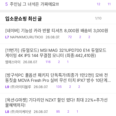
5
주인님 그 녀석은 가짜에요!!!
공
12
댓
11
감
글
입소문쇼핑 최신 글
1
/
10
[네이버] 기능성 카라 반팔 티셔츠 8,000원 배송비 3,000원
읽
공
댓
L7
NAPMKMCURUTXO0
26.08.07.
72
2
2
음
감
글
[11번가] (듀얼모드) MSI MAG 321UPD700 E14 듀얼모드
게이밍 4K IPS 144 무결점 모니터 (최종:442,410원)
읽
공
댓
엠에스아이
26.08.07.
116
2
1
음
감
글
[방구석PC 풀옵션 패키지 단독특가!최종가 1만2천!] 모바 전
동칫솔 MOVA Fresh Pro 실버 무선 터치 IPX7 방수 10단계
진동 음파 전동칫솔
읽
공
댓
L9
(주)아이티블루
26.08.07.
135
2
2
음
감
글
[옥션·G마켓] 기다리던 NZXT 할인 떴다! 최대 22%+추가선
물혜택까지!
읽
공
댓
L8
(주)하이케이넷
26.08.07.
95
2
1