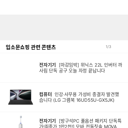
입소문쇼핑 관련 콘텐츠
1
/
3
전자기기
[마감임박] 위닉스 22L 인버터 까
사림 단독 공구 오늘 자정 끝납니다
컴퓨터
인강·사무용 가성비 종결자 발견했
습니다 (LG 그램북 16UD55U-GX5JK)
전자기기
[방구석PC 풀옵션 패키지 단독특
가!최종가 1만2천!] 모바 전동칫솔 MOVA