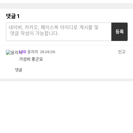
댓글
1
등록
신고
L20
웅끼끼
26.06.06.
가성비 좋군요
댓글
공
비
감
공
감