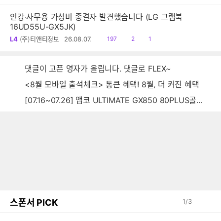
음
감
글
인강·사무용 가성비 종결자 발견했습니다 (LG 그램북
16UD55U-GX5JK)
읽
공
댓
L4
(주)티앤티정보
26.08.07.
197
2
1
음
감
글
댓글이 고픈 영자가 올립니다. 댓글로 FLEX~
<8월 모바일 출석체크> 통큰 혜택! 8월, 더 커진 혜택
[07.16~07.26] 앱코 ULTIMATE GX850 80PLUS골드 풀모듈러 ATX3.0 블랙
스폰서 PICK
1
/
3