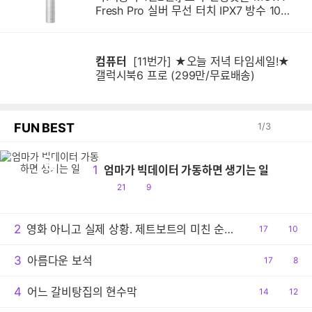
Fresh Pro 실버 무선 터치 IPX7 방수 10단
계 진동 음파 전동칫솔
컴퓨터
[11번가] ★오늘 저녁 타임세일!★
갤럭시북6 프로 (299만/무료배송)
FUN BEST
1
/
3
엄
1
엄마가 빅데이터 가동하면 생기는 일
공
댓
21
9
감
글
2
영화 아니고 실제 상황. 제트보트의 미친 순발력
공
17
댓
10
감
글
3
아름다운 보석
공
17
댓
8
감
글
4
어느 갈비탕집의 현수막
공
14
댓
12
감
글