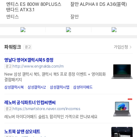
엔티스 ES 800W 80PLUS스
잘만 ALPHA II DS A36(블랙)
탠다드 ATX3.1
엔티스
잘만
파워링크
가입신청
광고
영날다 영어X갤럭시북5 증정
http://www.engnalda.com/m
광고
New 삼성 갤럭시 북5, 갤럭시 북5 프로 증정 이벤트 + 영어회화
결합패키지
삼성갤럭시북
삼성갤럭시Z
삼성갤럭시탭
삼성아이패드
레노버 공식파트너 인컴씨앤씨
https://smartstore.naver.com/incomss
광고
레노버 아이디어패드 슬림3, 합리적인 가격으로 만나보세요
노트북 살땐 삼오네트