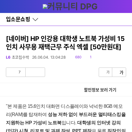
다
글쓰기
메뉴
나
와
홈
입소문쇼핑
바
로
가
기
[네이버] HP 인강용 대학생 노트북 가성비 15
레
인치 사무용 재택근무 주식 엑셀 [50만원대]
이
어
창
읽
댓
L6
초코칩수박
26.06.04. 13:04:28
680
1
토
음
글
글
7
가
가
공
비
감
공
감
할인정보 보러 가기
"본 제품은 15.6인치 대화면 디스플레이와 넉넉한 8GB 메모
리(RAM)를 탑재하여
성능 저하 없이 부드러운 멀티태스킹을
지원하는 HP 가성비 노트북
입니다.
대학생의 인터넷 강의
(인강) 시청, 리포트 및 과제 작성, PPT 제작
은 물론
직장인의