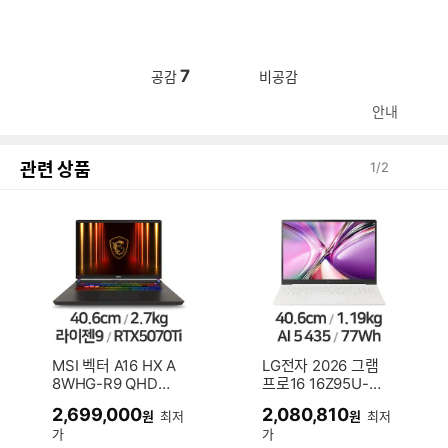
7
공감
비공감
안내
관련 상품
1
/
2
MSI 벡터 A16 HX A
LG전자 2026 그램
8WHG-R9 QHD+
프로16 16Z95U-G
(SSD 1TB)
S5WK (SSD 512G
2,699,000
2,080,810
원
최저
원
최저
B)
가
가