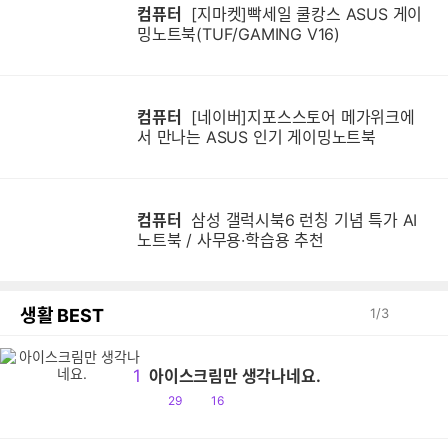
컴퓨터
[지마켓]빡세일 쿨캉스 ASUS 게이
밍노트북(TUF/GAMING V16)
컴퓨터
[네이버]지포스스토어 메가위크에
서 만나는 ASUS 인기 게이밍노트북
컴퓨터
삼성 갤럭시북6 런칭 기념 특가 AI
노트북 / 사무용·학습용 추천
생활 BEST
1
/
3
1
아이스크림만 생각나네요.
공
댓
29
16
감
글