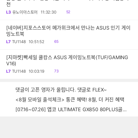
천
읽
L3
유노이아스토어
11:32:30
52
음
[네이버]지포스스토어 메가위크에서 만나는 ASUS 인기 게이
밍노트북
읽
L7
TU1148
10:51:52
65
음
[지마켓]빡세일 쿨캉스 ASUS 게이밍노트북(TUF/GAMING
V16)
읽
L7
TU1148
10:03:19
73
음
댓글이 고픈 영자가 올립니다. 댓글로 FLEX~
<8월 모바일 출석체크> 통큰 혜택! 8월, 더 커진 혜택
[07.16~07.26] 앱코 ULTIMATE GX850 80PLUS골드 풀모듈러 ATX3.0 블랙