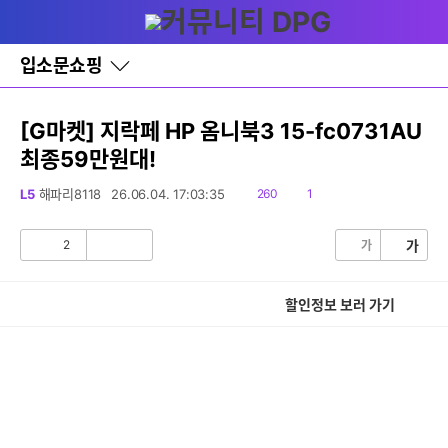
다
글쓰기
메뉴
나
와
홈
입소문쇼핑
바
로
가
기
[G마켓] 지락페 HP 옴니북3 15-fc0731AU
레
최종59만원대!
이
어
창
읽
댓
L5
해파리8118
26.06.04. 17:03:35
260
1
토
음
글
글
2
가
가
공
비
감
공
감
할인정보 보러 가기