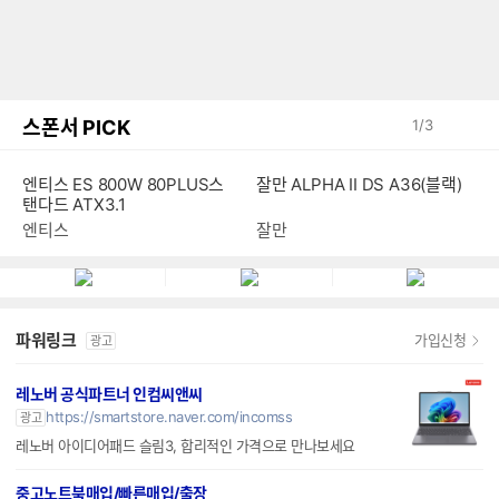
스폰서 PICK
1
/
3
엔티스 ES 800W 80PLUS스
잘만 ALPHA II DS A36(블랙)
탠다드 ATX3.1
엔티스
잘만
파워링크
가입신청
광고
레노버 공식파트너 인컴씨앤씨
https://smartstore.naver.com/incomss
광고
레노버 아이디어패드 슬림3, 합리적인 가격으로 만나보세요
중고노트북매입/빠른매입/출장