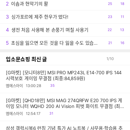
2
이솝과 현악기의 활
공
25
댓
18
감
글
3
싱가포르에 제주 한우가 떴다!
공
23
댓
11
감
글
4
생전 처음 사용해 본 손풍기 며칠 사용기
공
22
댓
13
감
글
5
초심을 잃으면 모든 것을 다 잃을 수도 있습니다
공
21
댓
16
감
글
입소문쇼핑 최신 글
1
/
10
[G마켓] [모니터8만] MSI PRO MP243L E14-700 IPS 144
시력보호 게이밍 무결점 (최종:84,859원)
읽
엠에스아이
13:00:28
35
음
[G마켓] [QHD18만] MSI MAG 274QRFW E20 700 IPS 게
이밍 모니터 WQHD 200 AI Vision 피벗 화이트 무결점 (최
종:189,200원)
읽
엠에스아이
12:54:17
31
음
삼성 갤럭시북6 런칭 기념 특가 AI 노트북 / 사무용·학습용 추