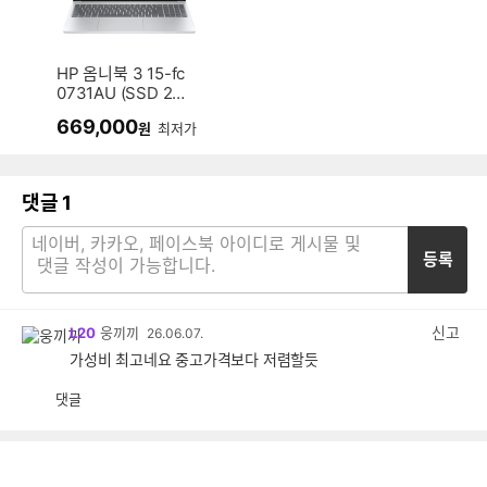
HP 옴니북 3 15-fc
0731AU (SSD 256
GB)
669,000
원
최저가
댓글
1
등록
신고
L20
웅끼끼
26.06.07.
가성비 최고네요 중고가격보다 저렴할듯
댓글
공
비
감
공
감