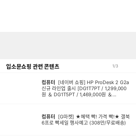
입소문쇼핑 관련 콘텐츠
1
/
3
컴퓨터
[네이버 쇼핑] HP ProDesk 2 G2a
신규 라인업 출시 [DG1T7PT / 1,299,000
원 ＆ DG1T5PT / 1,469,000원 ＆
DG1Q4PT / 1,599,000원]
컴퓨터
[G마켓] ★혜택 빡! 가격 빡!★ 갤북
6프로 빡세일 행사예고 (308만/무료배송)