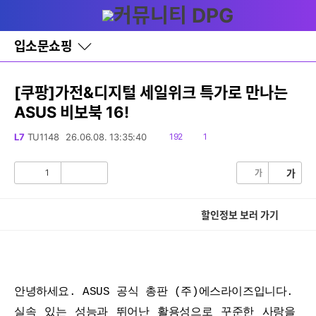
다
글쓰기
메뉴
나
와
홈
입소문쇼핑
바
로
가
기
[쿠팡]가전&디지털 세일위크 특가로 만나는
레
ASUS 비보북 16!
이
어
창
읽
댓
L7
TU1148
26.06.08. 13:35:40
192
1
토
음
글
글
1
가
가
공
비
감
공
감
할인정보 보러 가기
안녕하세요. ASUS 공식 총판 (주)에스라이즈입니다.
실속 있는 성능과 뛰어난 활용성으로 꾸준한 사랑을 