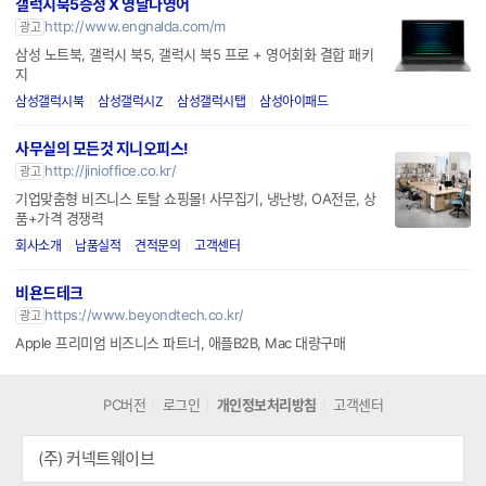
갤럭시북5증정 X 영날다영어
http://www.engnalda.com/m
광고
삼성 노트북, 갤럭시 북5, 갤럭시 북5 프로 + 영어회화 결합 패키
지
삼성갤럭시북
삼성갤럭시Z
삼성갤럭시탭
삼성아이패드
사무실의 모든것 지니오피스!
http://jinioffice.co.kr/
광고
기업맞춤형 비즈니스 토탈 쇼핑몰! 사무집기, 냉난방, OA전문, 상
품+가격 경쟁력
회사소개
납품실적
견적문의
고객센터
비욘드테크
https://www.beyondtech.co.kr/
광고
Apple 프리미엄 비즈니스 파트너, 애플B2B, Mac 대량구매
PC버전
로그인
개인정보처리방침
고객센터
(주) 커넥트웨이브