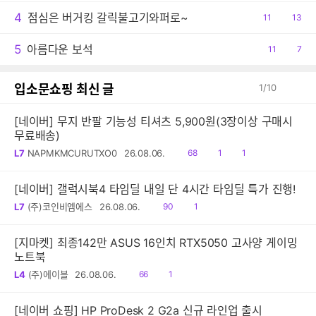
4
점심은 버거킹 갈릭불고기와퍼로~
공
11
댓
13
감
글
5
아름다운 보석
공
11
댓
7
감
글
입소문쇼핑 최신 글
1
/
10
[네이버] 무지 반팔 기능성 티셔츠 5,900원(3장이상 구매시
무료배송)
읽
공
댓
L7
NAPMKMCURUTXO0
26.08.06.
68
1
1
음
감
글
[네이버] 갤럭시북4 타임딜 내일 단 4시간 타임딜 특가 진행!
읽
공
L7
(주)코인비엠에스
26.08.06.
90
1
음
감
[지마켓] 최종142만 ASUS 16인치 RTX5050 고사양 게이밍
노트북
읽
공
L4
(주)에이블
26.08.06.
66
1
음
감
[네이버 쇼핑] HP ProDesk 2 G2a 신규 라인업 출시