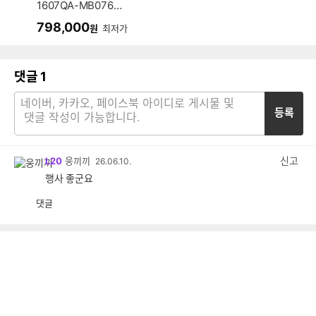
1607QA-MB076W
(SSD 512GB)
798,000
원
최저가
댓글
1
등록
신고
L20
웅끼끼
26.06.10.
행사 좋군요
댓글
공
비
감
공
감