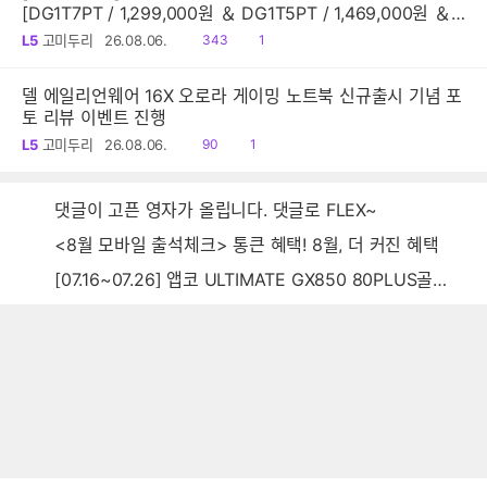
[DG1T7PT / 1,299,000원 ＆ DG1T5PT / 1,469,000원 ＆
DG1Q4PT / 1,599,000원]
읽
공
L5
고미두리
26.08.06.
343
1
음
감
델 에일리언웨어 16X 오로라 게이밍 노트북 신규출시 기념 포
토 리뷰 이벤트 진행
읽
공
L5
고미두리
26.08.06.
90
1
음
감
댓글이 고픈 영자가 올립니다. 댓글로 FLEX~
<8월 모바일 출석체크> 통큰 혜택! 8월, 더 커진 혜택
[07.16~07.26] 앱코 ULTIMATE GX850 80PLUS골드 풀모듈러 ATX3.0 블랙