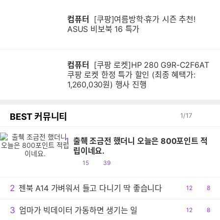
컴퓨터
[쿠팡]여름방학·휴가 시즌 추천!
ASUS 비보북 16 특가
컴퓨터
[쿠팡 로켓]HP 280 G9R-C2F6AT
쿠팡 로켓 한정 특가 할인 (최종 혜택가:
1,260,030원) 행사 진행
BEST 커뮤니티
1
/
17
1
출췍 조금전 했더니 오늘은 800포인트 적
립이네요.
공
댓
15
39
감
글
2
젠북 A14 가벼워서 들고 다니기 딱 좋습니다
공
12
댓
8
감
글
3
엄마가 빅데이터 가동하면 생기는 일
공
12
댓
8
감
글