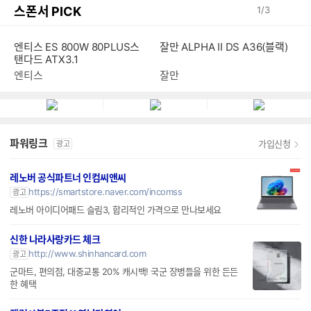
스폰서 PICK
1
/
3
엔티스 ES 800W 80PLUS스
잘만 ALPHA II DS A36(블랙)
탠다드 ATX3.1
엔티스
잘만
파워링크
가입신청
광고
레노버 공식파트너 인컴씨앤씨
https://smartstore.naver.com/incomss
광고
레노버 아이디어패드 슬림3, 합리적인 가격으로 만나보세요
신한 나라사랑카드 체크
http://www.shinhancard.com
광고
군마트, 편의점, 대중교통 20% 캐시백! 국군 장병들을 위한 든든
한 혜택