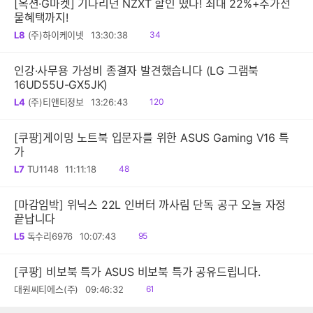
[옥션·G마켓] 기다리던 NZXT 할인 떴다! 최대 22%+추가선
물혜택까지!
읽
L8
(주)하이케이넷
13:30:38
34
음
인강·사무용 가성비 종결자 발견했습니다 (LG 그램북
16UD55U-GX5JK)
읽
L4
(주)티앤티정보
13:26:43
120
음
[쿠팡]게이밍 노트북 입문자를 위한 ASUS Gaming V16 특
가
읽
L7
TU1148
11:11:18
48
음
[마감임박] 위닉스 22L 인버터 까사림 단독 공구 오늘 자정
끝납니다
읽
L5
독수리6976
10:07:43
95
음
[쿠팡] 비보북 특가 ASUS 비보북 특가 공유드립니다.
읽
대원씨티에스(주)
09:46:32
61
음