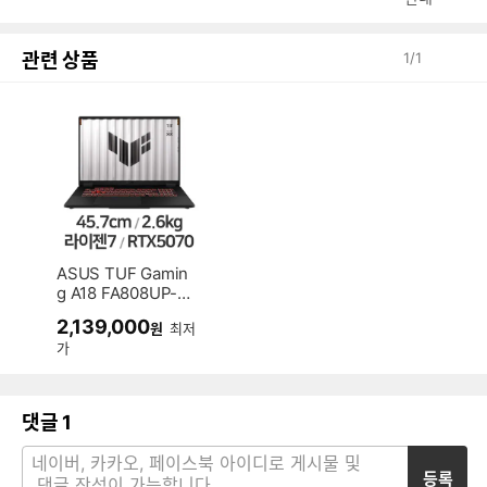
관련 상품
1
/
1
ASUS TUF Gamin
g A18 FA808UP-S
8017 (SSD 512G
2,139,000
원
최저
B)
가
댓글
1
등록