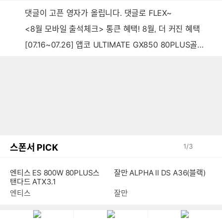
댓글이 고픈 영자가 올립니다. 댓글로 FLEX~
<8월 모바일 출석체크> 통큰 혜택! 8월, 더 커진 혜택
[07.16~07.26] 앱코 ULTIMATE GX850 80PLUS골드 풀모듈러 ATX3.0 블랙
스폰서 PICK
1
/
3
엔티스 ES 800W 80PLUS스
잘만 ALPHA II DS A36(블랙)
탠다드 ATX3.1
엔티스
잘만