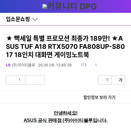
다
글쓰기
메뉴
나
와
홈
입소문쇼핑
바
로
가
기
★ 빡세일 특별 프로모션 최종가 189만! ★A
레
SUS TUF A18 RTX5070 FA808UP-S80
이
어
17 18인치 대화면 게이밍노트북
창
토
읽
댓
L9
(주)아이티블루
26.06.08. 13:49:38
172
1
글
음
글
1
가
가
공
비
감
공
감
세부정보 열기/접기
할인정보 보러 가기
안녕하세요!
ASUS 공식 판매점 (주)아이티블루입니다.