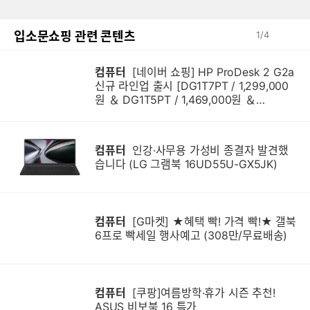
입소문쇼핑 관련 콘텐츠
1
/
4
컴퓨터
[네이버 쇼핑] HP ProDesk 2 G2a
신규 라인업 출시 [DG1T7PT / 1,299,000
원 ＆ DG1T5PT / 1,469,000원 ＆
DG1Q4PT / 1,599,000원]
컴퓨터
인강·사무용 가성비 종결자 발견했
습니다 (LG 그램북 16UD55U-GX5JK)
컴퓨터
[G마켓] ★혜택 빡! 가격 빡!★ 갤북
6프로 빡세일 행사예고 (308만/무료배송)
컴퓨터
[쿠팡]여름방학·휴가 시즌 추천!
ASUS 비보북 16 특가