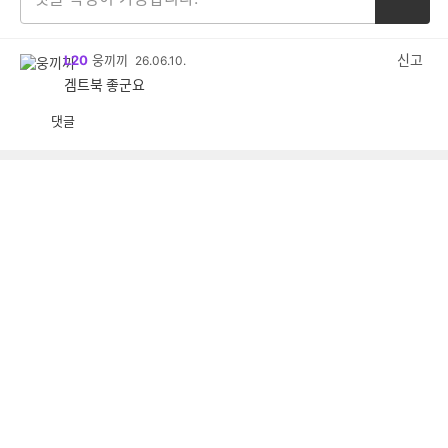
신고
L20
웅끼끼
26.06.10.
겜트북 좋군요
댓글
공
비
감
공
감