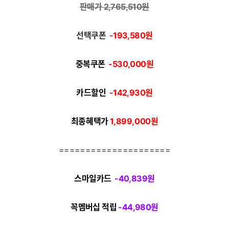
판매가 2,765,510
원
선택쿠폰
-193,580원
중복쿠폰
-530,000
원
카드할인
-142,930
원
최종혜택가
1,899,000
원
=====================
스마일카드
-40,839
원
꼭멤버십 적립
-44,980
원