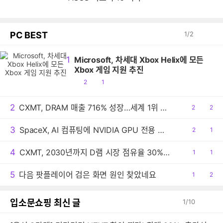
PC BEST
1
/
2
1
Microsoft, 차세대 Xbox Helix에 모든
Xbox 게임 지원 추진
공
댓
2
1
감
글
2
CXMT, DRAM 매출 716% 성장…세계 1위 기록
공
2
댓
2
감
글
3
SpaceX, AI 컴퓨팅에 NVIDIA GPU 전용 사용
공
2
댓
1
감
글
4
CXMT, 2030년까지 D램 시장 점유율 30% 목표
공
1
댓
1
감
글
5
다음 팟플레이어 검은 화면 원인 찾았네요
공
1
댓
2
감
글
입소문쇼핑 최신 글
1
/
10