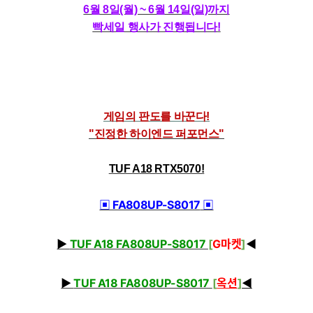
6월 8일(월) ~ 6월 14일(일)까지
빡세일 행사가 진행됩니다
!
게임의 판도를 바꾼다!
"진정한 하이엔드 퍼포먼스"
TUF A18 RTX5070!
▣ FA808UP-S8017
▣
▶
TUF A18 FA808UP-S8017
[
G마켓
]
◀
▶
TUF A18 FA808UP-S8017
[
옥션
]
◀