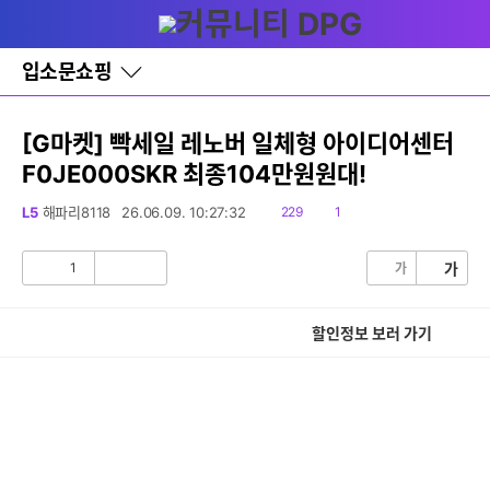
다
글쓰기
메뉴
나
와
홈
입소문쇼핑
바
로
가
기
[G마켓] 빡세일 레노버 일체형 아이디어센터
레
F0JE000SKR 최종104만원원대!
이
어
창
읽
댓
L5
해파리8118
26.06.09. 10:27:32
229
1
토
음
글
글
1
가
가
공
비
감
공
감
할인정보 보러 가기