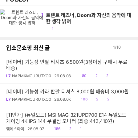
1
트렌트 레즈너, Doom과 자신의 음악에 대
한 생각 밝혀
공
1
감
입소문쇼핑 최신 글
1
/
10
[네이버] 기능성 반팔 티셔츠 6,500원(3장이상 구매시 무료
배송)
읽
공
댓
L7
NAPMKMCURUTXO0
26.08.08.
80
2
2
음
감
글
[네이버] 기능성 카라 반팔 티셔츠 8,000원 배송비 3,000원
읽
공
댓
L7
NAPMKMCURUTXO0
26.08.07.
106
2
2
음
감
글
[11번가] (듀얼모드) MSI MAG 321UPD700 E14 듀얼모드
게이밍 4K IPS 144 무결점 모니터 (최종:442,410원)
읽
공
댓
엠에스아이
26.08.07.
156
2
1
음
감
글