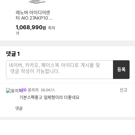
레노버 아이디어센
터 AIO 27AKP10 F
0JE000SKR (16G
1,068,990
원
최저
B, M.2 512GB)
가
댓글
1
등록
신고
L20
웅끼끼
26.06.11.
기본스펙좋고 일체형이라 더좋네요
댓글
공
비
감
공
감