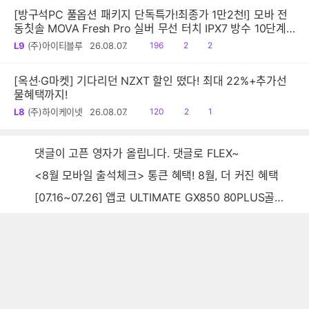
[방구석PC 풀옵션 패키지 단독특가!최종가 1만2천!] 모바 전
동칫솔 MOVA Fresh Pro 실버 무선 터치 IPX7 방수 10단계
진동 음파 전동칫솔
읽
공
댓
L9
(주)아이티블루
26.08.07.
196
2
2
음
감
글
[옥션·G마켓] 기다리던 NZXT 할인 떴다! 최대 22%+추가선
물혜택까지!
읽
공
댓
L8
(주)하이케이넷
26.08.07.
120
2
1
음
감
글
댓글이 고픈 영자가 올립니다. 댓글로 FLEX~
<8월 모바일 출석체크> 통큰 혜택! 8월, 더 커진 혜택
[07.16~07.26] 앱코 ULTIMATE GX850 80PLUS골드 풀모듈러 ATX3.0 블랙