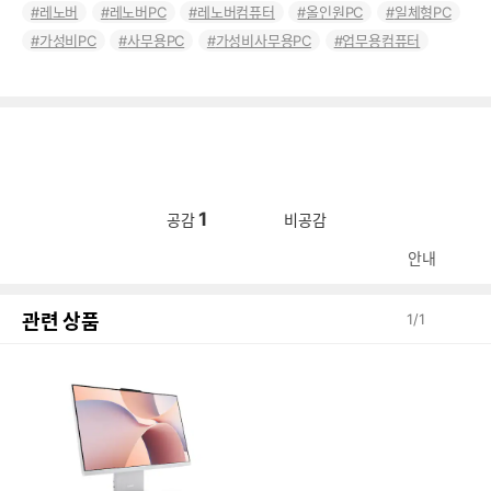
레노버
레노버PC
레노버컴퓨터
올인원PC
일체형PC
가성비PC
사무용PC
가성비사무용PC
업무용컴퓨터
1
공감
비공감
안내
관련 상품
1
/
1