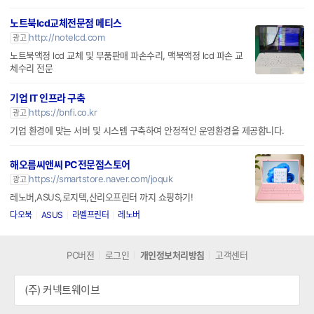
노트북lcd교체전문점 메티스
http://notelcd.com
광고
노트북액정 lcd 교체 및 부품판매 파손수리, 맥북액정 lcd 파손 교
체수리 전문
기업 IT 인프라 구축
https://bnfi.co.kr
광고
기업 환경에 맞는 서버 및 시스템 구축하여 안정적인 운영환경을 제공합니다.
해오름씨앤씨 PC전문점스토어
https://smartstore.naver.com/joquk
광고
레노버,ASUS,로지텍,산리오프린터 까지 쇼핑하기!
다오북
ASUS
라벨프린터
레노버
PC버전
로그인
개인정보처리방침
고객센터
(주) 커넥트웨이브