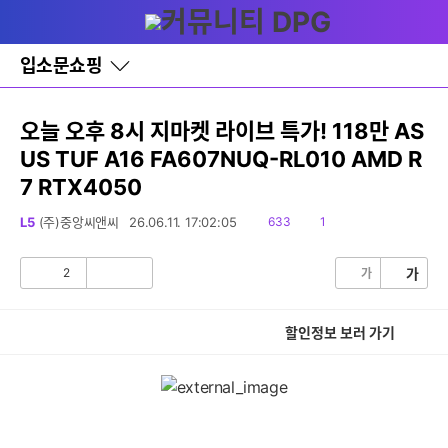
다
글쓰기
메뉴
나
와
홈
입소문쇼핑
바
로
가
기
오늘 오후 8시 지마켓 라이브 특가! 118만 AS
레
US TUF A16 FA607NUQ-RL010 AMD R
이
어
7 RTX4050
창
토
읽
댓
L5
(주)중앙씨앤씨
26.06.11. 17:02:05
633
1
글
음
글
2
가
가
공
비
감
공
감
할인정보 보러 가기