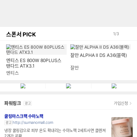
스폰서 PICK
1
/
3
엔티스 ES 800W 80PLUS스
잘만 ALPHA II DS A36(블랙)
탠다드 ATX3.1
엔티스
잘만
파워링크
가입신청
광고
쿨링마스크팩 수마노팩
http://sumanomall.com
광고
냉장 쿨링감으로 피부 온도 확내리는 수마노팩 2세트사면 클렌져
2개가 공짜