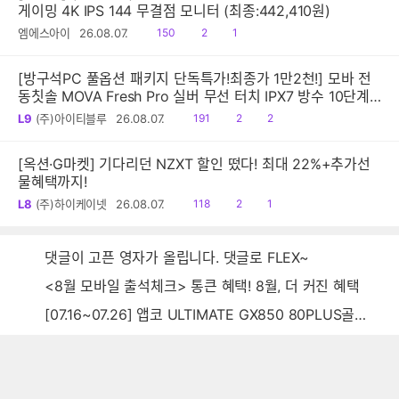
게이밍 4K IPS 144 무결점 모니터 (최종:442,410원)
읽
공
댓
엠에스아이
26.08.07.
150
2
1
음
감
글
[방구석PC 풀옵션 패키지 단독특가!최종가 1만2천!] 모바 전
동칫솔 MOVA Fresh Pro 실버 무선 터치 IPX7 방수 10단계
진동 음파 전동칫솔
읽
공
댓
L9
(주)아이티블루
26.08.07.
191
2
2
음
감
글
[옥션·G마켓] 기다리던 NZXT 할인 떴다! 최대 22%+추가선
물혜택까지!
읽
공
댓
L8
(주)하이케이넷
26.08.07.
118
2
1
음
감
글
댓글이 고픈 영자가 올립니다. 댓글로 FLEX~
<8월 모바일 출석체크> 통큰 혜택! 8월, 더 커진 혜택
[07.16~07.26] 앱코 ULTIMATE GX850 80PLUS골드 풀모듈러 ATX3.0 블랙