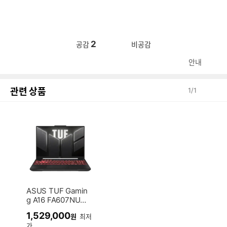
2
공감
비공감
안내
관련 상품
1
/
1
ASUS TUF Gamin
g A16 FA607NUQ-
RL010 (SSD 512G
1,529,000
원
최저
B)
가