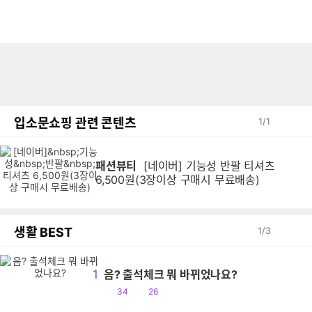
입소문쇼핑 관련 콘텐츠
1
/
1
패션뷰티
[네이버] 기능성 반팔 티셔츠
6,500원(3장이상 구매시 무료배송)
생활 BEST
1
/
3
1
음? 출석체크 뭐 바뀌었나요?
공
댓
34
26
감
글