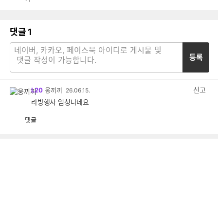
댓글
1
등록
신고
L20
웅끼끼
26.06.15.
라방행사 엄청나네요
댓글
공
비
감
공
감