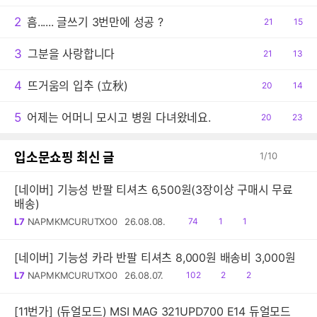
2
흠...... 글쓰기 3번만에 성공 ?
공
21
댓
15
감
글
3
그분을 사랑합니다
공
21
댓
13
감
글
4
뜨거움의 입추 (立秋)
공
20
댓
14
감
글
5
어제는 어머니 모시고 병원 다녀왔네요.
공
20
댓
23
감
글
입소문쇼핑 최신 글
1
/
10
[네이버] 기능성 반팔 티셔츠 6,500원(3장이상 구매시 무료
배송)
읽
공
댓
L7
NAPMKMCURUTXO0
26.08.08.
74
1
1
음
감
글
[네이버] 기능성 카라 반팔 티셔츠 8,000원 배송비 3,000원
읽
공
댓
L7
NAPMKMCURUTXO0
26.08.07.
102
2
2
음
감
글
[11번가] (듀얼모드) MSI MAG 321UPD700 E14 듀얼모드