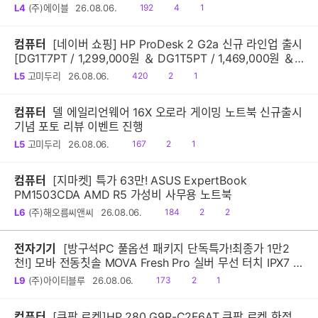
읽
공
댓
L4
(주)에이블
26.08.06.
192
4
1
음
감
글
컴퓨터
[네이버 쇼핑] HP ProDesk 2 G2a 신규 라인업 출시
[DG1T7PT / 1,299,000원 ＆ DG1T5PT / 1,469,000원 ＆
DG1Q4PT / 1,599,000원]
읽
공
댓
L5
고미두리
26.08.06.
420
2
1
음
감
글
컴퓨터
델 에일리언웨어 16X 오로라 게이밍 노트북 신규출시
기념 포토 리뷰 이벤트 진행
읽
공
댓
L5
고미두리
26.08.06.
167
2
1
음
감
글
컴퓨터
[지마켓] 특가 63만! ASUS ExpertBook
PM1503CDA AMD R5 가성비 사무용 노트북
읽
공
댓
L6
(주)해오름씨앤씨
26.08.06.
184
2
2
음
감
글
전자기기
[방구석PC 풀옵션 패키지 단독특가!최종가 1만2
천!] 모바 전동칫솔 MOVA Fresh Pro 실버 무선 터치 IPX7 방
수 10단계 진동 음파 전동칫솔
읽
공
댓
L9
(주)아이티블루
26.08.06.
173
2
1
음
감
글
컴퓨터
[쿠팡 로켓]HP 280 G9R-C2F6AT 쿠팡 로켓 한정