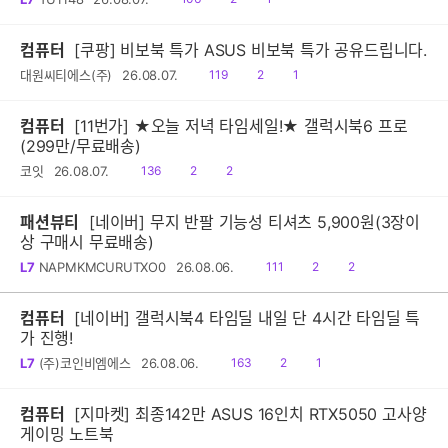
음
감
글
컴퓨터
[쿠팡] 비보북 특가 ASUS 비보북 특가 공유드립니다.
읽
공
댓
대원씨티에스(주)
26.08.07.
119
2
1
음
감
글
컴퓨터
[11번가] ★오늘 저녁 타임세일!★ 갤럭시북6 프로
(299만/무료배송)
읽
공
댓
코잇
26.08.07.
136
2
2
음
감
글
패션뷰티
[네이버] 무지 반팔 기능성 티셔츠 5,900원(3장이
상 구매시 무료배송)
읽
공
댓
L7
NAPMKMCURUTXO0
26.08.06.
111
2
2
음
감
글
컴퓨터
[네이버] 갤럭시북4 타임딜 내일 단 4시간 타임딜 특
가 진행!
읽
공
댓
L7
(주)코인비엠에스
26.08.06.
163
2
1
음
감
글
컴퓨터
[지마켓] 최종142만 ASUS 16인치 RTX5050 고사양
게이밍 노트북