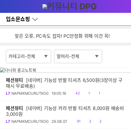
다
글쓰기
메뉴
나
와
홈
입소문쇼핑
검색
바
로
잦은 오류, PC속도 잡자! PC안정화 위해 이건 꼭!
가
기
입소문 쇼핑 이용안내
레
이
게시판 활동 제한 정책 안내
어
창
토
글
패션뷰티
[네이버] 기능성 반팔 티셔츠 6,500원(3장이상 구
매시 무료배송)
읽
공
댓
L7
NAPMKMCURUTXO0
19:05:19
42
1
1
음
감
글
패션뷰티
[네이버] 기능성 카라 반팔 티셔츠 8,000원 배송비
3,000원
읽
공
댓
L7
NAPMKMCURUTXO0
26.08.07.
91
2
2
음
감
글