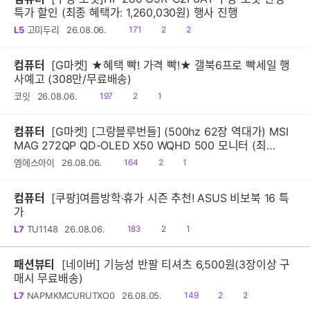
특가 할인 (최종 혜택가: 1,260,030원) 행사 진행
읽
공
댓
L5
고미두리
26.08.06.
171
2
2
음
감
글
컴퓨터
[G마켓] ★혜택 빡! 가격 빡!★ 갤북6프로 빡세일 행
사예고 (308만/무료배송)
읽
공
댓
코잇
26.08.06.
197
2
1
음
감
글
컴퓨터
[G마켓] [그랑블루번들] (500hz 62장 역대가) MSI
MAG 272QP QD-OLED X50 WQHD 500 모니터 (최
종:620,160원)
읽
공
댓
엠에스아이
26.08.06.
164
2
1
음
감
글
컴퓨터
[쿠팡]여름방학·휴가 시즌 추천! ASUS 비보북 16 특
가
읽
공
댓
L7
TU1148
26.08.06.
183
2
1
음
감
글
패션뷰티
[네이버] 기능성 반팔 티셔츠 6,500원(3장이상 구
매시 무료배송)
읽
공
댓
L7
NAPMKMCURUTXO0
26.08.05.
149
2
2
음
감
글