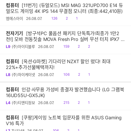
컴퓨터
[11번가] (듀얼모드) MSI MAG 321UPD700 E14 듀
얼모드 게이밍 4K IPS 144 무결점 모니터 (최종:442,410원)
읽
공
댓
엠에스아이
26.08.07.
126
2
1
음
감
글
전자기기
[방구석PC 풀옵션 패키지 단독특가!최종가 1만2
천!] 모바 전동칫솔 MOVA Fresh Pro 실버 무선 터치 IPX7 방
수 10단계 진동 음파 전동칫솔
읽
공
댓
L9
(주)아이티블루
26.08.07.
159
2
2
음
감
글
컴퓨터
[옥션·G마켓] 기다리던 NZXT 할인 떴다! 최대
22%+추가선물혜택까지!
읽
공
댓
L8
(주)하이케이넷
26.08.07.
106
2
1
음
감
글
컴퓨터
인강·사무용 가성비 종결자 발견했습니다 (LG 그램북
16UD55U-GX5JK)
읽
공
댓
L4
(주)티앤티정보
26.08.07.
215
2
1
음
감
글
컴퓨터
[쿠팡]게이밍 노트북 입문자를 위한 ASUS Gaming
V16 특가
읽
공
댓
L7
TU1148
26.08.07.
106
2
1