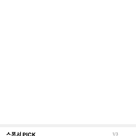
스폰서 PICK
1
/
3