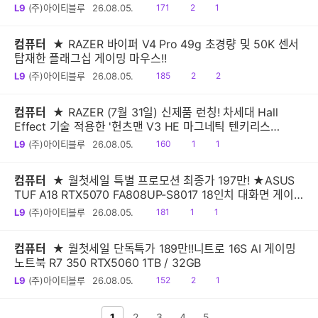
시!
읽
공
댓
L9
(주)아이티블루
26.08.05.
171
2
1
음
감
글
컴퓨터
★ RAZER 바이퍼 V4 Pro 49g 초경량 및 50K 센서
탑재한 플래그십 게이밍 마우스!!
읽
공
댓
L9
(주)아이티블루
26.08.05.
185
2
2
음
감
글
컴퓨터
★ RAZER (7월 31일) 신제품 런칭! 차세대 Hall
Effect 기술 적용한 '헌츠맨 V3 HE 마그네틱 텐키리스
8KHz, 미니 65% 8KHz' 출시
읽
공
댓
L9
(주)아이티블루
26.08.05.
160
1
1
음
감
글
컴퓨터
★ 월첫세일 특별 프로모션 최종가 197만! ★ASUS
TUF A18 RTX5070 FA808UP-S8017 18인치 대화면 게이
밍노트북
읽
공
댓
L9
(주)아이티블루
26.08.05.
181
1
1
음
감
글
컴퓨터
★ 월첫세일 단독특가 189만!!니트로 16S AI 게이밍
노트북 R7 350 RTX5060 1TB / 32GB
읽
공
댓
L9
(주)아이티블루
26.08.05.
152
2
1
음
감
글
전 페이지
1
2
다음 페이지
3
4
5