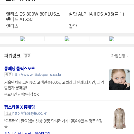
엔티스 ES 800W 80PLUS스
잘만 ALPHA II DS A36(블랙)
탠다드 ATX3.1
엔티스
잘만
파워링크
가입신청
광고
롱패딩 클릭스포츠
http://www.clicksports.co.kr
광고
겨울단체복 고민NO, 고객만족100%, 고퀄리티 인쇄.디자인, 파격
할인가 롱패딩!
무료시안 + 빠른제작 OK
팹스타일 X 롱패딩
http://fabstyle.co.kr
광고
'오픈런'이 필요없는 신상 명품 만나러가기! 믿을수있는 명품쇼핑
몰
신상
여성
남성
인스타그램