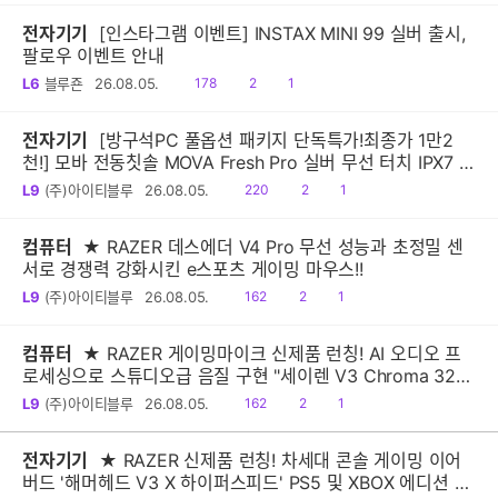
전자기기
[인스타그램 이벤트] INSTAX MINI 99 실버 출시,
팔로우 이벤트 안내
읽
공
댓
L6
블루죤
26.08.05.
178
2
1
음
감
글
전자기기
[방구석PC 풀옵션 패키지 단독특가!최종가 1만2
천!] 모바 전동칫솔 MOVA Fresh Pro 실버 무선 터치 IPX7 방
수 10단계 진동 음파 전동칫솔
읽
공
댓
L9
(주)아이티블루
26.08.05.
220
2
1
음
감
글
컴퓨터
★ RAZER 데스에더 V4 Pro 무선 성능과 초정밀 센
서로 경쟁력 강화시킨 e스포츠 게이밍 마우스!!
읽
공
댓
L9
(주)아이티블루
26.08.05.
162
2
1
음
감
글
컴퓨터
★ RAZER 게이밍마이크 신제품 런칭! AI 오디오 프
로세싱으로 스튜디오급 음질 구현 "세이렌 V3 Chroma 32-
Bit DSP"
읽
공
댓
L9
(주)아이티블루
26.08.05.
162
2
1
음
감
글
전자기기
★ RAZER 신제품 런칭! 차세대 콘솔 게이밍 이어
버드 '해머헤드 V3 X 하이퍼스피드' PS5 및 XBOX 에디션 출