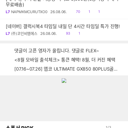
무료배송)
읽
공
댓
L7
NAPMKMCURUTXO0
26.08.06.
70
1
1
음
감
글
[네이버] 갤럭시북4 타임딜 내일 단 4시간 타임딜 특가 진행!
읽
공
L7
(주)코인비엠에스
26.08.06.
93
1
음
감
댓글이 고픈 영자가 올립니다. 댓글로 FLEX~
<8월 모바일 출석체크> 통큰 혜택! 8월, 더 커진 혜택
[07.16~07.26] 앱코 ULTIMATE GX850 80PLUS골드 풀모듈러 ATX3.0 블랙
1
/
3