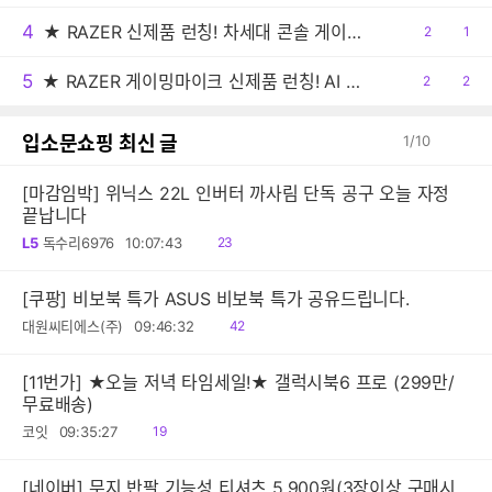
감
글
4
★ RAZER 신제품 런칭! 차세대 콘솔 게이밍 이어버드 '해머헤드 V3 X 하이퍼스피드' PS5 및 XBOX 에디션 출시!
공
2
댓
1
감
글
5
★ RAZER 게이밍마이크 신제품 런칭! AI 오디오 프로세싱으로 스튜디오급 음질 구현 "세이렌 V3 Chroma 32-Bit DSP"
공
2
댓
2
감
글
입소문쇼핑 최신 글
1
/
10
[마감임박] 위닉스 22L 인버터 까사림 단독 공구 오늘 자정
끝납니다
읽
L5
독수리6976
10:07:43
23
음
[쿠팡] 비보북 특가 ASUS 비보북 특가 공유드립니다.
읽
대원씨티에스(주)
09:46:32
42
음
[11번가] ★오늘 저녁 타임세일!★ 갤럭시북6 프로 (299만/
무료배송)
읽
코잇
09:35:27
19
음
[네이버] 무지 반팔 기능성 티셔츠 5,900원(3장이상 구매시