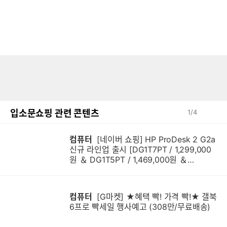
입소문쇼핑 관련 콘텐츠
1
/
4
컴퓨터
[네이버 쇼핑] HP ProDesk 2 G2a
신규 라인업 출시 [DG1T7PT / 1,299,000
원 ＆ DG1T5PT / 1,469,000원 ＆
DG1Q4PT / 1,599,000원]
컴퓨터
[G마켓] ★혜택 빡! 가격 빡!★ 갤북
6프로 빡세일 행사예고 (308만/무료배송)