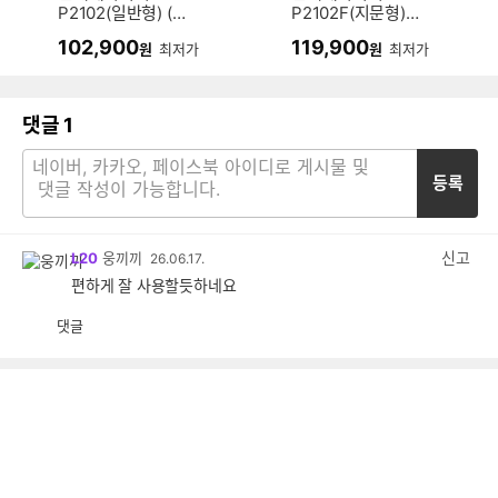
P2102(일반형) (설
P2102F(지문형)
치비 별도)
(설치비 별도)
102,900
119,900
원
최저가
원
최저가
댓글
1
등록
신고
L20
웅끼끼
26.06.17.
편하게 잘 사용할듯하네요
댓글
공
비
감
공
감