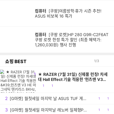
컴퓨터
[쿠팡]여름방학·휴가 시즌 추천!
ASUS 비보북 16 특가
컴퓨터
[쿠팡 로켓]HP 280 G9R-C2F6AT
쿠팡 로켓 한정 특가 할인 (최종 혜택가:
1,260,030원) 행사 진행
쇼핑 BEST
1
/
3
1
★ RAZER (7월 31일) 신제품 런칭! 차세
대 Hall Effect 기술 적용한 '헌츠맨 V3
HE 마그네틱 텐키리스 8KHz, 미니 65%
공
댓
1
1
8KHz' 출시
감
글
2
[G마켓] 월첫세일 마지막 날 ASUS TUF 게이밍노트북 A16 FA608UHI-TU148 최종 139만원대!
공
1
댓
1
감
글
3
[G마켓] 월첫세일 마지막날 레노버 일체형PC 아이디어센터 27AKP10 F0JE000SKR 최종 99만원대!
공
1
댓
1