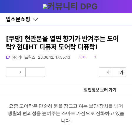
다
글쓰기
메뉴
나
와
홈
입소문쇼핑
바
로
가
기
[쿠팡] 현관문을 열면 향기가 반겨주는 도어
레
락? 현대HT 디퓨저 도어락 디퓨락!
이
어
창
읽
댓
L7
(주)라이프웍스
26.06.12. 17:55:13
301
1
토
음
글
글
3
가
가
공
비
감
공
감
할인정보 보러 가기
요즘 도어락은 단순히 문을 잠그고 여는 보안 장치를 넘어
생활의 편의성을 높여주는 스마트 가전으로 진화하고 있습
니다.