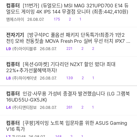
컴퓨터
[11번가] (듀얼모드) MSI MAG 321UPD700 E14 듀
얼모드 게이밍 4K IPS 144 무결점 모니터 (최종:442,410원)
읽
공
댓
엠에스아이
26.08.07.
175
2
1
음
감
글
전자기기
[방구석PC 풀옵션 패키지 단독특가!최종가 1만2
천!] 모바 전동칫솔 MOVA Fresh Pro 실버 무선 터치 IPX7 방
수 10단계 진동 음파 전동칫솔
읽
공
댓
L9
(주)아이티블루
26.08.07.
221
2
2
음
감
글
컴퓨터
[옥션·G마켓] 기다리던 NZXT 할인 떴다! 최대
22%+추가선물혜택까지!
읽
공
댓
L8
(주)하이케이넷
26.08.07.
139
2
1
음
감
글
컴퓨터
인강·사무용 가성비 종결자 발견했습니다 (LG 그램북
16UD55U-GX5JK)
읽
공
댓
L4
(주)티앤티정보
26.08.07.
261
2
1
음
감
글
컴퓨터
[쿠팡]게이밍 노트북 입문자를 위한 ASUS Gaming
V16 특가
읽
공
댓
L7
TU1148
26.08.07.
148
2
1