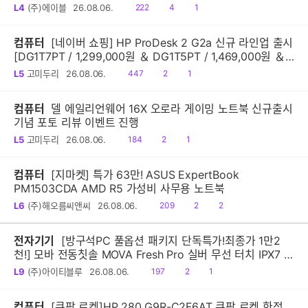
읽
공
댓
L4
(주)에이블
26.08.06.
222
4
1
음
감
글
컴퓨터
[네이버 쇼핑] HP ProDesk 2 G2a 신규 라인업 출시
[DG1T7PT / 1,299,000원 ＆ DG1T5PT / 1,469,000원 ＆
DG1Q4PT / 1,599,000원]
읽
공
댓
L5
고미두리
26.08.06.
447
2
1
음
감
글
컴퓨터
델 에일리언웨어 16X 오로라 게이밍 노트북 신규출시
기념 포토 리뷰 이벤트 진행
읽
공
댓
L5
고미두리
26.08.06.
184
2
1
음
감
글
컴퓨터
[지마켓] 특가 63만! ASUS ExpertBook
PM1503CDA AMD R5 가성비 사무용 노트북
읽
공
댓
L6
(주)해오름씨앤씨
26.08.06.
209
2
2
음
감
글
전자기기
[방구석PC 풀옵션 패키지 단독특가!최종가 1만2
천!] 모바 전동칫솔 MOVA Fresh Pro 실버 무선 터치 IPX7 방
수 10단계 진동 음파 전동칫솔
읽
공
댓
L9
(주)아이티블루
26.08.06.
197
2
1
음
감
글
컴퓨터
[쿠팡 로켓]HP 280 G9R-C2F6AT 쿠팡 로켓 한정