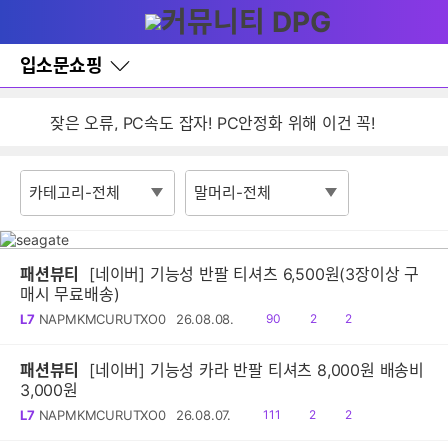
다
글쓰기
메뉴
나
와
홈
입소문쇼핑
검색
바
로
가
잦은 오류, PC속도 잡자! PC안정화 위해 이건 꼭!
기
레
입소문 쇼핑 이용안내
이
어
게시판 활동 제한 정책 안내
창
토
글
패션뷰티
[네이버] 기능성 반팔 티셔츠 6,500원(3장이상 구
매시 무료배송)
읽
공
댓
L7
NAPMKMCURUTXO0
26.08.08.
90
2
2
음
감
글
패션뷰티
[네이버] 기능성 카라 반팔 티셔츠 8,000원 배송비
3,000원
읽
공
댓
L7
NAPMKMCURUTXO0
26.08.07.
111
2
2
음
감
글