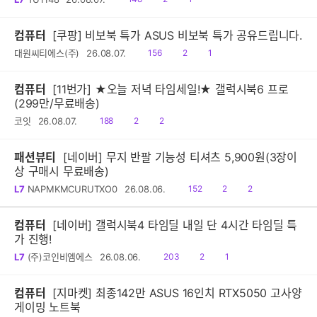
음
감
글
컴퓨터
[쿠팡] 비보북 특가 ASUS 비보북 특가 공유드립니다.
읽
공
댓
대원씨티에스(주)
26.08.07.
156
2
1
음
감
글
컴퓨터
[11번가] ★오늘 저녁 타임세일!★ 갤럭시북6 프로
(299만/무료배송)
읽
공
댓
코잇
26.08.07.
188
2
2
음
감
글
패션뷰티
[네이버] 무지 반팔 기능성 티셔츠 5,900원(3장이
상 구매시 무료배송)
읽
공
댓
L7
NAPMKMCURUTXO0
26.08.06.
152
2
2
음
감
글
컴퓨터
[네이버] 갤럭시북4 타임딜 내일 단 4시간 타임딜 특
가 진행!
읽
공
댓
L7
(주)코인비엠에스
26.08.06.
203
2
1
음
감
글
컴퓨터
[지마켓] 최종142만 ASUS 16인치 RTX5050 고사양
게이밍 노트북