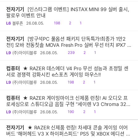
전자기기
[인스타그램 이벤트] INSTAX MINI 99 실버 출시,
팔로우 이벤트 안내
읽
공
댓
L6
블루죤
26.08.05.
198
2
1
음
감
글
전자기기
[방구석PC 풀옵션 패키지 단독특가!최종가 1만2
천!] 모바 전동칫솔 MOVA Fresh Pro 실버 무선 터치 IPX7 방
수 10단계 진동 음파 전동칫솔
읽
공
댓
L9
(주)아이티블루
26.08.05.
239
2
1
음
감
글
컴퓨터
★ RAZER 데스에더 V4 Pro 무선 성능과 초정밀 센
서로 경쟁력 강화시킨 e스포츠 게이밍 마우스!!
읽
공
댓
L9
(주)아이티블루
26.08.05.
198
2
1
음
감
글
컴퓨터
★ RAZER 게이밍마이크 신제품 런칭! AI 오디오 프
로세싱으로 스튜디오급 음질 구현 "세이렌 V3 Chroma 32-
Bit DSP"
읽
공
댓
L9
(주)아이티블루
26.08.05.
190
2
1
음
감
글
전자기기
★ RAZER 신제품 런칭! 차세대 콘솔 게이밍 이어
버드 '해머헤드 V3 X 하이퍼스피드' PS5 및 XBOX 에디션 출