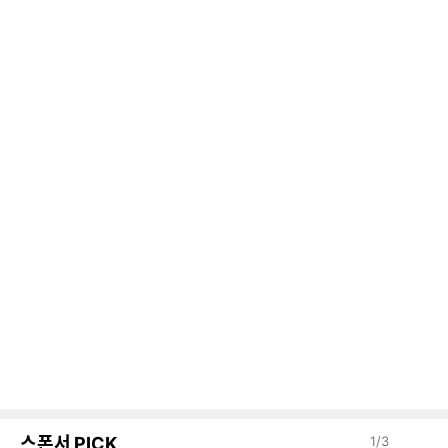
스폰서 PICK
1
/
3