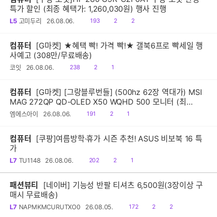
특가 할인 (최종 혜택가: 1,260,030원) 행사 진행
읽
공
댓
L5
고미두리
26.08.06.
193
2
2
음
감
글
컴퓨터
[G마켓] ★혜택 빡! 가격 빡!★ 갤북6프로 빡세일 행
사예고 (308만/무료배송)
읽
공
댓
코잇
26.08.06.
238
2
1
음
감
글
컴퓨터
[G마켓] [그랑블루번들] (500hz 62장 역대가) MSI
MAG 272QP QD-OLED X50 WQHD 500 모니터 (최
종:620,160원)
읽
공
댓
엠에스아이
26.08.06.
191
2
1
음
감
글
컴퓨터
[쿠팡]여름방학·휴가 시즌 추천! ASUS 비보북 16 특
가
읽
공
댓
L7
TU1148
26.08.06.
202
2
1
음
감
글
패션뷰티
[네이버] 기능성 반팔 티셔츠 6,500원(3장이상 구
매시 무료배송)
읽
공
댓
L7
NAPMKMCURUTXO0
26.08.05.
172
2
2
음
감
글