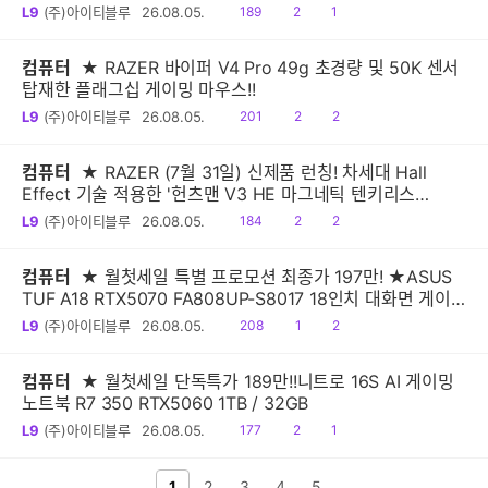
시!
읽
공
댓
L9
(주)아이티블루
26.08.05.
189
2
1
음
감
글
컴퓨터
★ RAZER 바이퍼 V4 Pro 49g 초경량 및 50K 센서
탑재한 플래그십 게이밍 마우스!!
읽
공
댓
L9
(주)아이티블루
26.08.05.
201
2
2
음
감
글
컴퓨터
★ RAZER (7월 31일) 신제품 런칭! 차세대 Hall
Effect 기술 적용한 '헌츠맨 V3 HE 마그네틱 텐키리스
8KHz, 미니 65% 8KHz' 출시
읽
공
댓
L9
(주)아이티블루
26.08.05.
184
2
2
음
감
글
컴퓨터
★ 월첫세일 특별 프로모션 최종가 197만! ★ASUS
TUF A18 RTX5070 FA808UP-S8017 18인치 대화면 게이
밍노트북
읽
공
댓
L9
(주)아이티블루
26.08.05.
208
1
2
음
감
글
컴퓨터
★ 월첫세일 단독특가 189만!!니트로 16S AI 게이밍
노트북 R7 350 RTX5060 1TB / 32GB
읽
공
댓
L9
(주)아이티블루
26.08.05.
177
2
1
음
감
글
전 페이지
1
2
다음 페이지
3
4
5