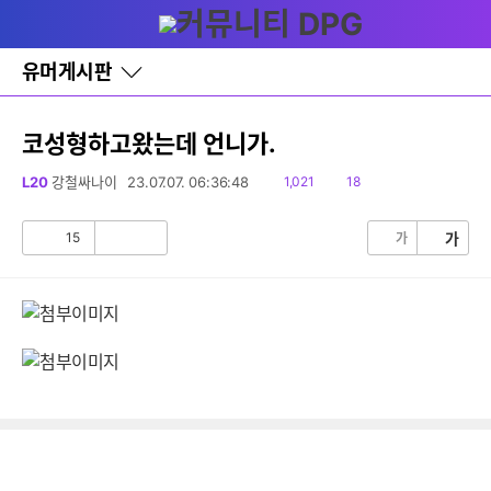
다
글쓰기
메뉴
나
와
홈
유머게시판
바
로
가
기
코성형하고왔는데 언니가.
레
이
읽
댓
L20
강철싸나이
23.07.07. 06:36:48
1,021
18
어
음
글
창
토
15
가
가
공
비
글
감
공
감