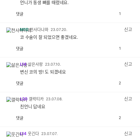
언니가 동생 뼈를 때렸네요.
댓글
1
공
비
감
공
감
신고
M10
천사다나와
23.07.20.
코 수술이 잘 되었으면 좋겠네요.
댓글
1
공
비
감
공
감
신고
L14
삶은사랑
23.07.10.
변신 코의 방! 도 되겠네요
댓글
2
공
비
감
공
감
신고
L20
갤락티카
23.07.08.
친언니 답네요
댓글
2
공
비
감
공
감
신고
L14
웃긴다
23.07.07.