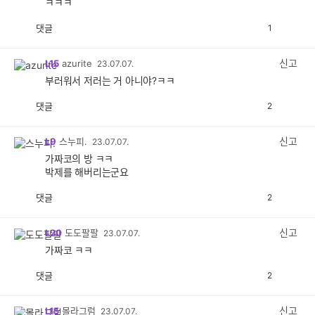
ㅋㅋㅋ
댓글
1
공
비
감
공
감
신고
L15
azurite
23.07.07.
부러워서 저러는 거 아니야?ㅋㅋ
댓글
2
공
비
감
공
감
신고
L9
스누피.
23.07.07.
가짜코의 방 ㅋㅋ
박제를 해버리는군요
댓글
2
공
비
감
공
감
신고
L20
도도팔팔
23.07.07.
가짜코 ㅋㅋ
댓글
2
공
비
감
공
감
신고
L15
몰라그럼
23.07.07.