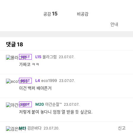
15
공감
비공감
안내
댓글
18
L15
몰라그럼
BEST
23.07.07.
가짜코 ㅋㅋ
L4
eco1999
BEST
23.07.07.
이건 백퍼 배아픈거
M20
야간순찰™
BEST
23.07.07.
저렇게 붙여 놓다니 엄청 열 받을 듯 싶군요.
신고
M11
검은바다
23.07.20.