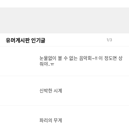
유머게시판 인기글
1
/
3
눈물없이 볼 수 없는 음악회~!! 이 정도면 상
눈
줘야..ㅠ
신박한 시계
파리의 무게