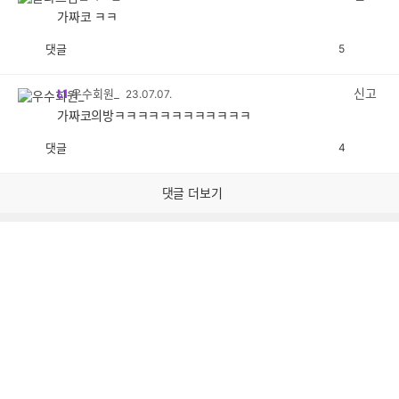
가짜코 ㅋㅋ
댓글
5
공
비
감
공
감
신고
L1
우수회원_
23.07.07.
가짜코의방ㅋㅋㅋㅋㅋㅋㅋㅋㅋㅋㅋㅋ
댓글
4
공
비
감
공
감
댓글 더보기