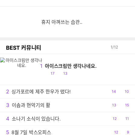
휴지 아껴쓰는 습관..
BEST 커뮤니티
1
/
12
1
아이스크림만 생각나네요.
공
댓
17
13
감
글
2
싱가포르에 제주 한우가 떴다!
공
14
댓
10
감
글
3
이솝과 현악기의 활
공
13
댓
15
감
글
4
소나기 소식이 있습니다.
공
12
댓
11
감
글
5
8월 7일 박스오피스
공
12
댓
9