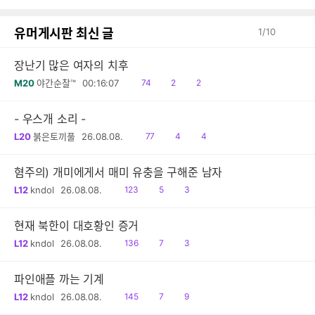
감
글
유머게시판 최신 글
1
/
10
장난기 많은 여자의 치후
읽
공
댓
M20
야간순찰™
00:16:07
74
2
2
음
감
글
- 우스개 소리 -
읽
공
댓
L20
붉은토끼풀
26.08.08.
77
4
4
음
감
글
혐주의) 개미에게서 매미 유충을 구해준 남자
읽
공
댓
L12
kndol
26.08.08.
123
5
3
음
감
글
현재 북한이 대호황인 증거
읽
공
댓
L12
kndol
26.08.08.
136
7
3
음
감
글
파인애플 까는 기계
읽
공
댓
L12
kndol
26.08.08.
145
7
9
음
감
글