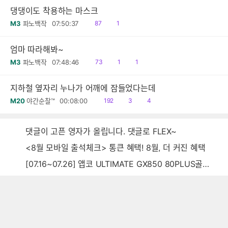
댕댕이도 착용하는 마스크
읽
공
M3
파노백작
07:50:37
87
1
음
감
엄마 따라해봐~
읽
공
댓
M3
파노백작
07:48:46
73
1
1
음
감
글
지하철 옆자리 누나가 어깨에 잠들었다는데
읽
공
댓
M20
야간순찰™
00:08:00
192
3
4
음
감
글
댓글이 고픈 영자가 올립니다. 댓글로 FLEX~
<8월 모바일 출석체크> 통큰 혜택! 8월, 더 커진 혜택
[07.16~07.26] 앱코 ULTIMATE GX850 80PLUS골드 풀모듈러 ATX3.0 블랙