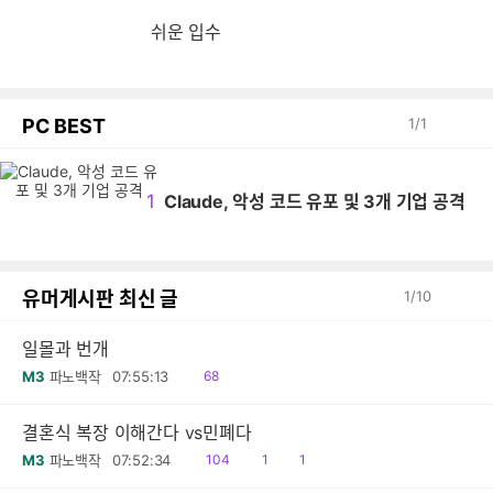
쉬운 입수
PC BEST
1
/
1
1
Claude, 악성 코드 유포 및 3개 기업 공격
유머게시판 최신 글
1
/
10
일몰과 번개
읽
M3
파노백작
07:55:13
68
음
결혼식 복장 이해간다 vs민폐다
읽
공
댓
M3
파노백작
07:52:34
104
1
1
음
감
글