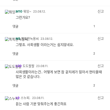
공
비
감
공
감
신고
M10
뭐잉~
23.08.12.
그런가요?
댓글
1
공
비
감
공
감
신고
M1
똑똑한녹용씨
23.08.12.
그렇죠. 사회생활 이라는거는 쉽지않네요.
댓글
2
공
비
감
공
감
신고
L20
도도팔팔
23.08.11.
사회생활이라는건.. 어떻게 보면 참 겉치레가 많아서 현타올때
많은 것 같습니다.
댓글
2
공
비
감
공
감
신고
L9
스누피.
23.08.11.
듣는 사람 기분 맞춰주는게 좋긴하죠