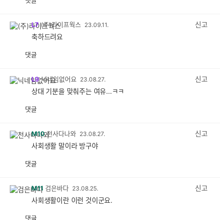
공
비
감
공
감
신고
L7
(주)라이프웍스
23.09.11.
축하드려요
댓글
공
비
감
공
감
신고
L9
닉네임없어요
23.08.27.
상대 기분을 맞춰주는 여유...ㅋㅋ
댓글
공
비
감
공
감
신고
M10
천사다나와
23.08.27.
사회생활 말이라 방구야
댓글
공
비
감
공
감
신고
M11
검은바다
23.08.25.
사회생활이란 이런 것이군요.
댓글