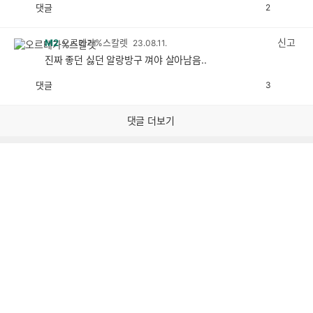
댓글
2
공
비
감
공
감
신고
M2
오르테가%스칼렛
23.08.11.
진짜 좋던 싫던 알랑방구 껴야 살아남음..
댓글
3
공
비
감
공
감
댓글 더보기