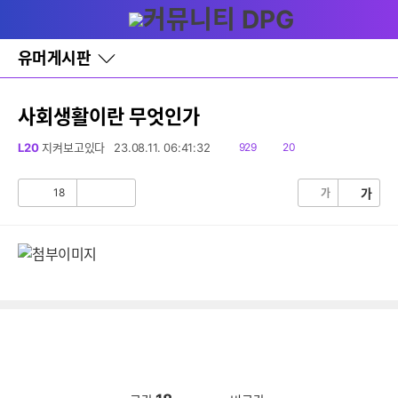
다
글쓰기
메뉴
나
와
홈
유머게시판
바
로
가
기
사회생활이란 무엇인가
레
이
읽
댓
L20
지켜보고있다
23.08.11. 06:41:32
929
20
어
음
글
창
토
18
가
가
공
비
글
감
공
감