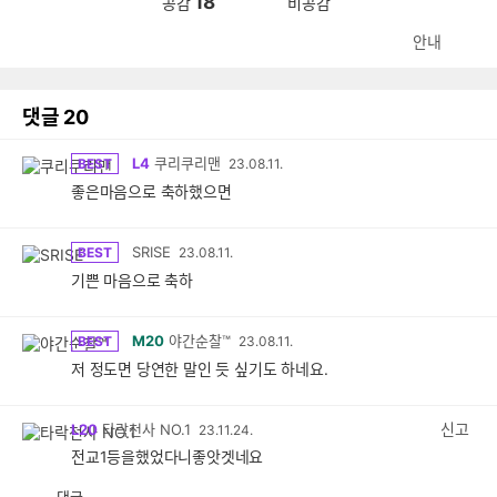
18
공감
비공감
안내
댓글
20
L4
쿠리쿠리맨
BEST
23.08.11.
좋은마음으로 축하했으면
SRISE
BEST
23.08.11.
기쁜 마음으로 축하
M20
야간순찰™
BEST
23.08.11.
저 정도면 당연한 말인 듯 싶기도 하네요.
신고
L20
타락천사 NO.1
23.11.24.
전교1등을했었다니좋앗겟네요
댓글