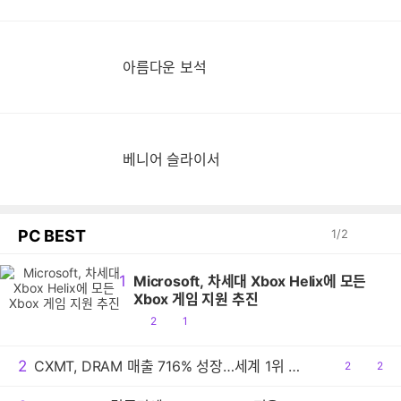
아름다운 보석
베니어 슬라이서
PC BEST
1
/
2
1
Microsoft, 차세대 Xbox Helix에 모든
Xbox 게임 지원 추진
공
댓
2
1
감
글
2
CXMT, DRAM 매출 716% 성장…세계 1위 기록
공
2
댓
2
감
글