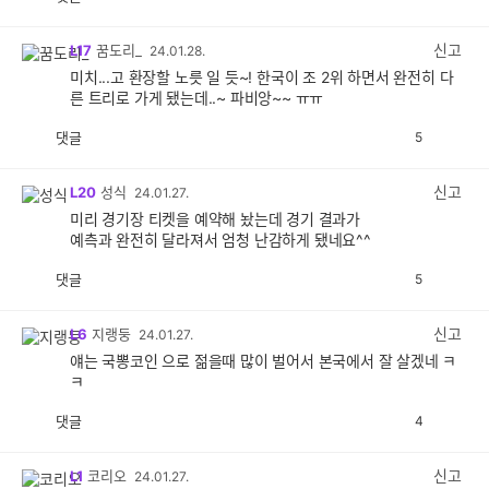
공
비
감
공
감
신고
L17
꿈도리_
24.01.28.
미치...고 환장할 노릇 일 듯~! 한국이 조 2위 하면서 완전히 다
른 트리로 가게 됐는데..~ 파비앙~~ ㅠㅠ
댓글
5
공
비
감
공
감
신고
L20
성식
24.01.27.
미리 경기장 티켓을 예약해 놨는데 경기 결과가
예측과 완전히 달라져서 엄청 난감하게 됐네요^^
댓글
5
공
비
감
공
감
신고
L6
지랭둥
24.01.27.
얘는 국뽕코인 으로 젊을때 많이 벌어서 본국에서 잘 살겠네 ㅋ
ㅋ
댓글
4
공
비
감
공
감
신고
L1
코리오
24.01.27.