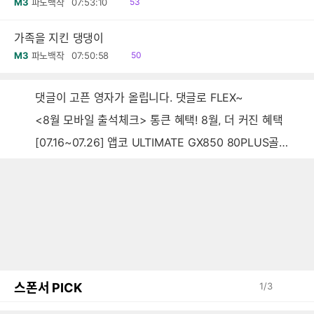
읽
M3
파노백작
07:53:10
53
음
가족을 지킨 댕댕이
읽
M3
파노백작
07:50:58
50
음
댓글이 고픈 영자가 올립니다. 댓글로 FLEX~
<8월 모바일 출석체크> 통큰 혜택! 8월, 더 커진 혜택
[07.16~07.26] 앱코 ULTIMATE GX850 80PLUS골드 풀모듈러 ATX3.0 블랙
스폰서 PICK
1
/
3