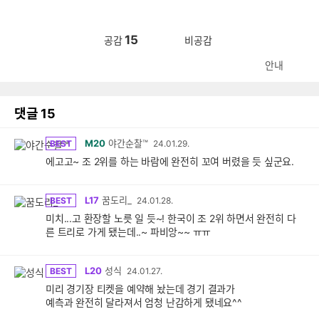
15
공감
비공감
안내
댓글
15
M20
야간순찰™
BEST
24.01.29.
에고고~ 조 2위를 하는 바람에 완전히 꼬여 버렸을 듯 싶군요.
L17
꿈도리_
BEST
24.01.28.
미치...고 환장할 노릇 일 듯~! 한국이 조 2위 하면서 완전히 다
른 트리로 가게 됐는데..~ 파비앙~~ ㅠㅠ
L20
성식
BEST
24.01.27.
미리 경기장 티켓을 예약해 놨는데 경기 결과가
예측과 완전히 달라져서 엄청 난감하게 됐네요^^