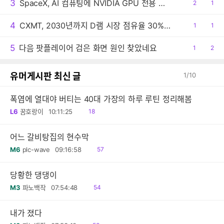
3
SpaceX, AI 컴퓨팅에 NVIDIA GPU 전용 사용
공
2
댓
1
감
글
4
CXMT, 2030년까지 D램 시장 점유율 30% 목표
공
1
댓
1
감
글
5
다음 팟플레이어 검은 화면 원인 찾았네요
공
1
댓
2
감
글
유머게시판 최신 글
1
/
10
폭염에 열대야 버티는 40대 가장의 하루 루틴 정리해봄
읽
L6
꿈호랑이
10:11:25
18
음
어느 갈비탕집의 현수막
읽
M6
plc-wave
09:16:58
57
음
당황한 댕댕이
읽
M3
파노백작
07:54:48
54
음
내가 졌다