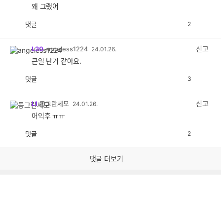
왜 그랬어
댓글
2
공
비
감
공
감
신고
L20
angeless1224
24.01.26.
큰일 난거 같아요.
댓글
3
공
비
감
공
감
신고
L1
동그란세모
24.01.26.
어익후 ㅠㅠ
댓글
2
공
비
감
공
감
댓글 더보기