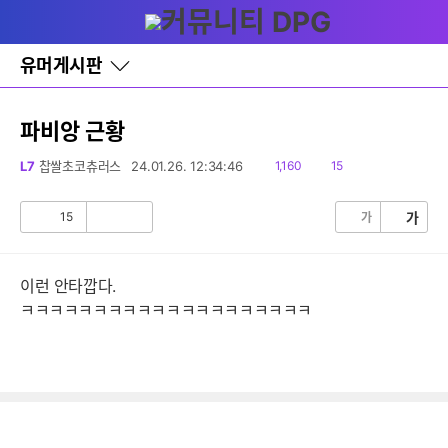
다
글쓰기
메뉴
나
와
홈
유머게시판
바
로
가
기
파비앙 근황
레
이
읽
댓
L7
찹쌀초코츄러스
24.01.26. 12:34:46
1,160
15
어
음
글
창
토
15
가
가
공
비
글
감
공
감
이런 안타깝다.
ㅋㅋㅋㅋㅋㅋㅋㅋㅋㅋㅋㅋㅋㅋㅋㅋㅋㅋㅋㅋ