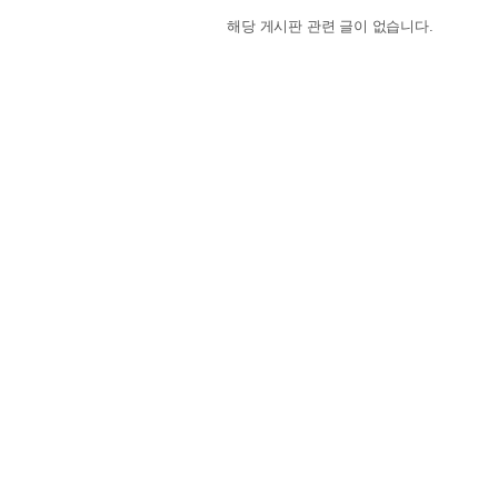
해당 게시판 관련 글이 없습니다.
댓글
13
L20
하트준바
2024.01.29. 09:55:41
BEST
이렇게 보니 재밌네요ㅋㅋ
M20
야간순찰™
2024.01.27. 10:40:12
BEST
순위가 오르락 내리락 하면서 가슴을 엄청 졸
L20
타락천사 NO.1
2024.04.12. 13:20:15
노잼이네요