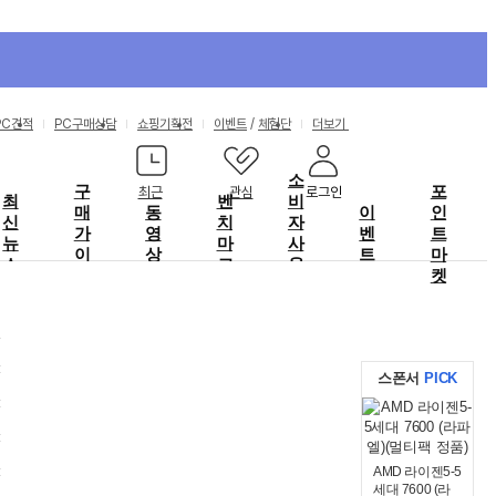
공감/비공감
비공감
비공감
비공감
비공감
비공감
비공감
비공감
비공감
비공감
비공감
비공감
비공감
비공감
공감
공감
공감
공감
공감
공감
공감
공감
공감
공감
공감
공감
공감
PC견적
PC구매상담
쇼핑기획전
이벤트
/
체험단
더보기
소
구
포
최근
관심
로그인
최
벤
비
매
동
이
인
신
치
자
가
영
벤
트
뉴
마
사
이
상
트
마
스
크
용
드
켓
기
스폰서
PICK
AMD 라이젠5-5
세대 7600 (라