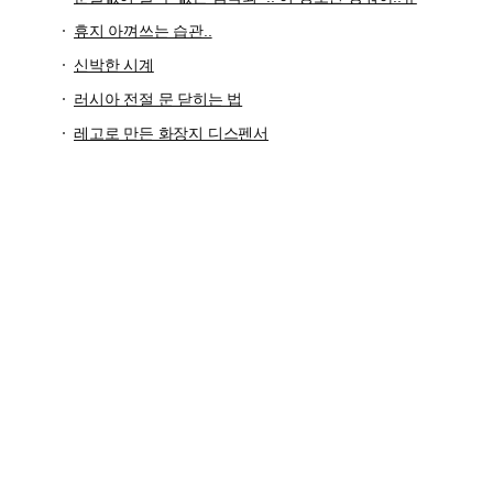
휴지 아껴쓰는 습관..
신박한 시계
러시아 전절 문 닫히는 법
레고로 만든 화장지 디스펜서
이게 만들긴 했네요.
신고