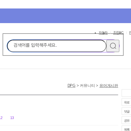
교 사이트
검색
이전 스폰서픽
다음 스폰서픽
공감/비공감
설정 더보기
관심글
자동차
조립PC
DPG
> 커뮤니티 >
유머게시판
위로
댓글
12
13
공유
목록