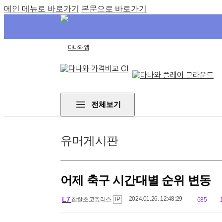
비교하고 잘 사는, 다나와 : 가격비
통합 검색
서비스
메인 메뉴로 바로가기
본문으로 바로가기
다나와 앱
GNB
전체보기
메
뉴
유머게시판
어제 축구 시간대별 순위 변동
L7
2024.01.26. 12:48:29
찹쌀초코츄러스
IP
685