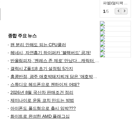
파엘)(멀티팩 정
품)
1
/
5
종합 주요 뉴스
팬 분리 안해도 되는 CPU쿨러
헤네시, 자연흡기 하이퍼카 '블랙버드' 공개!
반올림피자, ‘젠레스 존 제로’ 만났다…캐릭터 굿즈 담은 한정 세트 출시
갤럭시 Z폴드8 초기 설정팁 5가지
홍콩반점, 광주 애호박돼지찌개 담은 ‘애호박찌개짬뽕’ 출시
스튜디오 헤드폰으로 젠하이저 어때?
2026년 8월 국산차 판매조건 정리
제미나이로 운동 코치 만드는 방법
아이폰도 폴드형으로 출시 임박???
화이트로 완성한 AMD 플래그십