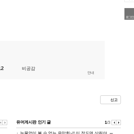
로그인
12
비공감
안내
신고
유머게시판 인기 글
1
/3
눈물없이 볼 수 없는 음악회~!! 이 정도면 상줘야..ㅠ