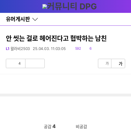
다
글쓰기
메뉴
나
와
홈
유머게시판
바
로
가
기
안 씻는 걸로 헤어진다고 협박하는 남친
레
이
읽
댓
L1
왈라비2503
25.04.03. 11:03:05
592
6
어
음
글
창
토
4
가
가
공
비
글
감
공
감
4
공감
비공감