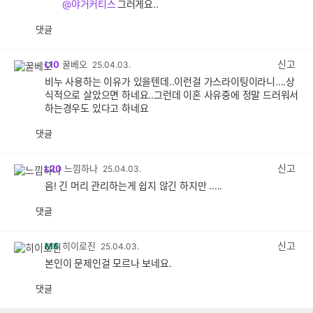
@야거커티스
그러게요..
댓글
공
비
감
공
감
신고
L10
꿀베오
25.04.03.
비누 사용하는 이유가 있을텐데..이런걸 가스라이팅이라니....상
식적으로 살았으면 하네요..그런데 이혼 사유중에 정말 드러워서
하는경우도 있다고 하네요
댓글
공
비
감
공
감
신고
L20
느낌하나
25.04.03.
음! 긴 머리 관리하는게 쉽지 않긴 하지만 .....
댓글
공
비
감
공
감
신고
M6
히이로진
25.04.03.
본인이 문제인걸 모르나 보네요.
댓글
공
비
감
공