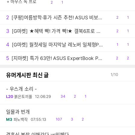
프로
공
댓
2
1
감
글
2
[쿠팡]여름방학·휴가 시즌 추천! ASUS 비보북 16 특가
공
2
댓
1
감
글
3
[G마켓] ★혜택 빡! 가격 빡!★ 갤북6프로 빡세일 행사예고 (308만/무료배송)
공
2
댓
1
감
글
4
[G마켓] 월첫세일 마지막날 레노버 일체형PC 아이디어센터 27AKP10 F0JE000SKR 최종 99만원대!
공
1
댓
1
감
글
5
[지마켓] 특가 63만! ASUS ExpertBook PM1503CDA AMD R5 가성비 사무용 노트북
공
2
댓
2
감
글
유머게시판 최신 글
1
/
10
- 우스개 소리 -
읽
공
댓
L20
붉은토끼풀
12:06:29
34
2
1
음
감
글
일몰과 번개
읽
공
댓
M3
파노백작
07:55:13
107
3
2
음
감
글
결혼식 복장 이해간다 vs민폐다