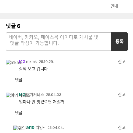
안내
댓글
6
등록
신고
L12
mkmk
25.10.29.
살짝 보고 갑니다
댓글
공
비
감
공
감
신고
M2
야거커티스
25.04.03.
얼마나 안 씻었으면 저럴까
댓글
공
비
감
공
감
신고
M10
뭐잉~
25.04.04.