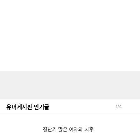
유머게시판 인기글
1
/
4
장
장난기 많은 여자의 치후