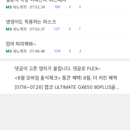
읽
공
댓
M3
파노백작
07:52:34
166
3
2
음
감
글
댕댕이도 착용하는 마스크
읽
공
댓
M3
파노백작
07:50:37
137
3
1
음
감
글
엄마 따라해봐~
읽
공
댓
M3
파노백작
07:48:46
108
3
2
음
감
글
댓글이 고픈 영자가 올립니다. 댓글로 FLEX~
<8월 모바일 출석체크> 통큰 혜택! 8월, 더 커진 혜택
[07.16~07.26] 앱코 ULTIMATE GX850 80PLUS골드 풀모듈러 ATX3.0 블랙