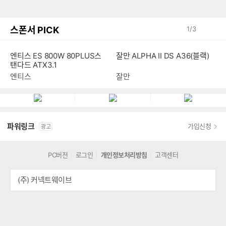
스폰서 PICK
1
/
3
엔티스 ES 800W 80PLUS스
잘만 ALPHA II DS A36(블랙)
탠다드 ATX3.1
엔티스
잘만
파워링크
가입신청
광고
PC버전
로그인
개인정보처리방침
고객센터
(주) 커넥트웨이브