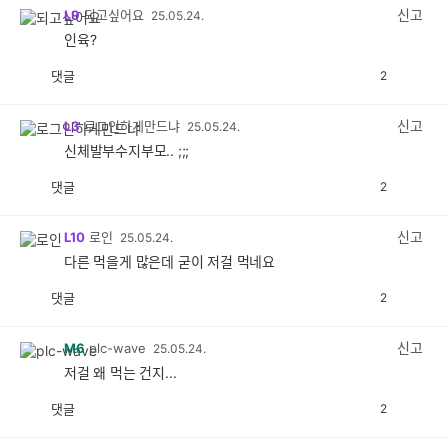
감
신고
L9
되고싶어요
25.05.24.
인육?
댓글
2
공
비
감
공
감
신고
L3
로그인하게만드냐
25.05.24.
신체발부수지부모.. ;;;
댓글
2
공
비
감
공
감
신고
L10
로인
25.05.24.
다른 먹을게 많은데 굳이 저걸 먹네요
댓글
2
공
비
감
공
감
신고
M6
plc-wave
25.05.24.
저걸 왜 먹는 건지...
댓글
2
공
비
감
공