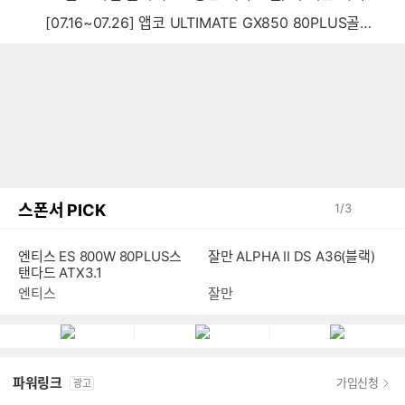
[07.16~07.26] 앱코 ULTIMATE GX850 80PLUS골드 풀모듈러 ATX3.0 블랙
스폰서 PICK
1
/
3
엔티스 ES 800W 80PLUS스
잘만 ALPHA II DS A36(블랙)
탠다드 ATX3.1
엔티스
잘만
파워링크
가입신청
광고