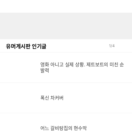
유머게시판 인기글
1
/
4
영화 아니고 실제 상황. 제트보트의 미친 순
영
발력
폭신 차커버
어느 갈비탕집의 현수막