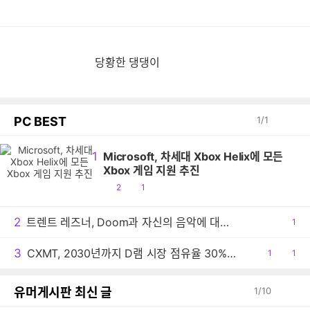
당황한 댕댕이
PC BEST
1
/
1
1
Microsoft, 차세대 Xbox Helix에 모든
Xbox 게임 지원 추진
공
댓
2
1
감
글
2
트렌트 레즈너, Doom과 자신의 음악에 대한 생각 밝혀
공
1
감
3
CXMT, 2030년까지 D램 시장 점유율 30% 목표
공
1
댓
1
감
글
유머게시판 최신 글
1
/
10