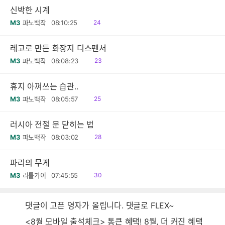
신박한 시계
읽
M3
파노백작
08:10:25
24
음
레고로 만든 화장지 디스펜서
읽
M3
파노백작
08:08:23
23
음
휴지 아껴쓰는 습관..
읽
M3
파노백작
08:05:57
25
음
러시아 전절 문 닫히는 법
읽
M3
파노백작
08:03:02
28
음
파리의 무게
읽
M3
리틀가이
07:45:55
30
음
댓글이 고픈 영자가 올립니다. 댓글로 FLEX~
<8월 모바일 출석체크> 통큰 혜택! 8월, 더 커진 혜택