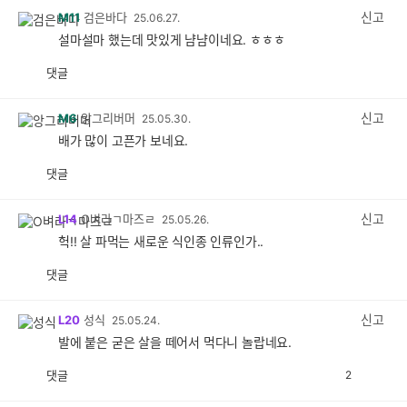
신고
M11
검은바다
25.06.27.
설마설마 했는데 맛있게 냠냠이네요. ㅎㅎㅎ
댓글
공
비
감
공
감
신고
M6
앙그리버머
25.05.30.
배가 많이 고픈가 보네요.
댓글
공
비
감
공
감
신고
L14
O벼라ㄱ마즈ㄹ
25.05.26.
헉!! 살 파먹는 새로운 식인종 인류인가..
댓글
공
비
감
공
감
신고
L20
성식
25.05.24.
발에 붙은 굳은 살을 떼어서 먹다니 놀랍네요.
댓글
2
공
비
감
공