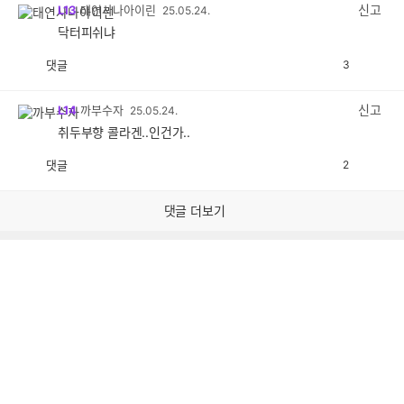
감
신고
L13
태연사나아이린
25.05.24.
닥터피쉬냐
댓글
3
공
비
감
공
감
신고
L14
까부수자
25.05.24.
취두부향 콜라겐..인건가..
댓글
2
공
비
감
공
감
댓글 더보기