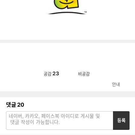
23
공감
비공감
안내
댓글
20
등록