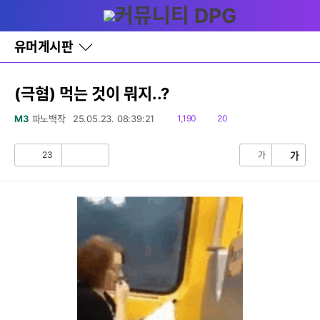
다
글쓰기
메뉴
나
와
홈
유머게시판
바
로
가
기
(극혐) 먹는 것이 뭐지..?
레
이
읽
댓
M3
파노백작
25.05.23. 08:39:21
1,190
20
어
음
글
창
토
23
가
가
공
비
글
감
공
감