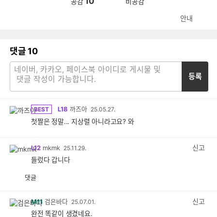
10
공감
비공감
안내
댓글
10
등록
L18
까즈아
BEST
25.05.27.
첫짤은 정말... 지상렬 아니라고요? 와
신고
L12
mkmk
25.11.29.
들렀다 갑니다
댓글
공
비
감
공
감
신고
M11
검은바다
25.07.01.
완전 똑같이 생겼네요.