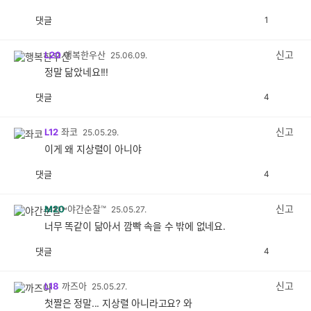
댓글
1
공
비
감
공
감
신고
L20
행복한우산
25.06.09.
정말 닮았네요!!!
댓글
4
공
비
감
공
감
신고
L12
좌코
25.05.29.
이게 왜 지상렬이 아니야
댓글
4
공
비
감
공
감
신고
M20
야간순찰™
25.05.27.
너무 똑같이 닮아서 깜빡 속을 수 밖에 없네요.
댓글
4
공
비
감
공
감
신고
L18
까즈아
25.05.27.
첫짤은 정말... 지상렬 아니라고요? 와