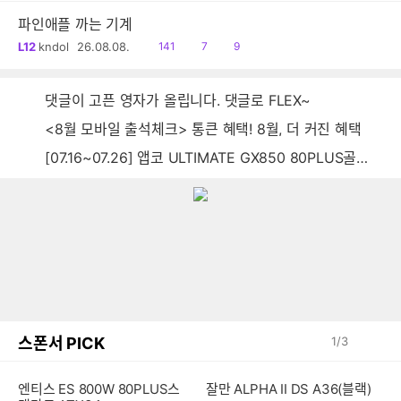
파인애플 까는 기계
읽
공
댓
L12
kndol
26.08.08.
141
7
9
음
감
글
댓글이 고픈 영자가 올립니다. 댓글로 FLEX~
<8월 모바일 출석체크> 통큰 혜택! 8월, 더 커진 혜택
[07.16~07.26] 앱코 ULTIMATE GX850 80PLUS골드 풀모듈러 ATX3.0 블랙
스폰서 PICK
1
/
3
엔티스 ES 800W 80PLUS스
잘만 ALPHA II DS A36(블랙)