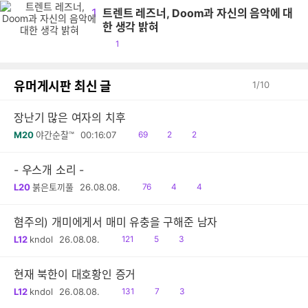
1
트렌트 레즈너, Doom과 자신의 음악에 대
한 생각 밝혀
공
1
감
유머게시판 최신 글
1
/
10
장난기 많은 여자의 치후
읽
공
댓
M20
야간순찰™
00:16:07
69
2
2
음
감
글
- 우스개 소리 -
읽
공
댓
L20
붉은토끼풀
26.08.08.
76
4
4
음
감
글
혐주의) 개미에게서 매미 유충을 구해준 남자
읽
공
댓
L12
kndol
26.08.08.
121
5
3
음
감
글
현재 북한이 대호황인 증거
읽
공
댓
L12
kndol
26.08.08.
131
7
3
음
감
글