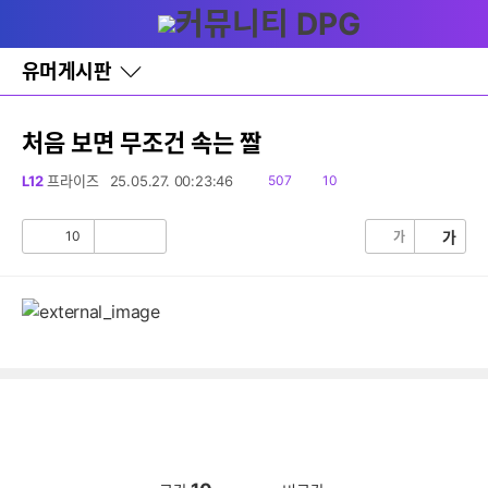
다
글쓰기
메뉴
나
와
홈
유머게시판
바
로
가
기
처음 보면 무조건 속는 짤
레
이
읽
댓
L12
프라이즈
25.05.27. 00:23:46
507
10
어
음
글
창
토
10
가
가
공
비
글
감
공
감