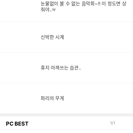
눈물없이 볼 수 없는 음악회~!! 이 정도면 상
눈
줘야..ㅠ
신박한 시계
휴지 아껴쓰는 습관..
파리의 무게
PC BEST
1
/
1