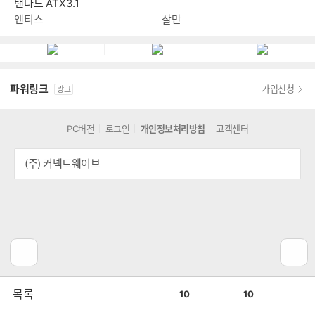
탠다드 ATX3.1
엔티스
잘만
파워링크
가입신청
광고
PC버전
로그인
개인정보처리방침
고객센터
(주) 커넥트웨이브
공
비
목록
10
10
감
공
감