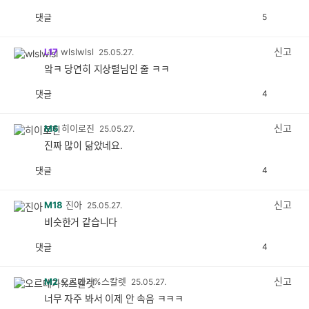
댓글
5
공
비
감
공
감
신고
L17
wlslwlsl
25.05.27.
앜ㅋ 당연히 지상렬님인 줄 ㅋㅋ
댓글
4
공
비
감
공
감
신고
M6
히이로진
25.05.27.
진짜 많이 닮았네요.
댓글
4
공
비
감
공
감
신고
M18
진아
25.05.27.
비슷한거 같습니다
댓글
4
공
비
감
공
감
신고
M2
오르테가%스칼렛
25.05.27.
너무 자주 봐서 이제 안 속음 ㅋㅋㅋ