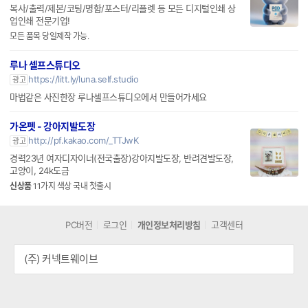
복사/출력/제본/코팅/명함/포스터/리플렛 등 모든 디지털인쇄 상
업인쇄 전문기업!
모든 품목 당일제작 가능.
루나 셀프스튜디오
https://litt.ly/luna.self.studio
광고
마법같은 사진한장 루나셀프스튜디오에서 만들어가세요
가온펫 - 강아지발도장
http://pf.kakao.com/_TTJwK
광고
경력23년 여자디자이너(전국출장)강아지발도장, 반려견발도장,
고양이, 24k도금
신상품
11가지 색상 국내 첫출시
PC버전
로그인
개인정보처리방침
고객센터
(주) 커넥트웨이브