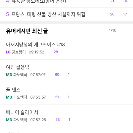
4
유용한 정보네요(방어 운전)
공
21
댓
14
감
글
5
프랑스, 대형 산불 방산 시설까지 위협
공
20
댓
17
감
글
유머게시판 최신 글
1
/
10
아재지망생의 개그퀴이즈 #18
읽
L6
꿈호랑이
09:19:52
28
음
여친 활용법
읽
댓
M3
파노백작
07:57:07
60
1
음
글
폴 댄스
읽
댓
M3
파노백작
07:53:57
51
1
음
글
베니어 슬라이서
읽
댓
M3
파노백작
07:52:26
53
1
음
글