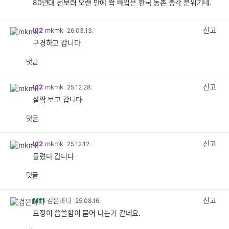
80년대 선보러 오랜 만에 쫙 빼입은 한국 농촌 총각 분위기네.
신고
L12
mkmk
26.03.13.
구경하고 갑니다
댓글
공
비
감
공
감
신고
L12
mkmk
25.12.28.
살짝 보고 갑니다
댓글
공
비
감
공
감
신고
L12
mkmk
25.12.12.
들렀다 갑니다
댓글
공
비
감
공
감
신고
M11
검은바다
25.08.16.
표정이 씁쓸함이 묻어 나는거 같네요.