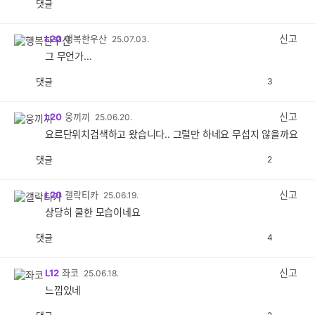
댓글
공
비
감
공
감
신고
L20
행복한우산
25.07.03.
그 무언가...
댓글
3
공
비
감
공
감
신고
L20
웅끼끼
25.06.20.
요르단위치검색하고 왔습니다.. 그럴만 하네요 무섭지 않을까요
댓글
2
공
비
감
공
감
신고
L20
갤락티카
25.06.19.
상당히 쿨한 모습이네요
댓글
4
공
비
감
공
감
신고
L12
좌코
25.06.18.
느낌있네