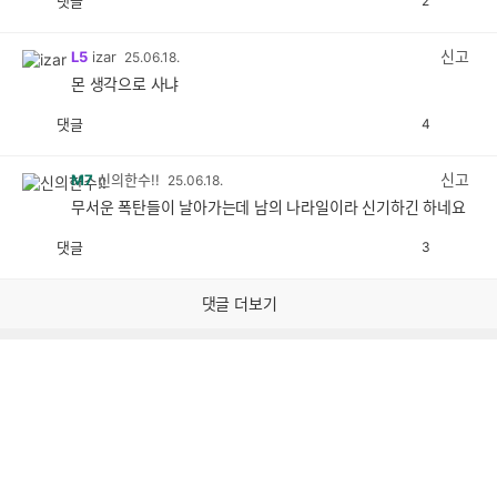
댓글
2
공
비
감
공
감
신고
L5
izar
25.06.18.
몬 생각으로 사냐
댓글
4
공
비
감
공
감
신고
M7
신의한수!!
25.06.18.
무서운 폭탄들이 날아가는데 남의 나라일이라 신기하긴 하네요
댓글
3
공
비
감
공
감
댓글 더보기