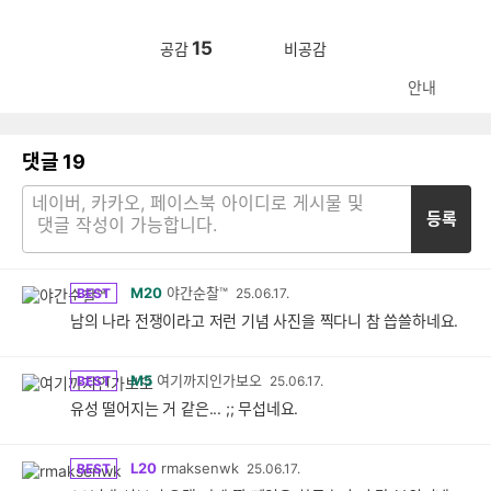
15
공감
비공감
안내
댓글
19
등록
M20
야간순찰™
BEST
25.06.17.
남의 나라 전쟁이라고 저런 기념 사진을 찍다니 참 씁쓸하네요.
M5
여기까지인가보오
BEST
25.06.17.
유성 떨어지는 거 같은... ;; 무섭네요.
L20
rmaksenwk
BEST
25.06.17.