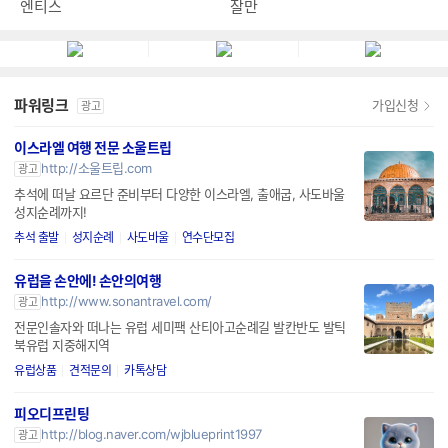
엔티스
잘만
파워링크
가입신청
광고
이스라엘 여행 전문 소울트립
http://소울트립.com
광고
추석에 떠날 요르단 준비부터 다양한 이스라엘, 출애굽, 사도바울
성지순례까지!
추석 출발
성지순례
사도바울
연수단모집
유럽을 손안에! 손안의여행
http://www.sonantravel.com/
광고
전문인솔자와 떠나는 유럽 세미팩 산티아고순례길 발칸반도 발틱
북유럽 지중해지역
유럽상품
견적문의
카톡상담
피오디프린팅
http://blog.naver.com/wjblueprint1997
광고