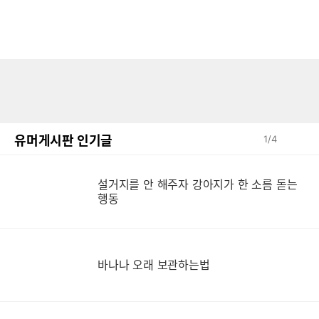
유머게시판 인기글
1
/
4
설거지를 안 해주자 강아지가 한 소름 돋는
설
행동
바나나 오래 보관하는법