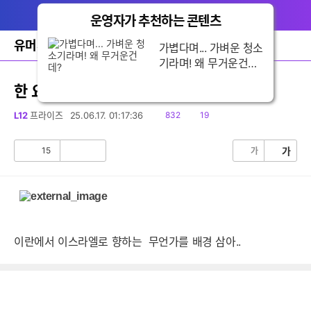
다
글쓰기
메뉴
나
운영자가 추천하는 콘텐츠
닫
와
기
홈
유머게시판
바
가볍다며... 가벼운 청소기라
로
며! 왜 무거운건데?
가
기
한 요르단 남성의 기념사진
레
이
읽
댓
L12
프라이즈
25.06.17. 01:17:36
832
19
어
음
글
창
토
15
가
가
공
비
글
감
공
감
이란에서 이스라엘로 향하는 무언가를 배경 삼아..