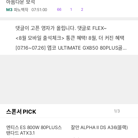
아름다운 보석
읽
공
댓
M3
파노백작
07:51:00
66
1
2
음
감
글
댓글이 고픈 영자가 올립니다. 댓글로 FLEX~
<8월 모바일 출석체크> 통큰 혜택! 8월, 더 커진 혜택
[07.16~07.26] 앱코 ULTIMATE GX850 80PLUS골드 풀모듈러 ATX3.0 블랙
스폰서 PICK
1
/
3
엔티스 ES 800W 80PLUS스
잘만 ALPHA II DS A36(블랙)
탠다드 ATX3.1