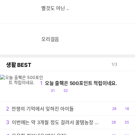
별것도 아닌 ..
오리걸음
생활 BEST
1
/
3
1
오늘 출췍은 500포인트 적립이네요.
공
댓
31
52
감
글
2
전쟁의 기억에서 잊혀진 아이들
공
28
댓
18
감
글
3
이번에는 약 3개월 정도 걸려서 꿀템농장 성공했네요.
공
28
댓
35
감
글