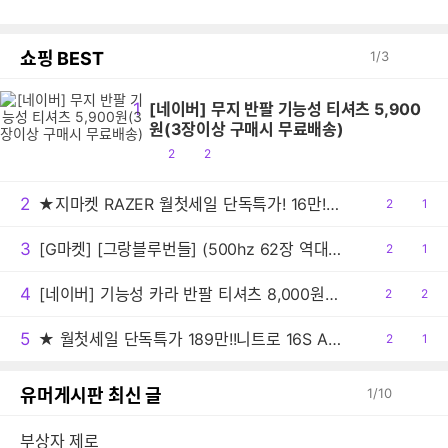
쇼핑 BEST
1
/
3
1
[네이버] 무지 반팔 기능성 티셔츠 5,900
원(3장이상 구매시 무료배송)
공
댓
2
2
감
글
2
★지마켓 RAZER 월첫세일 단독특가! 16만! 레이저 Basilisk V3 Pro + 마우스 독 프로
공
2
댓
1
감
글
3
[G마켓] [그랑블루번들] (500hz 62장 역대가) MSI MAG 272QP QD-OLED X50 WQHD 500 모니터 (최종:620,160원)
공
2
댓
1
감
글
4
[네이버] 기능성 카라 반팔 티셔츠 8,000원 배송비 3,000원
공
2
댓
2
감
글
5
★ 월첫세일 단독특가 189만!!니트로 16S AI 게이밍노트북 R7 350 RTX5060 1TB / 32GB
공
2
댓
1
감
글
유머게시판 최신 글
1
/
10
부상자 제로