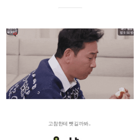
고참한테 뺏길까봐..