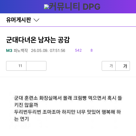
다
글쓰기
메뉴
나
와
홈
유머게시판
바
로
가
기
군대다녀온 남자는 공감
레
이
읽
댓
M3
파노백작
26.05.09. 07:51:56
542
8
어
음
글
창
토
11
가
가
공
비
글
감
공
감