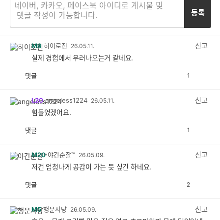
등록
신고
M6
히이로진
26.05.11.
실제 경험에서 우러나오는거 같네요.
댓글
1
공
비
감
공
감
신고
L20
angeless1224
26.05.11.
힘들었겠어요.
댓글
1
공
비
감
공
감
신고
M20
야간순찰™
26.05.09.
저건 엄청나게 공감이 가는 듯 싶긴 하네요.
댓글
2
공
비
감
공
감
신고
M5
행운사냥
26.05.09.