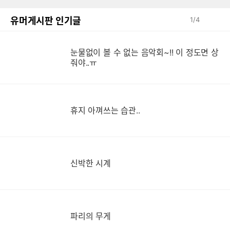
유머게시판 인기글
1
/
4
눈물없이 볼 수 없는 음악회~!! 이 정도면 상
눈
줘야..ㅠ
휴지 아껴쓰는 습관..
신박한 시계
파리의 무게