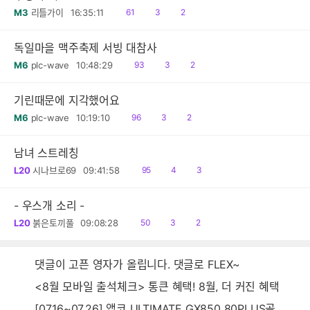
읽
공
댓
M3
리틀가이
16:35:11
61
3
2
음
감
글
독일마을 맥주축제 서빙 대참사
읽
공
댓
M6
plc-wave
10:48:29
93
3
2
음
감
글
기린때문에 지각했어요
읽
공
댓
M6
plc-wave
10:19:10
96
3
2
음
감
글
남녀 스트레칭
읽
공
댓
L20
시나브로69
09:41:58
95
4
3
음
감
글
- 우스개 소리 -
읽
공
댓
L20
붉은토끼풀
09:08:28
50
3
2
음
감
글
댓글이 고픈 영자가 올립니다. 댓글로 FLEX~
<8월 모바일 출석체크> 통큰 혜택! 8월, 더 커진 혜택
[07.16~07.26] 앱코 ULTIMATE GX850 80PLUS골드 풀모듈러 ATX3.0 블랙