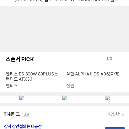
스폰서 PICK
1
/
3
엔티스 ES 800W 80PLUS스
잘만 ALPHA II DS A36(블랙)
탠다드 ATX3.1
엔티스
잘만
파워링크
가입신청
광고
강사 강연섭외는 더공감