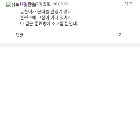
감
신고
L12
전투요정雪風
26.05.09.
글쓴이가 군대를 안댕겨 왔네.
훈련소에 고참이 어디 있어?
다 같은 훈련병에 조교들 뿐인데.
댓글
2
공
비
감
공
감