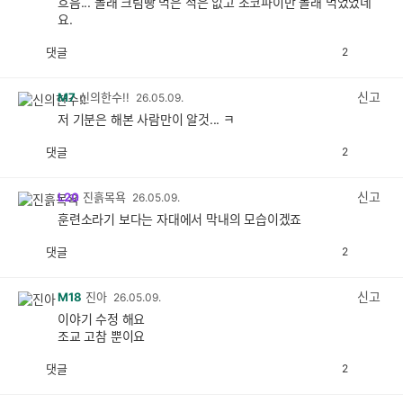
흐음... 몰래 크림빵 먹은 적은 없고 초코파이만 몰래 먹었었네
요.
댓글
2
공
비
감
공
감
신고
M7
신의한수!!
26.05.09.
저 기분은 해본 사람만이 알것... ㅋ
댓글
2
공
비
감
공
감
신고
L20
진흙목욕
26.05.09.
훈련소라기 보다는 자대에서 막내의 모습이겠죠
댓글
2
공
비
감
공
감
신고
M18
진아
26.05.09.
이야기 수정 해요
조교 고참 뿐이요
댓글
2
공
비
감
공