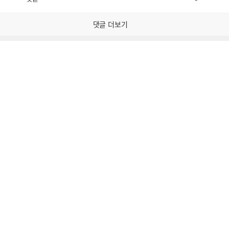
공
비
감
공
감
댓글 더보기