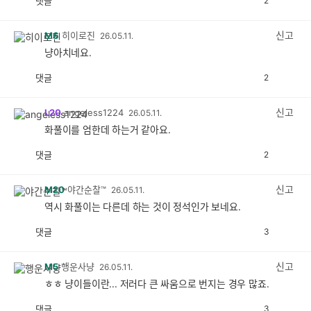
댓글
2
공
비
감
공
감
신고
M6
히이로진
26.05.11.
냥아치네요.
댓글
2
공
비
감
공
감
신고
L20
angeless1224
26.05.11.
화풀이를 엄한데 하는거 같아요.
댓글
2
공
비
감
공
감
신고
M20
야간순찰™
26.05.11.
역시 화풀이는 다른데 하는 것이 정석인가 보네요.
댓글
3
공
비
감
공
감
신고
M5
행운사냥
26.05.11.
ㅎㅎ 냥이들이란... 저러다 큰 싸움으로 번지는 경우 많죠.
댓글
3