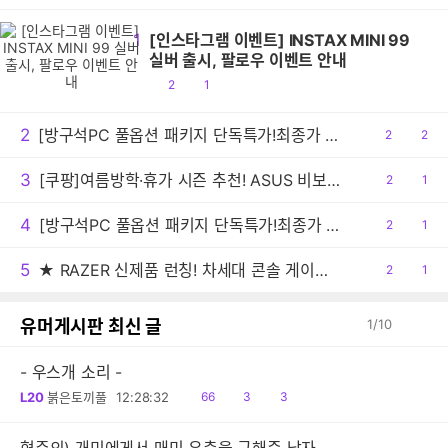
1
[인스타그램 이벤트] INSTAX MINI 99
실버 출시, 팔로우 이벤트 안내
공
댓
2
1
감
글
2
[방구석PC 풀옵션 패키지 단독특가!최종가 1만2천!] 모바 전동칫솔 MOVA Fresh Pro 실버 무선 터치 IPX7 방수 10단계 진동 음파 전동칫솔
공
2
댓
2
감
글
3
[쿠팡]여름방학·휴가 시즌 추천! ASUS 비보북 16 특가
공
2
댓
1
감
글
4
[방구석PC 풀옵션 패키지 단독특가!최종가 1만2천!] 모바 전동칫솔 MOVA Fresh Pro 실버 무선 터치 IPX7 방수 10단계 진동 음파 전동칫솔
공
2
댓
1
감
글
5
★ RAZER 신제품 런칭! 차세대 콘솔 게이밍 이어버드 '해머헤드 V3 X 하이퍼스피드' PS5 및 XBOX 에디션 출시!
공
2
댓
1
감
글
유머게시판 최신 글
1
/
10
- 우스개 소리 -
읽
공
댓
L20
붉은토끼풀
12:28:32
66
3
3
음
감
글