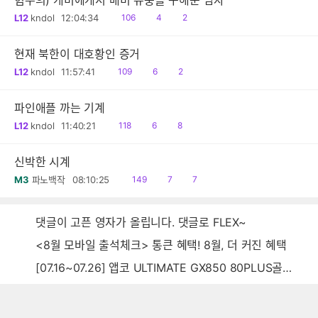
혐주의) 개미에게서 매미 유충을 구해준 남자
읽
공
댓
L12
kndol
12:04:34
106
4
2
음
감
글
현재 북한이 대호황인 증거
읽
공
댓
L12
kndol
11:57:41
109
6
2
음
감
글
파인애플 까는 기계
읽
공
댓
L12
kndol
11:40:21
118
6
8
음
감
글
신박한 시계
읽
공
댓
M3
파노백작
08:10:25
149
7
7
음
감
글
댓글이 고픈 영자가 올립니다. 댓글로 FLEX~
<8월 모바일 출석체크> 통큰 혜택! 8월, 더 커진 혜택
[07.16~07.26] 앱코 ULTIMATE GX850 80PLUS골드 풀모듈러 ATX3.0 블랙