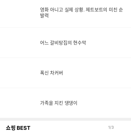
영
영화 아니고 실제 상황. 제트보트의 미친 순
발력
어느 갈비탕집의 현수막
폭신 차커버
가족을 지킨 댕댕이
쇼핑 BEST
1
/
3