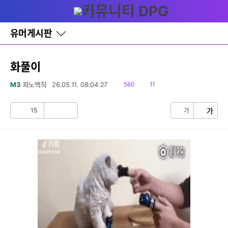
다
글쓰기
메뉴
나
와
홈
유머게시판
바
로
가
기
화풀이
레
이
읽
댓
M3
파노백작
26.05.11. 08:04:27
560
11
어
음
글
창
토
15
가
가
공
비
글
감
공
감