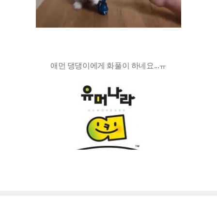
애먼 댕댕이에게 화풀이 하네요...ㅠ