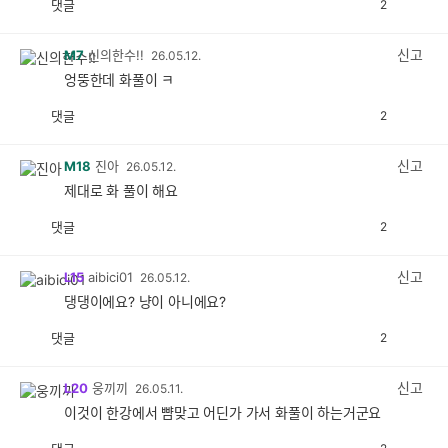
댓글
2
공
비
감
공
감
신고
M7
신의한수!!
26.05.12.
엉뚱한데 화풀이 ㅋ
댓글
2
공
비
감
공
감
신고
M18
진아
26.05.12.
제대로 화 풀이 해요
댓글
2
공
비
감
공
감
신고
L15
aibici01
26.05.12.
댕댕이에요? 냥이 아니에요?
댓글
2
공
비
감
공
감
신고
L20
웅끼끼
26.05.11.
이것이 한강에서 뺨맞고 어딘가 가서 화풀이 하는거군요