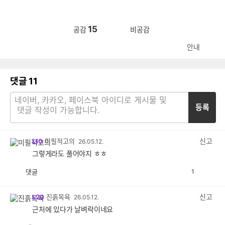
15
공감
비공감
안내
댓글
11
등록
신고
L10
미필적고의
26.05.12.
그렇게라도 풀어야지 ㅎㅎ
댓글
1
공
비
감
공
감
신고
L20
진흙목욕
26.05.12.
근처에 있다가 날벼락이네요