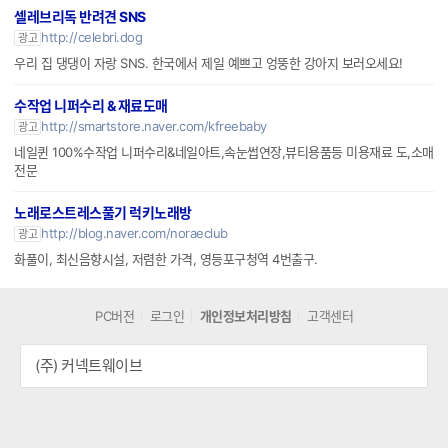
심플하지만 감각적인 반려동물 라이프스타일, SEOUL PET
셀레브리독 반려견 SNS
http://celebri.dog
광고
우리 집 댕댕이 자랑 SNS. 한국에서 제일 예쁘고 엉뚱한 강아지 보러오세요!
수작업 니퍼수리 & 재료도매
http://smartstore.naver.com/kfreebaby
광고
네일퀸 100%수작업 니퍼수리&네일아트,속눈썹연장,뷰티용품등 미용재료 도,소매
전문
노래로스트레스풀기 럭키노래방
http://blog.naver.com/noraeclub
광고
화풀이, 최신음향시설, 저렴한 가격, 영등포구청역 4번출구.
PC버전
로그인
개인정보처리방침
고객센터
(주) 커넥트웨이브