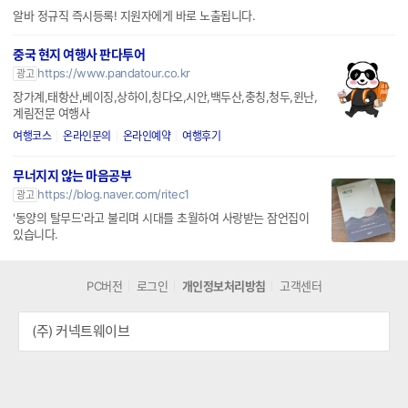
알바 정규직 즉시등록! 지원자에게 바로 노출됩니다.
중국 현지 여행사 판다투어
https://www.pandatour.co.kr
광고
장가계,태항산,베이징,상하이,칭다오,시안,백두산,충칭,청두,윈난,
계림전문 여행사
여행코스
온라인문의
온라인예약
여행후기
무너지지 않는 마음공부
https://blog.naver.com/ritec1
광고
'동양의 탈무드'라고 불리며 시대를 초월하여 사랑받는 잠언집이
있습니다.
PC버전
로그인
개인정보처리방침
고객센터
(주) 커넥트웨이브