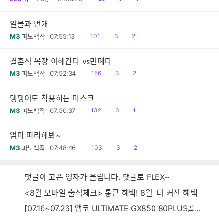
음
감
글
일몰과 번개
읽
공
댓
M3
파노백작
07:55:13
101
3
2
음
감
글
결혼식 복장 이해간다 vs민폐다
읽
공
댓
M3
파노백작
07:52:34
156
3
2
음
감
글
댕댕이도 착용하는 마스크
읽
공
댓
M3
파노백작
07:50:37
132
3
1
음
감
글
엄마 따라해봐~
읽
공
댓
M3
파노백작
07:48:46
103
3
2
음
감
글
댓글이 고픈 영자가 올립니다. 댓글로 FLEX~
<8월 모바일 출석체크> 통큰 혜택! 8월, 더 커진 혜택
[07.16~07.26] 앱코 ULTIMATE GX850 80PLUS골드 풀모듈러 ATX3.0 블랙