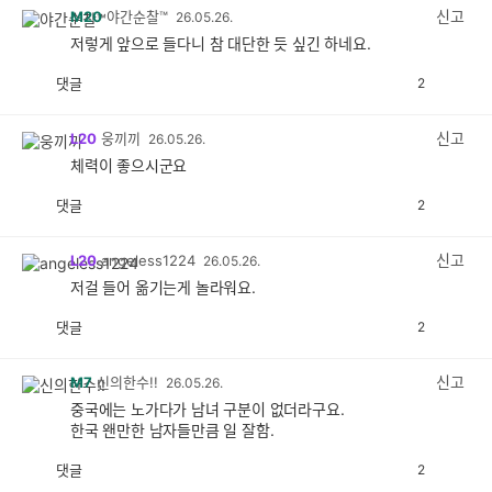
감
신고
M20
야간순찰™
26.05.26.
저렇게 앞으로 들다니 참 대단한 듯 싶긴 하네요.
댓글
2
공
비
감
공
감
신고
L20
웅끼끼
26.05.26.
체력이 좋으시군요
댓글
2
공
비
감
공
감
신고
L20
angeless1224
26.05.26.
저걸 들어 옮기는게 놀라워요.
댓글
2
공
비
감
공
감
신고
M7
신의한수!!
26.05.26.
중국에는 노가다가 남녀 구분이 없더라구요.
한국 왠만한 남자들만큼 일 잘함.
댓글
2
공
비