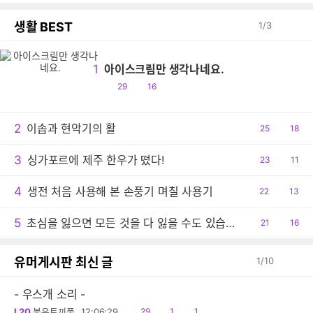
생활 BEST
1
/
3
1
아이스크림만 생각나네요.
공
댓
29
16
감
글
2
이솝과 현악기의 활
공
25
댓
18
감
글
3
싱가포르에 제주 한우가 떴다!
공
23
댓
11
감
글
4
생전 처음 사용해 본 손풍기 며칠 사용기
공
22
댓
13
감
글
5
초심을 잃으면 모든 것을 다 잃을 수도 있습니다
공
21
댓
16
감
글
유머게시판 최신 글
1
/
10
- 우스개 소리 -
읽
공
댓
L20
붉은토끼풀
12:06:29
29
1
1