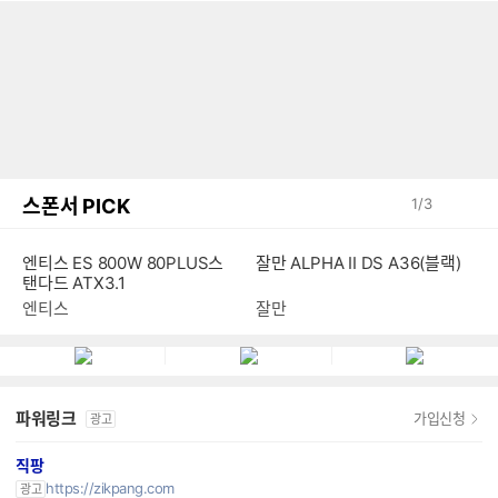
스폰서 PICK
1
/
3
엔티스 ES 800W 80PLUS스
잘만 ALPHA II DS A36(블랙)
탠다드 ATX3.1
엔티스
잘만
파워링크
가입신청
광고
직팡
https://zikpang.com
광고