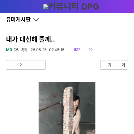
다
글쓰기
메뉴
나
와
홈
유머게시판
바
로
가
기
내가 대신해 줄께..
레
이
읽
댓
M3
파노백작
26.05.26. 07:46:16
627
10
어
음
글
창
토
12
가
가
공
비
글
감
공
감