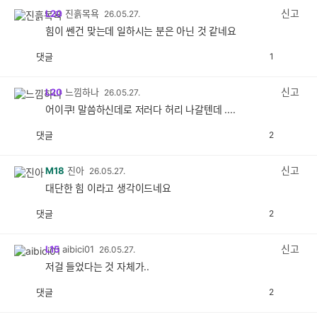
감
신고
L20
진흙목욕
26.05.27.
힘이 쎈건 맞는데 일하시는 분은 아닌 것 같네요
댓글
1
공
비
감
공
감
신고
L20
느낌하나
26.05.27.
어이쿠! 말씀하신데로 저러다 허리 나갈텐데 ....
댓글
2
공
비
감
공
감
신고
M18
진아
26.05.27.
대단한 힘 이라고 생각이드네요
댓글
2
공
비
감
공
감
신고
L15
aibici01
26.05.27.
저걸 들었다는 것 자체가..
댓글
2
공
비
감
공