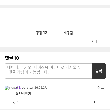
12
공감
비공감
안내
댓글
10
등록
신고
L12
Loretta
26.05.27.
짭브릭인가
댓글
1
공
비
감
공