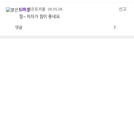
감
공
감
신고
L20
붉은토끼풀
26.05.26.
헐~ 처자가 힘이 좋네요.
댓글
2
공
비
감
공
감