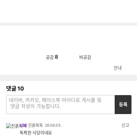
8
공감
비공감
안내
댓글
10
등록
신고
L20
진흙목욕
26.06.03.
독특한 식당이네요