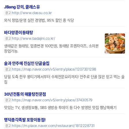
JBang 강의, 클래스유
http://www.classu.co.kr
광고
외식 창업/운영 실전 경영법, 95% 할인 중 식당
바다양푼이동태탕
http://www.badajini.co.kr/
광고
생태같은 동태탕, 업종변경 100만원, 동태탕 프렌차이즈, 소자본
창업가능.
술과 안주에 진심인 단골술집
https://map.naver.com/v5/entry/place/1207301298
광고
당일 도축 한우 뭉티기에서부터 수제전문요리까지! 안주로 단골 많은 믿고 먹는 술
집
30년전통의 해물탕전문점
https://map.naver.com/v5/entry/place/37430579
광고
맛있는 TV, 생생정보통, SBS 생방송 투데이 등 다수 방영된 맛집 향남뚝배기
명덕총각족발 포항이동점!
https://m.place.naver.com/restaurant/1812228731
광고