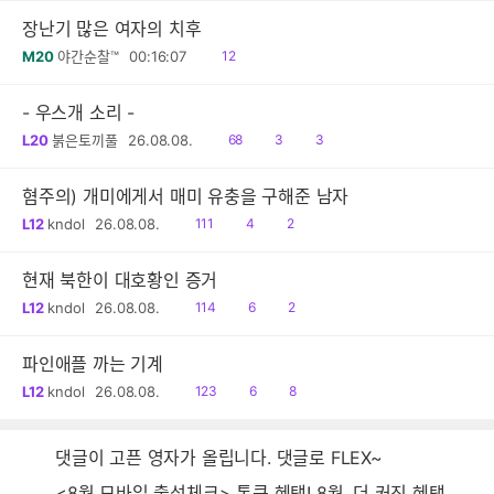
장난기 많은 여자의 치후
읽
M20
야간순찰™
00:16:07
12
음
- 우스개 소리 -
읽
공
댓
L20
붉은토끼풀
26.08.08.
68
3
3
음
감
글
혐주의) 개미에게서 매미 유충을 구해준 남자
읽
공
댓
L12
kndol
26.08.08.
111
4
2
음
감
글
현재 북한이 대호황인 증거
읽
공
댓
L12
kndol
26.08.08.
114
6
2
음
감
글
파인애플 까는 기계
읽
공
댓
L12
kndol
26.08.08.
123
6
8
음
감
글
댓글이 고픈 영자가 올립니다. 댓글로 FLEX~
<8월 모바일 출석체크> 통큰 혜택! 8월, 더 커진 혜택