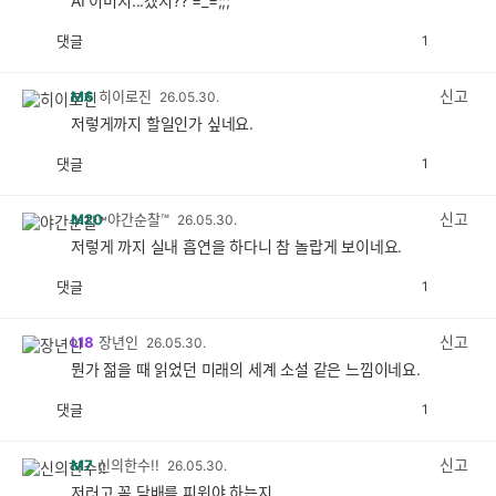
AI 이미지...겠지?? =_=;;;
댓글
1
공
비
감
공
감
신고
M6
히이로진
26.05.30.
저렇게까지 할일인가 싶네요.
댓글
1
공
비
감
공
감
신고
M20
야간순찰™
26.05.30.
저렇게 까지 실내 흡연을 하다니 참 놀랍게 보이네요.
댓글
1
공
비
감
공
감
신고
L18
장년인
26.05.30.
뭔가 젊을 때 읽었던 미래의 세계 소설 같은 느낌이네요.
댓글
1
공
비
감
공
감
신고
M7
신의한수!!
26.05.30.
저러고 꼭 담배를 피워야 하는지...