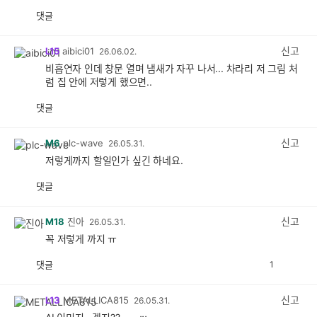
댓글
공
비
감
공
감
신고
L15
aibici01
26.06.02.
비흡연자 인데 창문 열며 냄새가 자꾸 나서... 차라리 저 그림 처
럼 집 안에 저렇게 했으면..
댓글
공
비
감
공
감
신고
M6
plc-wave
26.05.31.
저렇게까지 할일인가 싶긴 하네요.
댓글
공
비
감
공
감
신고
M18
진아
26.05.31.
꼭 저렇게 까지 ㅠ
댓글
1
공
비
감
공
감
신고
L13
METALLICA815
26.05.31.