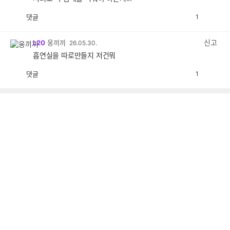
댓글
1
공
비
감
공
감
신고
L20
웅끼끼
26.05.30.
흡연실을 따로만들지 저건뭐
댓글
1
공
비
감
공
감