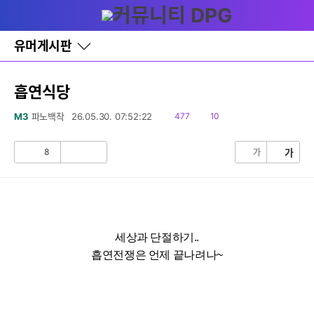
다
글쓰기
메뉴
나
와
홈
유머게시판
바
로
가
기
흡연식당
레
이
읽
댓
M3
파노백작
26.05.30. 07:52:22
477
10
어
음
글
창
토
8
가
가
공
비
글
감
공
감
세상과 단절하기..
흡연전쟁은 언제 끝나려나~