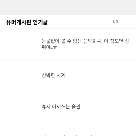
유머게시판 인기글
1
/
3
눈물없이 볼 수 없는 음악회~!! 이 정도면 상
눈
줘야..ㅠ
신박한 시계
휴지 아껴쓰는 습관..