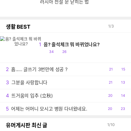
러시아 전절 문 닫히는 법
생활 BEST
1
/
3
1
음? 출석체크 뭐 바뀌었나요?
공
댓
34
26
감
글
2
흠...... 글쓰기 3번만에 성공 ?
공
21
댓
15
감
글
3
그분을 사랑합니다
공
21
댓
13
감
글
4
뜨거움의 입추 (立秋)
공
20
댓
14
감
글
5
어제는 어머니 모시고 병원 다녀왔네요.
공
20
댓
23
감
글
유머게시판 최신 글
1
/
10