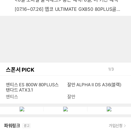
[07.16~07.26] 앱코 ULTIMATE GX850 80PLUS골드 풀모듈러 ATX3.0 블랙
스폰서 PICK
1
/
3
엔티스 ES 800W 80PLUS스
잘만 ALPHA II DS A36(블랙)
탠다드 ATX3.1
엔티스
잘만
파워링크
가입신청
광고