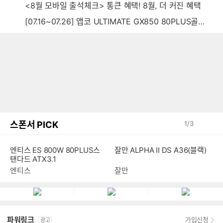
<8월 모바일 출석체크> 통큰 혜택! 8월, 더 커진 혜택
[07.16~07.26] 앱코 ULTIMATE GX850 80PLUS골드 풀모듈러 ATX3.0 블랙
스폰서 PICK
1
/
3
엔티스 ES 800W 80PLUS스
잘만 ALPHA II DS A36(블랙)
탠다드 ATX3.1
엔티스
잘만
파워링크
가입신청
광고