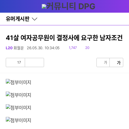
다
글쓰기
메뉴
나
와
홈
유머게시판
바
로
가
기
41살 여자공무원이 결정사에 요구한 남자조건
레
이
읽
댓
L20
화월운
26.05.30. 10:34:05
1,747
20
어
음
글
창
토
17
가
가
공
비
글
감
공
감