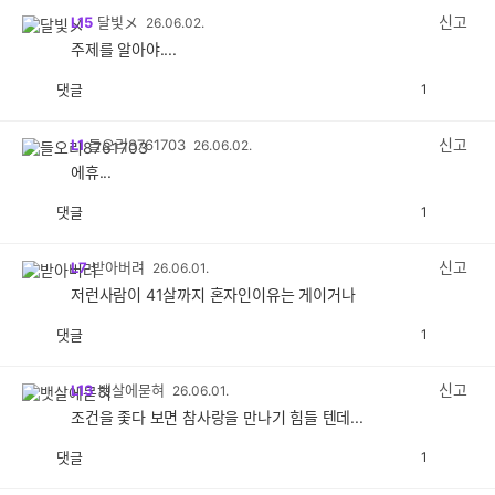
감
신고
L15
달빛メ
26.06.02.
주제를 알아야....
댓글
1
공
비
감
공
감
신고
L1
들오리8761703
26.06.02.
에휴...
댓글
1
공
비
감
공
감
신고
L7
받아버려
26.06.01.
저런사람이 41살까지 혼자인이유는 게이거나
댓글
1
공
비
감
공
감
신고
L13
뱃살에묻혀
26.06.01.
조건을 좇다 보면 참사랑을 만나기 힘들 텐데...
댓글
1
공
비
감
공