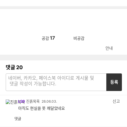
17
공감
비공감
안내
댓글
20
등록
신고
L20
진흙목욕
26.06.03.
아직도 현실을 못 깨달았네요
댓글
공
비
감
공