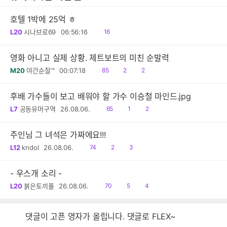
호텔 1박에 25억 ㅎ
읽
L20
시나브로69
06:56:16
16
음
영화 아니고 실제 상황. 제트보트의 미친 순발력
읽
공
댓
M20
야간순찰™
00:07:18
85
2
2
음
감
글
후배 가수들이 보고 배워야 할 가수 이승철 마인드.jpg
읽
공
댓
L7
공동유머구역
26.08.06.
65
1
2
음
감
글
주인님 그 녀석은 가짜에요!!!
읽
공
댓
L12
kndol
26.08.06.
74
2
3
음
감
글
- 우스개 소리 -
읽
공
댓
L20
붉은토끼풀
26.08.06.
70
5
4
음
감
글
댓글이 고픈 영자가 올립니다. 댓글로 FLEX~