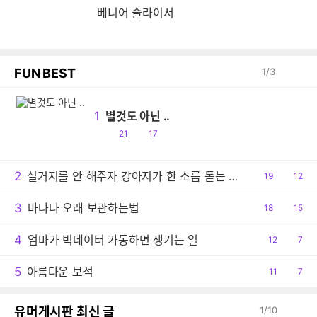
베니어 슬라이서
FUN BEST
1
/
3
1
별것도 아닌 ..
공
댓
21
17
감
글
2
설거지를 안 해주자 강아지가 한 소름 돋는 행동
공
19
댓
12
감
글
3
바나나 오래 보관하는법
공
18
댓
15
감
글
4
엄마가 빅데이터 가동하면 생기는 일
공
12
댓
7
감
글
5
아름다운 보석
공
11
댓
7
감
글
유머게시판 최신 글
1
/
10