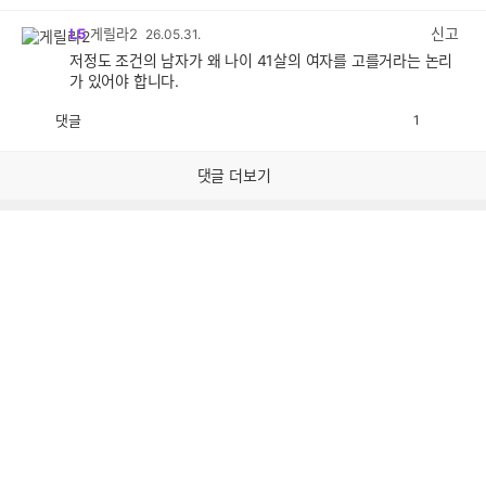
감
공
감
신고
L5
게릴라2
26.05.31.
저정도 조건의 남자가 왜 나이 41살의 여자를 고를거라는 논리
가 있어야 합니다.
댓글
1
공
비
감
공
감
댓글 더보기