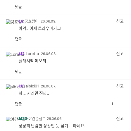
댓글
공
비
감
공
감
신고
L6
꿈호랑이
26.06.09.
아악...어제 트라우마가...!
댓글
공
비
감
공
감
신고
L12
Loretta
26.06.08.
플래시백 메모리..
댓글
공
비
감
공
감
신고
L15
aibici01
26.06.07.
하... 저러면 진짜..
댓글
1
공
비
감
공
감
신고
M20
야간순찰™
26.06.06.
상당히 난감한 상황인 듯 싶기도 하네요.