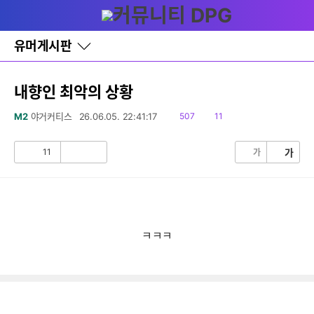
다
글쓰기
메뉴
나
와
홈
유머게시판
바
로
가
기
내향인 최악의 상황
레
이
읽
댓
M2
야거커티스
26.06.05. 22:41:17
507
11
어
음
글
창
토
11
가
가
공
비
글
감
공
감
ㅋㅋㅋ