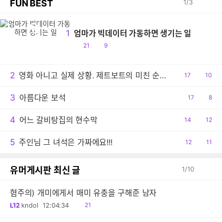
FUN BEST
1
/
3
엄
1
엄마가 빅데이터 가동하면 생기는 일
공
댓
21
9
감
글
2
영화 아니고 실제 상황. 제트보트의 미친 순발력
공
17
댓
10
감
글
3
아름다운 보석
공
17
댓
8
감
글
4
어느 갈비탕집의 현수막
공
14
댓
12
감
글
5
주인님 그 녀석은 가짜에요!!!
공
12
댓
11
감
글
유머게시판 최신 글
1
/
10
혐주의) 개미에게서 매미 유충을 구해준 남자
읽
L12
kndol
12:04:34
21
음