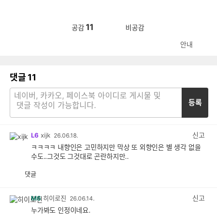
11
공감
비공감
안내
댓글
11
등록
신고
L6
xijk
26.06.18.
ㅋㅋㅋㅋ 내향인은 고민하지만 막상 또 외향인은 별 생각 없을
수도..그것도 그것대로 곤란하지만..
댓글
공
비
감
공
감
신고
M6
히이로진
26.06.14.
누가봐도 인정이네요.