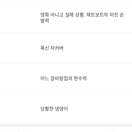
영
영화 아니고 실제 상황. 제트보트의 미친 순
발력
폭신 차커버
어느 갈비탕집의 현수막
당황한 댕댕이