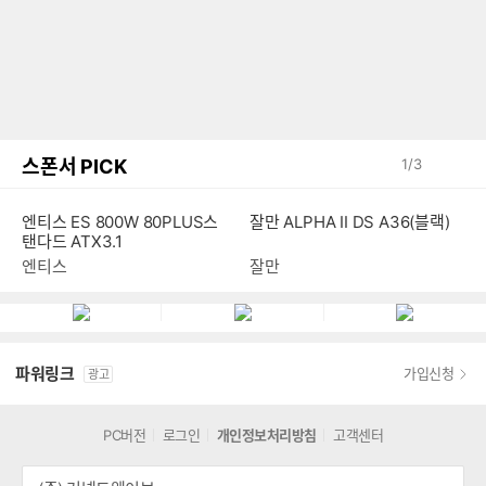
스폰서 PICK
1
/
3
잘만 ALPHA II DS A36(블랙)
엔티스 ES 800W 80PLUS스
탠다드 ATX3.1
잘만
엔티스
파워링크
가입신청
광고
PC버전
로그인
개인정보처리방침
고객센터