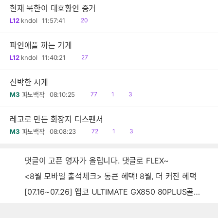
현재 북한이 대호황인 증거
읽
L12
kndol
11:57:41
20
음
파인애플 까는 기계
읽
L12
kndol
11:40:21
27
음
신박한 시계
읽
공
댓
M3
파노백작
08:10:25
77
1
3
음
감
글
레고로 만든 화장지 디스펜서
읽
공
댓
M3
파노백작
08:08:23
72
1
3
음
감
글
댓글이 고픈 영자가 올립니다. 댓글로 FLEX~
<8월 모바일 출석체크> 통큰 혜택! 8월, 더 커진 혜택
[07.16~07.26] 앱코 ULTIMATE GX850 80PLUS골드 풀모듈러 ATX3.0 블랙