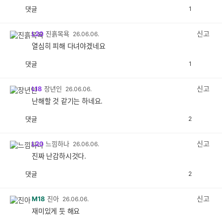
댓글
1
공
비
감
공
감
신고
L20
진흙목욕
26.06.06.
열심히 피해 다녀야겠네요
댓글
1
공
비
감
공
감
신고
L18
장년인
26.06.06.
난해할 것 같기는 하네요.
댓글
2
공
비
감
공
감
신고
L20
느낌하나
26.06.06.
진짜 난감하시것다.
댓글
2
공
비
감
공
감
신고
M18
진아
26.06.06.
재미있게 둣 해요