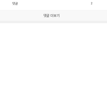
댓글
2
공
비
감
공
감
댓글 더보기