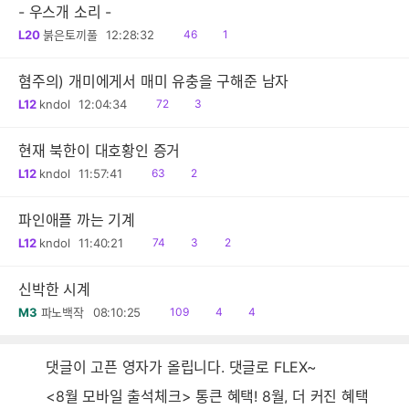
- 우스개 소리 -
읽
공
L20
붉은토끼풀
12:28:32
46
1
음
감
혐주의) 개미에게서 매미 유충을 구해준 남자
읽
공
L12
kndol
12:04:34
72
3
음
감
현재 북한이 대호황인 증거
읽
공
L12
kndol
11:57:41
63
2
음
감
파인애플 까는 기계
읽
공
댓
L12
kndol
11:40:21
74
3
2
음
감
글
신박한 시계
읽
공
댓
M3
파노백작
08:10:25
109
4
4
음
감
글
댓글이 고픈 영자가 올립니다. 댓글로 FLEX~
<8월 모바일 출석체크> 통큰 혜택! 8월, 더 커진 혜택