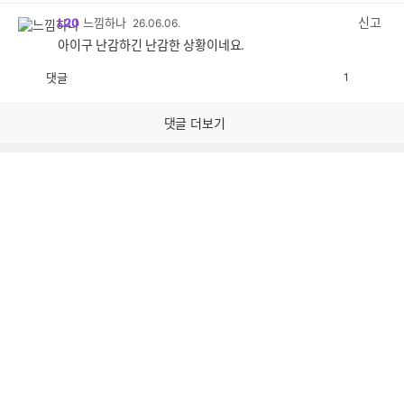
감
신고
L20
느낌하나
26.06.06.
아이구 난감하긴 난감한 상황이네요.
댓글
1
공
비
감
공
감
댓글 더보기