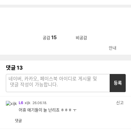
15
공감
비공감
안내
댓글
13
등록
신고
L6
xijk
26.06.18.
어휴 애기들이 늘 난리죠 ㅎㅎㅎ ㅜ
댓글
공
비
감
공