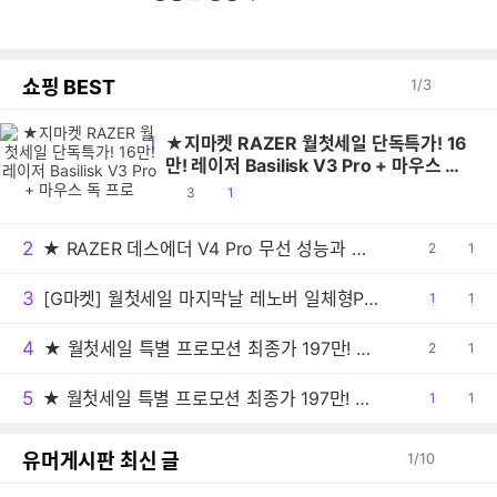
쇼핑 BEST
1
/
3
1
★지마켓 RAZER 월첫세일 단독특가! 16
만! 레이저 Basilisk V3 Pro + 마우스 독
프로
공
댓
3
1
감
글
2
★ RAZER 데스에더 V4 Pro 무선 성능과 초정밀 센서로 경쟁력 강화시킨 e스포츠 게이밍 마우스!!
공
2
댓
1
감
글
3
[G마켓] 월첫세일 마지막날 레노버 일체형PC 아이디어센터 27AKP10 F0JE000SKR 최종 99만원대!
공
1
댓
1
감
글
4
★ 월첫세일 특별 프로모션 최종가 197만! ★ASUS TUF A18 RTX5070 FA808UP-S8017 18인치 대화면 게이밍노트북
공
2
댓
1
감
글
5
★ 월첫세일 특별 프로모션 최종가 197만! ★ASUS TUF A18 RTX5070 FA808UP-S8017 18인치 대화면 게이밍노트북
공
1
댓
1
감
글
유머게시판 최신 글
1
/
10