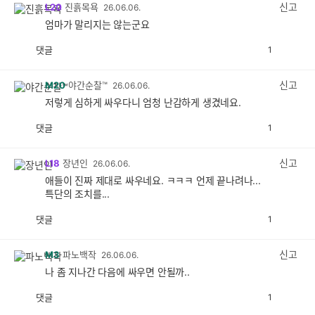
감
신고
L20
진흙목욕
26.06.06.
엄마가 말리지는 않는군요
댓글
1
공
비
감
공
감
신고
M20
야간순찰™
26.06.06.
저렇게 심하게 싸우다니 엄청 난감하게 생겼네요.
댓글
1
공
비
감
공
감
신고
L18
장년인
26.06.06.
애들이 진짜 제대로 싸우네요. ㅋㅋㅋ 언제 끝나려나...
특단의 조치를...
댓글
1
공
비
감
공
감
신고
M3
파노백작
26.06.06.
나 좀 지나간 다음에 싸우면 안될까..
댓글
1
공
비
감
공