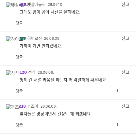
감
신고
L13
뱃살에묻혀
26.06.10.
그래도 엄마 곰이 처신을 잘하네요.
댓글
공
비
감
공
감
신고
M6
히이로진
26.06.09.
가까이 가면 안되겠네요.
댓글
공
비
감
공
감
신고
L20
성식
26.06.06.
형제 간 서열 싸움을 하는지 꽤 격렬하게 싸우네요.
댓글
1
공
비
감
공
감
신고
L18
까즈아
26.06.06.
앞차들은 명당이면서 긴장도 꽤 되겠네요
댓글
1
공
비
감
공