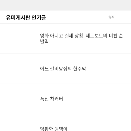
유머게시판 인기글
1
/
4
영
영화 아니고 실제 상황. 제트보트의 미친 순
발력
어느 갈비탕집의 현수막
폭신 차커버
당황한 댕댕이