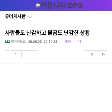
다
글쓰기
메뉴
나
와
홈
유머게시판
바
로
가
기
사람들도 난감하고 불곰도 난감한 상황
레
이
읽
댓
M2
야거커티스
26.06.05. 22:50:28
634
13
어
음
글
창
토
15
가
가
공
비
글
감
공
감