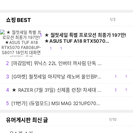
쇼핑 BEST
1
/
3
1
★ 월첫세일 특별 프로모션 최종가 197만!
★ASUS TUF A18 RTX5070
FA808UP-S8017 18인치 대화면 게이밍
공
댓
1
1
노트북
감
글
2
[마감임박] 위닉스 22L 인버터 까사림 단독 공구 오늘 자정 끝납니다
3
[G마켓] 월첫세일 마지막날 레노버 올인원PC 아이디어센터 27AKP10 F0JE000RKR 최종 91만원대!
공
1
댓
1
감
글
4
★ RAZER (7월 31일) 신제품 런칭! 차세대 Hall Effect 기술 적용한 '헌츠맨 V3 HE 마그네틱 텐키리스 8KHz, 미니 65% 8KHz' 출시
공
2
댓
1
감
글
5
[11번가] (듀얼모드) MSI MAG 321UPD700 E14 듀얼모드 게이밍 4K IPS 144 무결점 모니터 (최종:442,410원)
유머게시판 최신 글
1
/
10