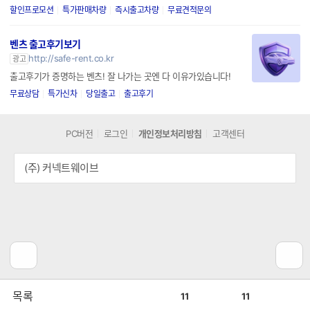
할인프로모션
특가판매차량
즉시출고차량
무료견적문의
벤츠 출고후기보기
http://safe-rent.co.kr
광고
출고후기가 증명하는 벤츠! 잘 나가는 곳엔 다 이유가있습니다!
무료상담
특가신차
당일출고
출고후기
PC버전
로그인
개인정보처리방침
고객센터
(주) 커넥트웨이브
공
비
목록
11
11
감
공