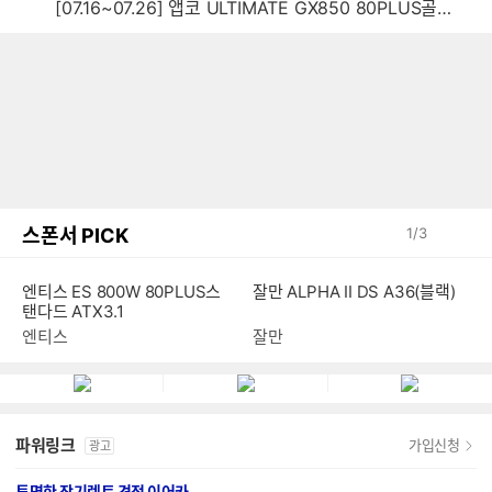
[07.16~07.26] 앱코 ULTIMATE GX850 80PLUS골드 풀모듈러 ATX3.0 블랙
스폰서 PICK
1
/
3
엔티스 ES 800W 80PLUS스
잘만 ALPHA II DS A36(블랙)
탠다드 ATX3.1
엔티스
잘만
파워링크
가입신청
광고
투명한 장기렌트 견적 이어카