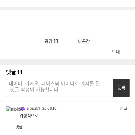
11
공감
비공감
안내
댓글
11
등록
신고
L15
aibici01
26.06.10.
위생적으로..
댓글
공
비
감
공