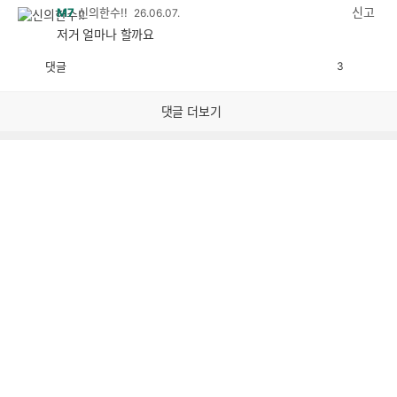
감
신고
M7
신의한수!!
26.06.07.
저거 얼마나 할까요
댓글
3
공
비
감
공
감
댓글 더보기