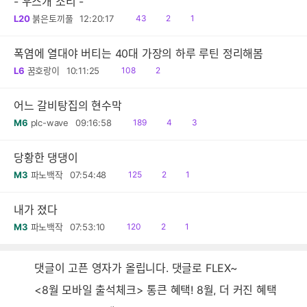
- 우스개 소리 -
읽
공
댓
L20
붉은토끼풀
12:20:17
43
2
1
음
감
글
폭염에 열대야 버티는 40대 가장의 하루 루틴 정리해봄
읽
공
L6
꿈호랑이
10:11:25
108
2
음
감
어느 갈비탕집의 현수막
읽
공
댓
M6
plc-wave
09:16:58
189
4
3
음
감
글
당황한 댕댕이
읽
공
댓
M3
파노백작
07:54:48
125
2
1
음
감
글
내가 졌다
읽
공
댓
M3
파노백작
07:53:10
120
2
1
음
감
글
댓글이 고픈 영자가 올립니다. 댓글로 FLEX~
<8월 모바일 출석체크> 통큰 혜택! 8월, 더 커진 혜택