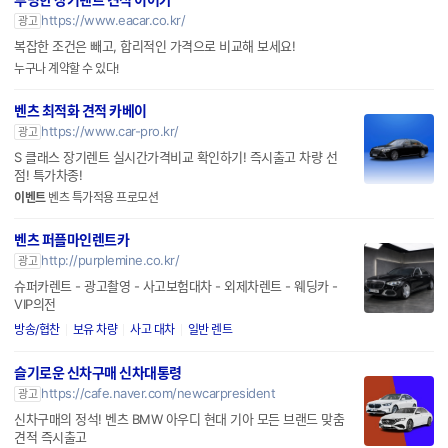
https://www.eacar.co.kr/
광고
복잡한 조건은 빼고, 합리적인 가격으로 비교해 보세요!
누구나 계약할 수 있다!
벤츠 최적화 견적 카베이
https://www.car-pro.kr/
광고
S 클래스 장기렌트 실시간가격비교 확인하기! 즉시출고 차량 선
점! 특가차종!
이벤트
벤츠 특가적용 프로모션
벤츠 퍼플마인렌트카
http://purplemine.co.kr/
광고
슈퍼카렌트 - 광고촬영 - 사고보험대차 - 외제차렌트 - 웨딩카 -
VIP의전
방송/협찬
보유 차량
사고 대차
일반 렌트
슬기로운 신차구매 신차대통령
https://cafe.naver.com/newcarpresident
광고
신차구매의 정석! 벤츠 BMW 아우디 현대 기아 모든 브랜드 맞춤
견적 즉시출고