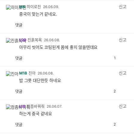
감
신고
M6
히이로진
26.06.09.
중국이 맞는거 같네요.
댓글
공
비
감
공
감
신고
L20
진흙목욕
26.06.08.
아무리 씻어도 코팅된게 몸에 좋지 않을텐데요
댓글
1
공
비
감
공
감
신고
M18
진아
26.06.08.
밥 그릇 대단한듯 하네요
댓글
2
공
비
감
공
감
신고
L18
컴좀바꿔줘
26.06.07.
하는게 중국 같네요
댓글
2
공
비
감
공