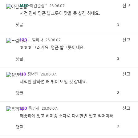
감
신고
M20
야간순찰™
26.06.07.
저건 진짜 명품 밥그릇이 맞을 듯 싶긴 하네요.
댓글
3
공
비
감
공
감
신고
L20
느낌하나
26.06.07.
ㅎㅎㅎ 그러게요. 명품 밥그릇이네요.
댓글
3
공
비
감
공
감
신고
L18
장년인
26.06.07.
세척만 잘하면 꽤 튀어 보일 것 같네요.
댓글
3
공
비
감
공
감
신고
L20
웅끼끼
26.06.07.
깨끗하게 씻고 베이킹 소다로 다시한번 씻고 먹어야해
댓글
2
공
비
감
공