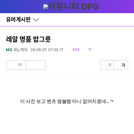
다
글쓰기
메뉴
나
와
홈
유머게시판
바
로
가
기
레알 명품 밥그릇
레
이
읽
댓
M3
파노백작
26.06.07. 07:35:17
633
11
어
음
글
창
토
11
가
가
공
비
글
감
공
감
이 사진 보고 벤츠 엠블렘 마니 없어지겠네...ㅋ