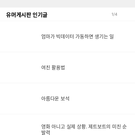
유머게시판 인기글
1
/
4
엄
엄마가 빅데이터 가동하면 생기는 일
여친 활용법
아름다운 보석
영화 아니고 실제 상황. 제트보트의 미친 순
영
발력