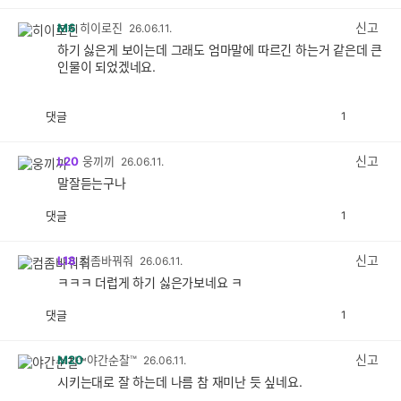
감
공
감
신고
M6
히이로진
26.06.11.
하기 싫은게 보이는데 그래도 엄마말에 따르긴 하는거 같은데 큰
인물이 되었겠네요.
댓글
1
공
비
감
공
감
신고
L20
웅끼끼
26.06.11.
말잘듣는구나
댓글
1
공
비
감
공
감
신고
L18
컴좀바꿔줘
26.06.11.
ㅋㅋㅋ 더럽게 하기 싫은가보네요 ㅋ
댓글
1
공
비
감
공
감
신고
M20
야간순찰™
26.06.11.
시키는대로 잘 하는데 나름 참 재미난 듯 싶네요.