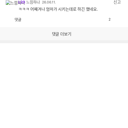
신고
L20
느낌하나
26.06.11.
ㅋㅋㅋ 어째겨나 엄마가 시키는데로 하긴 했네요.
댓글
2
공
비
감
공
감
댓글 더보기