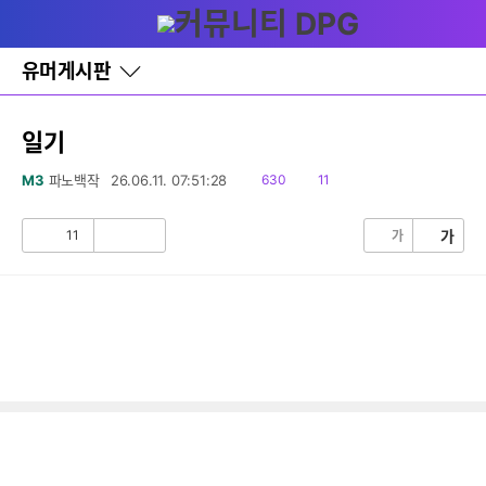
다
글쓰기
메뉴
나
와
홈
유머게시판
바
로
가
기
일기
레
이
읽
댓
M3
파노백작
26.06.11. 07:51:28
630
11
어
음
글
창
토
11
가
가
공
비
글
감
공
감