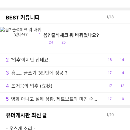
BEST 커뮤니티
1
/
18
1
음? 출석체크 뭐 바뀌었나요?
공
댓
24
25
감
글
2
‘입추’이지만 덥네요.
공
18
댓
14
감
글
3
흠...... 글쓰기 3번만에 성공 ?
공
17
댓
14
감
글
4
뜨거움의 입추 (立秋)
공
17
댓
12
감
글
5
영화 아니고 실제 상황. 제트보트의 미친 순발력
공
17
댓
10
감
글
유머게시판 최신 글
1
/
10
- 우스개 소리 -