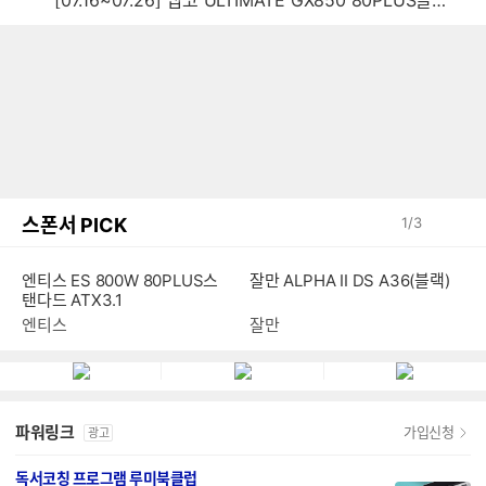
[07.16~07.26] 앱코 ULTIMATE GX850 80PLUS골드 풀모듈러 ATX3.0 블랙
스폰서 PICK
1
/
3
잘만 ALPHA II DS A36(블랙)
엔티스 ES 800W 80PLUS스
탠다드 ATX3.1
잘만
엔티스
파워링크
가입신청
광고