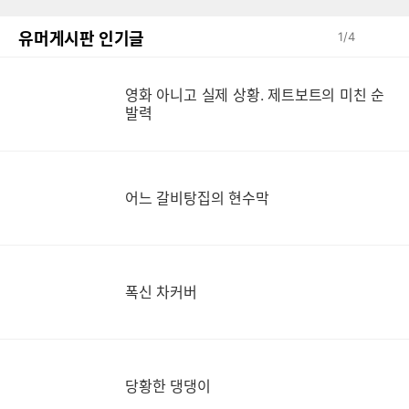
유머게시판 인기글
1
/
4
영
영화 아니고 실제 상황. 제트보트의 미친 순
발력
어느 갈비탕집의 현수막
폭신 차커버
당황한 댕댕이