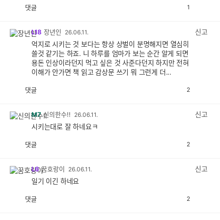
댓글
1
공
비
감
공
감
신고
L18
장년인
26.06.11.
억지로 시키는 것 보다는 항상 상벌이 분명해지면 열심히
쓸것 같기는 하죠. 니 하루를 엄마가 보는 순간 알게 되면
용돈 인상이라던지 먹고 싶은 것 사준다던지 하지만 전혀
이해가 안가면 책 읽고 감상문 쓰기 뭐 그런게 더...
댓글
2
공
비
감
공
감
신고
M7
신의한수!!
26.06.11.
시키는대로 잘 하네요ㅋ
댓글
2
공
비
감
공
감
신고
L6
꿈호랑이
26.06.11.
일기 이긴 하네요
댓글
2
공
비
감
공
감