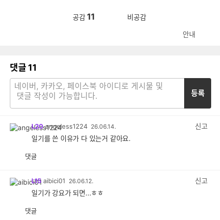
11
공감
비공감
안내
댓글
11
등록
신고
L20
angeless1224
26.06.14.
일기를 쓴 이유가 다 있는거 같아요.
댓글
공
비
감
공
감
신고
L15
aibici01
26.06.12.
일기가 강요가 되면...ㅎㅎ
댓글
공
비