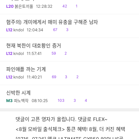
읽
공
L20
붉은토끼풀
12:28:32
42
1
음
감
혐주의) 개미에게서 매미 유충을 구해준 남자
읽
공
L12
kndol
12:04:34
67
3
음
감
현재 북한이 대호황인 증거
읽
공
L12
kndol
11:57:41
59
2
음
감
파인애플 까는 기계
읽
공
댓
L12
kndol
11:40:21
69
3
2
음
감
글
신박한 시계
읽
공
댓
M3
파노백작
08:10:25
103
3
4
음
감
글
댓글이 고픈 영자가 올립니다. 댓글로 FLEX~
<8월 모바일 출석체크> 통큰 혜택! 8월, 더 커진 혜택