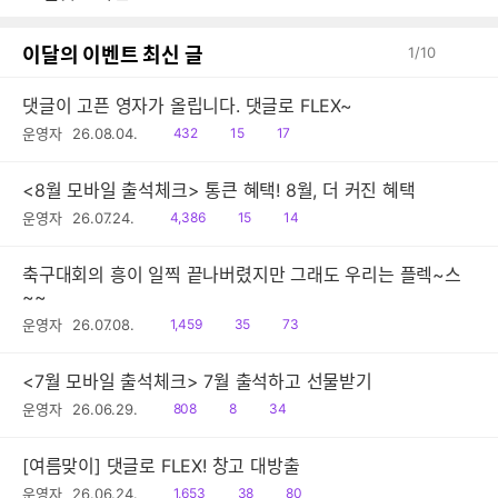
감
글
이달의 이벤트 최신 글
1
/
10
댓글이 고픈 영자가 올립니다. 댓글로 FLEX~
읽
공
댓
운영자
26.08.04.
432
15
17
음
감
글
<8월 모바일 출석체크> 통큰 혜택! 8월, 더 커진 혜택
읽
공
댓
운영자
26.07.24.
4,386
15
14
음
감
글
축구대회의 흥이 일찍 끝나버렸지만 그래도 우리는 플렉~스
~~
읽
공
댓
운영자
26.07.08.
1,459
35
73
음
감
글
<7월 모바일 출석체크> 7월 출석하고 선물받기
읽
공
댓
운영자
26.06.29.
808
8
34
음
감
글
[여름맞이] 댓글로 FLEX! 창고 대방출
읽
공
댓
운영자
26.06.24.
1,653
38
80