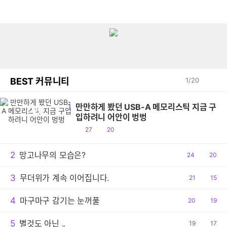
BEST 커뮤니티
1
/
20
1
만만하게 봤던 USB-A 메모리스틱 지금 구
만
입하려니 어안이 벙벙
공
댓
27
20
감
글
2
망고나무의 모습은?
공
24
댓
20
감
글
3
무더위가 계속 이어집니다.
공
21
댓
15
감
글
4
마구마구 감기는 눈꺼풀
공
20
댓
19
감
글
5
별것도 아닌 ..
공
19
댓
17