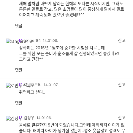
새해 말처럼 바쁘게 달리는 한해의 또다른 시작이지만, 그래도
든든한 말들로 작고, 많은 소망들이 많이 풍성하게 말에서 말로
이어지고 계속 넓혀 갔으면 좋겠네요^^
댓글
공
비
감
공
감
신고
L1
ranger84
14.01.08.
정확히는 2015년 1월초에 중요한 시험을 치르는데..
그를 위한 모든 준비가 순조롭게 잘 진행되었으면 좋겠네요!
그리고 건강^^
댓글
공
비
감
공
감
신고
L1
로빈후드티
14.01.07.
취업하고 싶다..
댓글
공
비
감
공
감
신고
L1
김정우
14.01.06.
올해로 결혼한지 5년이 되었습니다.그런데 아직까지 아이가 없
습니다. 왜이리 아이가 생기질 않는지..평소 웃음많고 성격도 무