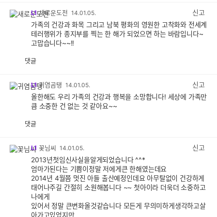
감
공
감
신고
L1
새로운도전
14.01.05.
가족의 건강과 화목 그리고 남북 평화의 영원한 고착화와 전세계
테러행위가 종지부를 찍는 한 해가 되었으면 하는 바람입니다~
고맙습니다~~!!
댓글
공
비
감
공
감
신고
L1
귀염곰탱
14.01.05.
올한해도 우리 가족의 건강과 행복을 소망합니다! 세상에 가족만
큼 소중한 건 없는 것 같아요~~
댓글
공
비
감
공
감
신고
L1
꽃님씨
14.01.05.
2013년첫임신사실을알게되었습니다 ^^*
엄마가된다는 기쁨이정말 저에게큰 한해였는데요
2014년 4월쯤 멋진 아들 출산예정인데요 아무탈없이 건강하게
태어나주길 간절히 소원해봅니다 ~~ 첫아이라 더욱더 소중하고
나에게
있어서 정말 큰변화올것같습니다 모든게 무의미하게생각하고살
아가고있었지만