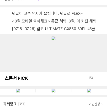
음
감
글
댓글이 고픈 영자가 올립니다. 댓글로 FLEX~
<8월 모바일 출석체크> 통큰 혜택! 8월, 더 커진 혜택
[07.16~07.26] 앱코 ULTIMATE GX850 80PLUS골드 풀모듈러 ATX3.0 블랙
스폰서 PICK
1
/
3
파워링크
가입신청
광고