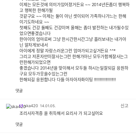
이제는 모든것에 의미가있어졌거든요 ~~ 2014년든좀더 행복하
고 행복한 한해가될
것같구요 ~~ 이제는 둘이 아닌 셋이되어 가족하나가느는 한해
이기도하네요 ~~
첫째도 건강 둘째도 건강이며 올해는 좀더 발전하는 내가될수있
었으면좋겠습니다
한아이의 엄마로써 그냥 한시간한시간그냥 흘러보내는 내가아
닌 알차게보내서
아이에게 정말 자랑스러운그런 엄마가되고싶거든요 ^^*
그리고 저혼자만이잘사는그런 한해가아닌 모두가함께잘사는그
런한해가되었으면
좋겠습니다 2014년을 맞이해서 모두들 하시는일잘되길 응원하
구요 모두가웃을수있는그런
한해되길 응원합니다 다들 아자아자화이팅 !!!!!!!!!!!!!!!!!!!
댓글
공
비
감
공
감
신고
L1
ska420
14.01.05.
조리사자격증 을 취득해서 요리사 가 되고싶어요
댓글
공
비
감
공