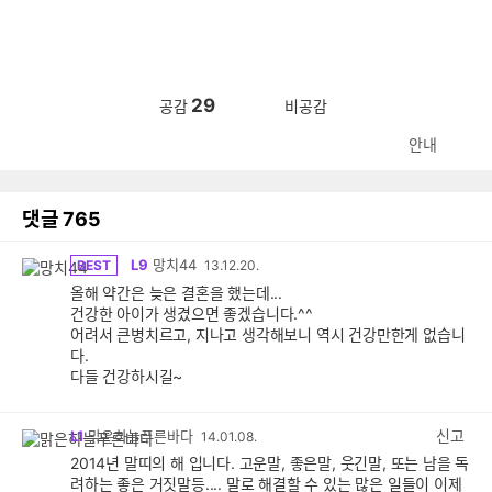
29
공감
비공감
안내
댓글
765
L9
망치44
BEST
13.12.20.
올해 약간은 늦은 결혼을 했는데...
건강한 아이가 생겼으면 좋겠습니다.^^
어려서 큰병치르고, 지나고 생각해보니 역시 건강만한게 없습니
다.
다들 건강하시길~
신고
L1
맑은하늘푸른바다
14.01.08.
2014년 말띠의 해 입니다. 고운말, 좋은말, 웃긴말, 또는 남을 독
려하는 좋은 거짓말등.... 말로 해결할 수 있는 많은 일들이 이제