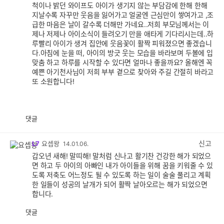
척이나 밝던 와이프도 아이가 생기지 않는 부담감에 한해 한해
지날수록 자꾸만 웃음을 잃어가고 얼굴엔 근심만이 쌓여가고 ,조
급한 마음은 날이 갈수록 더해만 가네요..저희 부모님께서는 이
제나 저제나 아이소식이 들려오기 만을 애타게 기다리시는데..하
루빨리 아이가 생겨 집안에 웃음꽃이 활짝 피워졌으면 좋겠습니
다.아침에 눈을 떠, 아이의 방긋 웃는 모습을 바라보며 두볼에 입
맞춤 하고 하루를 시작할 수 있다면 얼마나 좋을까요? 올해엔 꼭
예쁜 아기천사님이 저희 부부 곁으로 찾아와 주길 간절히 바라고
또 소원합니다!
댓글
공
비
감
공
감
신고
L7
요셉왕
14.01.06.
갑오년 새해! 말띠해! 말처럼 신나고 활기찬 건강한 해가 되었으
면 하고 두 아이의 아빠인 내가 아이들을 위해 꿈을 키워줄 수 있
도록 저축도 어느정도 될 수 있도록 하는 일이 술술 풀리고 계획
한 일들이 성공의 날개가 되어 활짝 날아오르는 해가 되었으면
합니다.
댓글
공
비