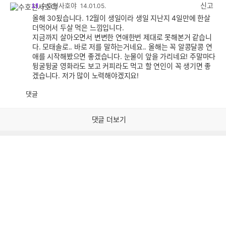
감
신고
L1
수호천사호야
14.01.05.
올해 30됬습니다. 12월이 생일이라 생일 지난지 4일만에 한살
더먹어서 두살 먹은 느낌입니다.
지금까지 살아오면서 변변한 연애한번 제대로 못해본거 같습니
다. 모태솔로.. 바로 저를 말하는거네요.. 올해는 꼭 알콩달콩 연
애를 시작해봤으면 좋겠습니다. 눈물이 앞을 가리네요! 주말마다
뒹굴뒹굴 영화라도 보고 커피라도 먹고 할 연인이 꼭 생기면 좋
겠습니다. 저가 많이 노력해야겠지요!
댓글
공
비
감
공
감
댓글 더보기