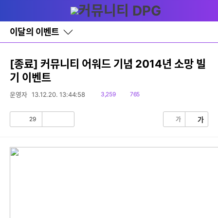
다
메뉴
나
와
홈
이달의 이벤트
바
로
가
기
[종료] 커뮤니티 어워드 기념 2014년 소망 빌
레
기 이벤트
이
어
창
읽
댓
운영자
13.12.20. 13:44:58
3,259
765
토
음
글
글
29
가
가
공
비
감
공
감