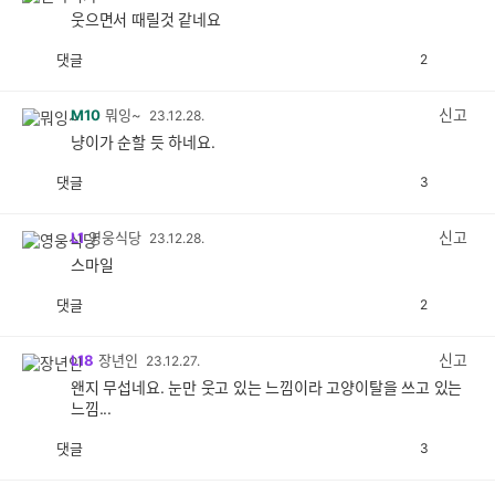
웃으면서 때릴것 같네요
댓글
2
공
비
감
공
감
신고
M10
뭐잉~
23.12.28.
냥이가 순할 듯 하네요.
댓글
3
공
비
감
공
감
신고
L1
영웅식당
23.12.28.
스마일
댓글
2
공
비
감
공
감
신고
L18
장년인
23.12.27.
왠지 무섭네요. 눈만 웃고 있는 느낌이라 고양이탈을 쓰고 있는
느낌...
댓글
3
공
비
감
공
감