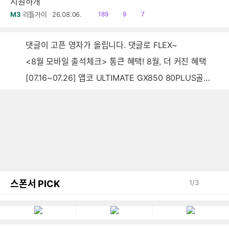
시원하개
읽
공
댓
M3
리틀가이
26.08.06.
189
9
7
음
감
글
댓글이 고픈 영자가 올립니다. 댓글로 FLEX~
<8월 모바일 출석체크> 통큰 혜택! 8월, 더 커진 혜택
[07.16~07.26] 앱코 ULTIMATE GX850 80PLUS골드 풀모듈러 ATX3.0 블랙
스폰서 PICK
1
/
3