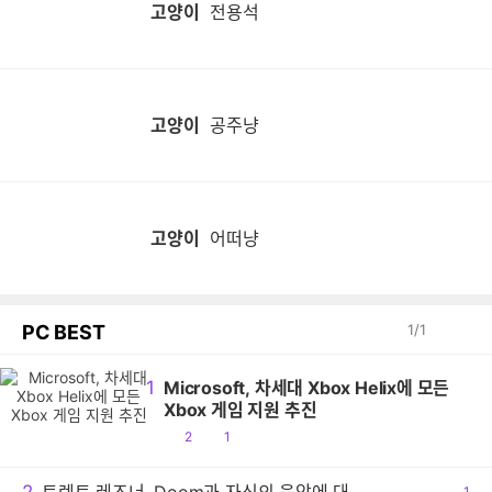
고양이
전용석
고양이
공주냥
고양이
어떠냥
PC BEST
1
/
1
1
Microsoft, 차세대 Xbox Helix에 모든
Xbox 게임 지원 추진
공
댓
2
1
감
글
공
1