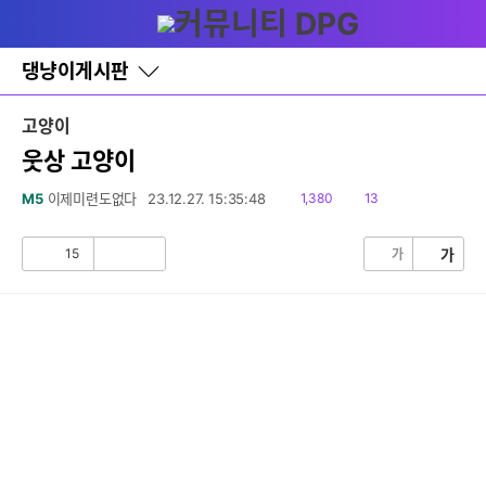
다
글쓰기
메뉴
나
와
홈
댕냥이게시판
바
로
가
고양이
기
레
웃상 고양이
이
어
읽
댓
M5
이제미련도없다
23.12.27. 15:35:48
1,380
13
창
음
글
토
글
15
가
가
공
비
감
공
감