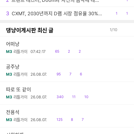
2
트렌트 레즈너, Doom과 자신의 음악에 대한 생각 밝혀
감
3
CXMT, 2030년까지 D램 시장 점유율 30% 목표
공
1
댓
1
감
글
댕냥이게시판 최신 글
1
/
10
어떠냥
읽
공
댓
M3
리틀가이
07:42:17
65
2
2
음
감
글
공주냥
읽
공
댓
M3
리틀가이
26.08.07.
95
7
6
음
감
글
따로 또 같이
읽
공
댓
M3
리틀가이
26.08.07.
340
11
10
음
감
글
전용석
읽
공
댓
M3
리틀가이
26.08.07.
125
8
7
음
감
글