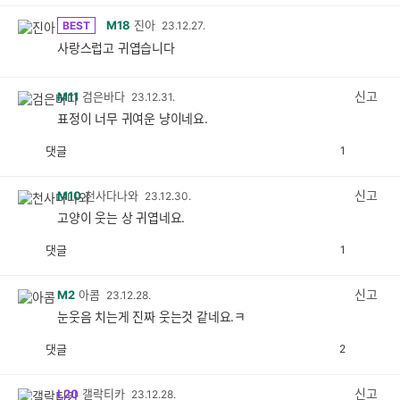
M18
진아
BEST
23.12.27.
사랑스럽고 귀엽습니다
신고
M11
검은바다
23.12.31.
표정이 너무 귀여운 냥이네요.
댓글
1
공
비
감
공
감
신고
M10
천사다나와
23.12.30.
고양이 웃는 상 귀엽네요.
댓글
1
공
비
감
공
감
신고
M2
아콤
23.12.28.
눈웃음 치는게 진짜 웃는것 같네요.ㅋ
댓글
2
공
비
감
공
감
신고
L20
갤락티카
23.12.28.