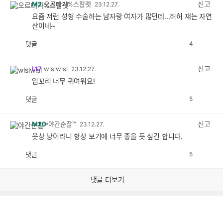
신고
M2
오르테가%스칼렛
23.12.27.
요즘 저런 성형 수술하는 남자랑 여자가 많던데...허허 쟤는 자연
산이네~
댓글
4
공
비
감
공
감
신고
L17
wlslwlsl
23.12.27.
입꼬리 너무 귀여워요!
댓글
5
공
비
감
공
감
신고
M20
야간순찰™
23.12.27.
웃상 냥이라니 항상 보기에 너무 좋을 듯 싶긴 합니다.
댓글
5
공
비
감
공
감
댓글 더보기