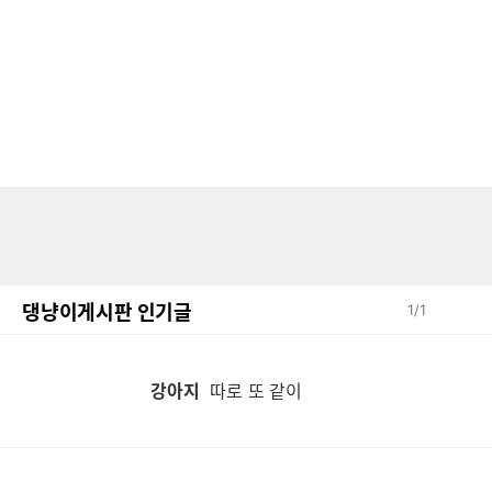
댕냥이게시판 인기글
1
/
1
강아지
따로 또 같이