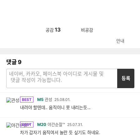
13
공감
비공감
안내
댓글
9
등록
M5
관성
BEST
25.08.01.
내려야 할텐데.. 움직이니 못 내리는듯...
M20
야간순찰™
BEST
25.07.31.
차가 갑자기 움직여서 놀란 듯 싶기도 하네요.