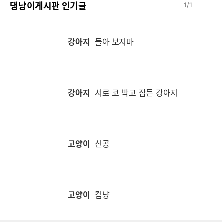
댕냥이게시판 인기글
1
/
1
강아지
돌아 보지마
강아지
서로 코 박고 잠든 강아지
고양이
신공
고양이
컵냥