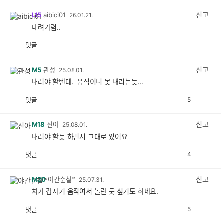
신고
L15
aibici01
26.01.21.
내려가렴..
댓글
공
비
감
공
감
신고
M5
관성
25.08.01.
내려야 할텐데.. 움직이니 못 내리는듯...
댓글
5
공
비
감
공
감
신고
M18
진아
25.08.01.
내려야 할듯 하면서 그대로 있어요
댓글
4
공
비
감
공
감
신고
M20
야간순찰™
25.07.31.
차가 갑자기 움직여서 놀란 듯 싶기도 하네요.
댓글
5
공
비