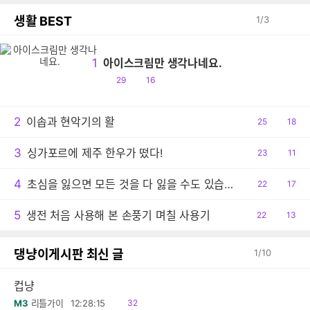
생활 BEST
1
/
3
1
아이스크림만 생각나네요.
공
댓
29
16
감
글
2
이솝과 현악기의 활
공
25
댓
18
감
글
3
싱가포르에 제주 한우가 떴다!
공
23
댓
11
감
글
4
초심을 잃으면 모든 것을 다 잃을 수도 있습니다
공
22
댓
17
감
글
5
생전 처음 사용해 본 손풍기 며칠 사용기
공
22
댓
13
감
글
댕냥이게시판 최신 글
1
/
10
컵냥
읽
M3
리틀가이
12:28:15
32