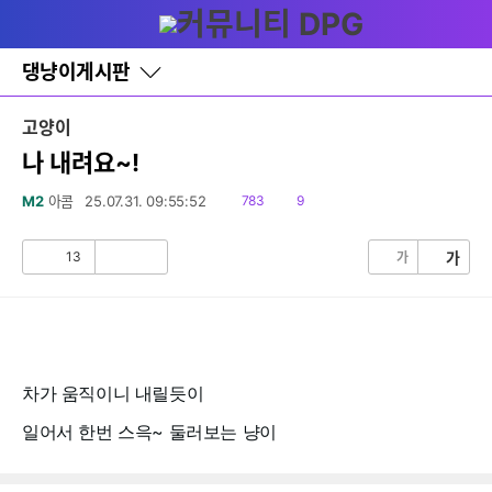
다
글쓰기
메뉴
나
와
홈
댕냥이게시판
바
로
가
고양이
기
레
나 내려요~!
이
어
읽
댓
M2
아콤
25.07.31. 09:55:52
783
9
창
음
글
토
글
13
가
가
공
비
감
공
감
차가 움직이니 내릴듯이
일어서 한번 스윽~ 둘러보는 냥이