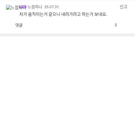
감
신고
L20
느낌하나
25.07.31.
차가 움직이는거 같으니 내려가려고 하는가 보내요.
댓글
3
공
비
감
공
감