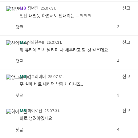
감
공
감
신고
L18
장년인
25.07.31.
일단 내릴듯 하면서도 안내리는 ...ㅋㅋㅋ
댓글
2
공
비
감
공
감
신고
M7
신의한수!!
25.07.31.
앞 유리에 펀치 날리며 차 세우라고 할 것 같은데요
댓글
4
공
비
감
공
감
신고
M6
앙그리버머
25.07.31.
훗 설마 바로 내리면 냥아치 아니죠..
댓글
3
공
비
감
공
감
신고
M6
히이로진
25.07.31.
바로 냉려야겠네요.
댓글
4
공
비
감
공