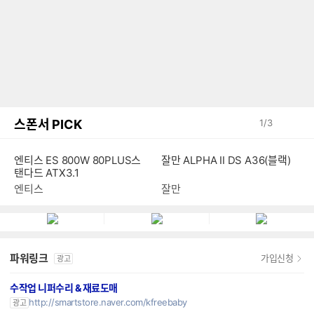
스폰서 PICK
1
/
3
엔티스 ES 800W 80PLUS스
잘만 ALPHA II DS A36(블랙)
탠다드 ATX3.1
엔티스
잘만
파워링크
가입신청
광고
수작업 니퍼수리 & 재료도매
http://smartstore.naver.com/kfreebaby
광고