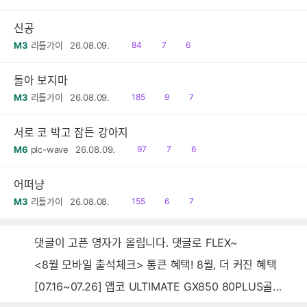
음
신공
읽
공
댓
M3
리틀가이
26.08.09.
84
7
6
음
감
글
돌아 보지마
읽
공
댓
M3
리틀가이
26.08.09.
185
9
7
음
감
글
서로 코 박고 잠든 강아지
읽
공
댓
M6
plc-wave
26.08.09.
97
7
6
음
감
글
어떠냥
읽
공
댓
M3
리틀가이
26.08.08.
155
6
7
음
감
글
댓글이 고픈 영자가 올립니다. 댓글로 FLEX~
<8월 모바일 출석체크> 통큰 혜택! 8월, 더 커진 혜택
[07.16~07.26] 앱코 ULTIMATE GX850 80PLUS골드 풀모듈러 ATX3.0 블랙