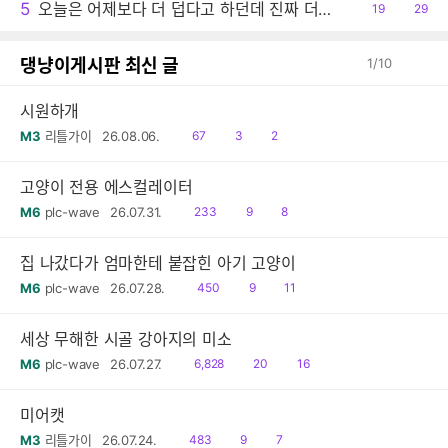
5
오늘은 어제보다 더 덥다고 하던데 진짜 더운 날씨이긴 하네요.
공
19
댓
29
감
글
댕냥이게시판 최신 글
1
/
10
시원하개
읽
공
댓
M3
리틀가이
26.08.06.
67
3
2
음
감
글
고양이 전용 에스컬레이터
읽
공
댓
M6
plc-wave
26.07.31.
233
9
8
음
감
글
집 나갔다가 엄마한테 붙잡힌 아기 고양이
읽
공
댓
M6
plc-wave
26.07.28.
450
9
11
음
감
글
세상 무해한 시골 강아지의 미소
읽
공
댓
M6
plc-wave
26.07.27.
6,828
20
16
음
감
글
미어캣
읽
공
댓
M3
리틀가이
26.07.24.
483
9
7