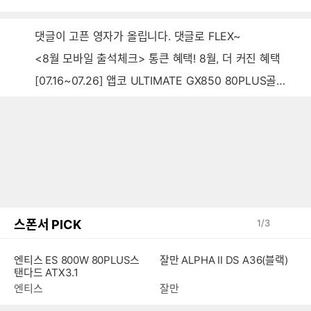
음
감
글
댓글이 고픈 영자가 올립니다. 댓글로 FLEX~
<8월 모바일 출석체크> 통큰 혜택! 8월, 더 커진 혜택
[07.16~07.26] 앱코 ULTIMATE GX850 80PLUS골드 풀모듈러 ATX3.0 블랙
스폰서 PICK
1
/
3
잘만 ALPHA II DS A36(블랙)
엔티스 ES 800W 80PLUS스
탠다드 ATX3.1
잘만