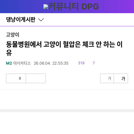
다
글쓰기
메뉴
나
와
홈
댕냥이게시판
바
로
가
고양이
기
레
동물병원에서 고양이 혈압은 체크 안 하는 이
이
유
어
창
토
읽
댓
M2
야거커티스
26.06.04. 22:55:35
319
7
글
음
글
8
가
가
공
비
감
공
감