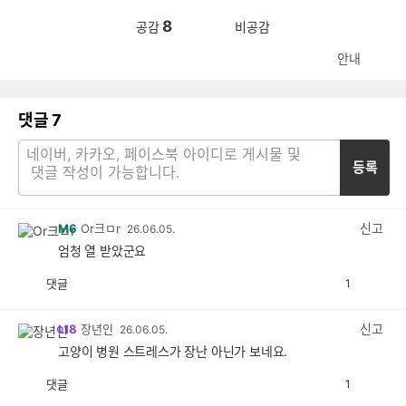
8
공감
비공감
안내
댓글
7
등록
신고
M6
Or크ㅁr
26.06.05.
엄청 열 받았군요
댓글
1
공
비
감
공
감
신고
L18
장년인
26.06.05.
고양이 병원 스트레스가 장난 아닌가 보네요.
댓글
1
공
비