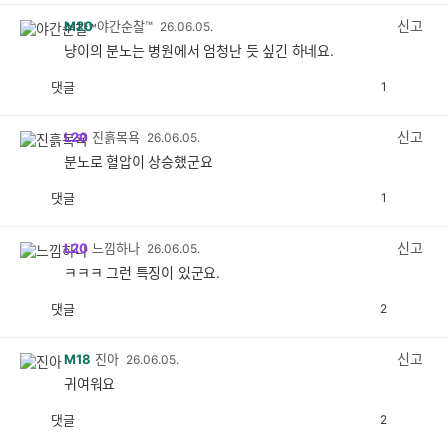
감
공
감
신고
M20
야간순찰™
26.06.05.
냥이의 분노는 병원에서 엄청난 듯 싶긴 하네요.
댓글
1
공
비
감
공
감
신고
L20
진흙목욕
26.06.05.
분노로 혈압이 상승했군요
댓글
1
공
비
감
공
감
신고
L20
느낌하나
26.06.05.
ㅋㅋㅋ 그런 특징이 있군요.
댓글
2
공
비
감
공
감
신고
M18
진아
26.06.05.
귀여워요
댓글
2
공
비
감
공