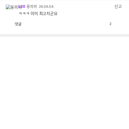
감
신고
L20
웅끼끼
26.06.04.
ㅋㅋㅋ 이미 최고치군요
댓글
2
공
비
감
공
감