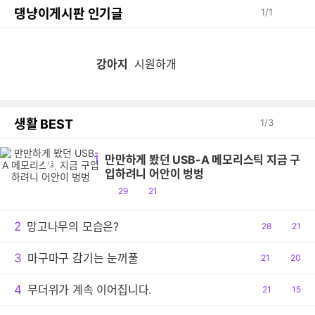
댕냥이게시판 인기글
1
/
1
강아지
시원하개
생활 BEST
1
/
3
1
만만하게 봤던 USB-A 메모리스틱 지금 구
만
입하려니 어안이 벙벙
공
댓
29
21
감
글
2
망고나무의 모습은?
공
28
댓
21
감
글
3
마구마구 감기는 눈꺼풀
공
21
댓
20
감
글
4
무더위가 계속 이어집니다.
공
21
댓
15
감
글