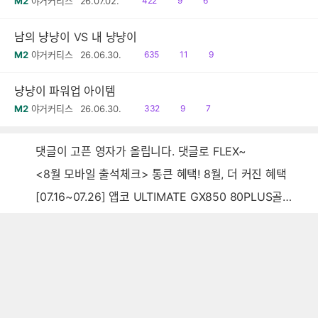
M2
야거커티스
26.07.02.
422
9
6
음
감
글
남의 냥냥이 VS 내 냥냥이
읽
공
댓
M2
야거커티스
26.06.30.
635
11
9
음
감
글
냥냥이 파워업 아이템
읽
공
댓
M2
야거커티스
26.06.30.
332
9
7
음
감
글
댓글이 고픈 영자가 올립니다. 댓글로 FLEX~
<8월 모바일 출석체크> 통큰 혜택! 8월, 더 커진 혜택
[07.16~07.26] 앱코 ULTIMATE GX850 80PLUS골드 풀모듈러 ATX3.0 블랙