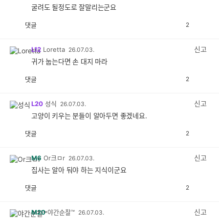
굴려도 될정도로 잘말리는군요
댓글
2
공
비
감
공
감
신고
L12
Loretta
26.07.03.
귀가 눕는다면 손 대지 마라
댓글
2
공
비
감
공
감
신고
L20
성식
26.07.03.
고양이 키우는 분들이 알아두면 좋겠네요.
댓글
2
공
비
감
공
감
신고
M6
Or크ㅁr
26.07.03.
집사는 알아 둬야 하는 지식이군요
댓글
2
공
비
감
공
감
신고
M20
야간순찰™
26.07.03.