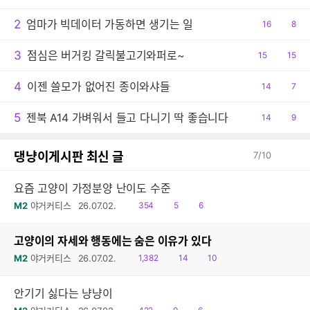
감
글
2
엄마가 빅데이터 가동하면 생기는 일
공
16
댓
8
감
글
3
점심은 버거킹 갈릭불고기와퍼로~
공
15
댓
15
감
글
4
이젠 쓸모가 없어진 종이와샤들
공
14
댓
7
감
글
5
젠북 A14 가벼워서 들고 다니기 딱 좋습니다
공
14
댓
9
감
글
댕냥이게시판 최신 글
7
/
10
요즘 고양이 가정분양 난이도 수준
읽
공
댓
M2
야거커티스
26.07.02.
354
5
6
음
감
글
고양이의 자세와 행동에는 숨은 이유가 있다
읽
공
댓
M2
야거커티스
26.07.02.
1,382
14
10
음
감
글
안기기 싫다는 냥냥이
읽
공
댓