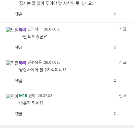
집사는 잘 알아 두어야 할 지식인 듯 싶네요.
댓글
2
공
비
감
공
감
신고
L20
느낌하나
26.07.03.
그런 의미였군요
댓글
2
공
비
감
공
감
신고
L20
진흙목욕
26.07.03.
냥집사에게 필수지식이네요
댓글
2
공
비
감
공
감
신고
M18
진아
26.07.03.
이유가 되네요
댓글
2
공
비
감
공
감