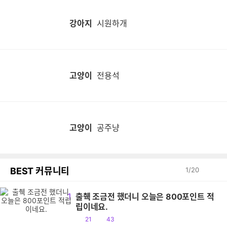
강아지
시원하개
고양이
전용석
고양이
공주냥
BEST 커뮤니티
1
/
20
1
출췍 조금전 했더니 오늘은 800포인트 적
립이네요.
공
댓
21
43