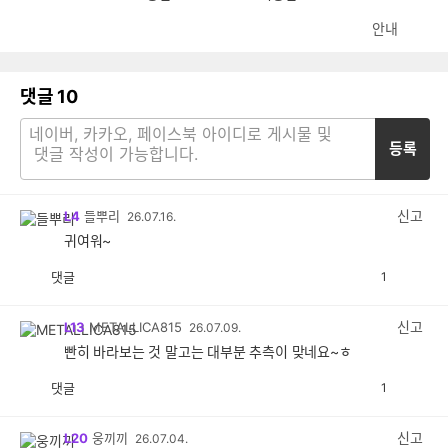
안내
댓글
10
등록
신고
L4
들뿌리
26.07.16.
귀여워~
댓글
1
공
비
감
공
감
신고
L13
METALLICA815
26.07.09.
빤히 바라보는 것 말고는 대부분 추측이 맞네요~ㅎ
댓글
1
공
비
감
공
감
신고
L20
웅끼끼
26.07.04.