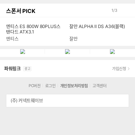
스폰서 PICK
1
/
3
엔티스 ES 800W 80PLUS스
잘만 ALPHA II DS A36(블랙)
탠다드 ATX3.1
엔티스
잘만
파워링크
가입신청
광고
PC버전
로그인
개인정보처리방침
고객센터
(주) 커넥트웨이브