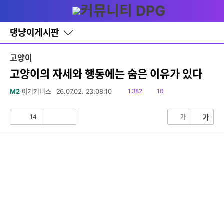
다
글쓰기
메뉴
나
와
홈
댕냥이게시판
바
로
가
고양이
기
레
고양이의 자세와 행동에는 숨은 이유가 있다
이
어
읽
댓
M2
야거커티스
26.07.02. 23:08:10
1,382
10
창
음
글
토
글
14
가
가
공
비
감
공
감