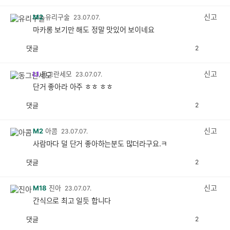
감
공
감
신고
M2
유리구술
23.07.07.
마카롱 보기만 해도 정말 맛있어 보이네요
댓글
2
공
비
감
공
감
신고
L1
동그란세모
23.07.07.
단거 좋아라 아주 ㅎㅎ ㅎㅎ
댓글
2
공
비
감
공
감
신고
M2
아콤
23.07.07.
사람마다 덜 단거 좋아하는분도 많더라구요.ㅋ
댓글
2
공
비
감
공
감
신고
M18
진아
23.07.07.
간식으로 최고 일듯 합니다
댓글
2
공
비