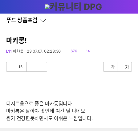
다
글쓰기
메뉴
나
와
홈
푸드 상품포럼
바
로
가
기
마카롱!
레
이
읽
댓
L11
피챠쿨
23.07.07. 02:28:30
676
14
어
음
글
창
토
15
가
가
공
비
글
감
공
감
디저트용으로 좋은 마카롱입니다.
마카롱은 달아야 맛인데 여긴 덜 다네요.
뭔가 건강한듯하면서도 아쉬운 느낌입니다.