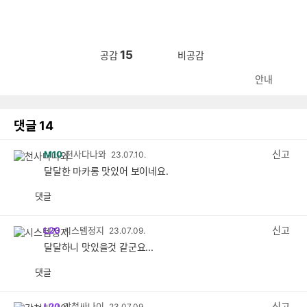
15
공감
비공감
안내
댓글
14
신고
M10
천사다나와
23.07.10.
달달한 마카롱 맛있어 보이네요.
댓글
공
비
감
공
감
신고
L20
시스템정지
23.07.09.
달달하니 맛있을것 같군요...
댓글
공
비
감
공
감
신고
L20
강철싸나이
23.07.09.