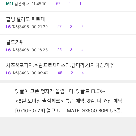
읽
공
댓
M11
검은바다
11:45:10
67
1
1
음
감
글
팥빙 젤라또 파르페
읽
공
댓
L6
참새3496
00:21:39
97
3
5
음
감
글
골드키위
읽
공
댓
L6
참새3496
00:16:23
95
3
4
음
감
글
치즈폭포피자.쉬림프로제파스타.닭다리.감자튀김.맥주
읽
공
댓
L6
참새3496
00:09:49
95
2
4
음
감
글
댓글이 고픈 영자가 올립니다. 댓글로 FLEX~
<8월 모바일 출석체크> 통큰 혜택! 8월, 더 커진 혜택
[07.16~07.26] 앱코 ULTIMATE GX850 80PLUS골드 풀모듈러 ATX3.0 블랙