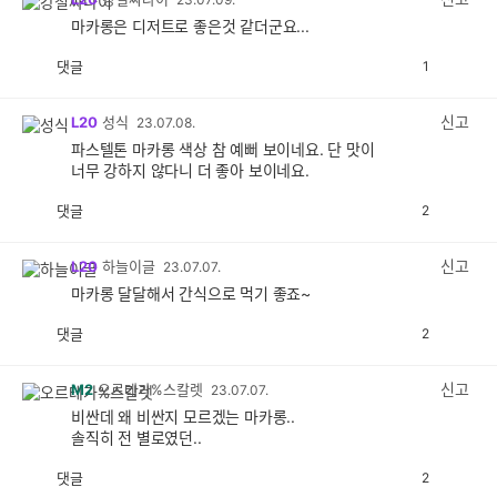
마카롱은 디저트로 좋은것 같더군요...
댓글
1
공
비
감
공
감
신고
L20
성식
23.07.08.
파스텔톤 마카롱 색상 참 예뻐 보이네요. 단 맛이
너무 강하지 않다니 더 좋아 보이네요.
댓글
2
공
비
감
공
감
신고
L20
하늘이글
23.07.07.
마카롱 달달해서 간식으로 먹기 좋죠~
댓글
2
공
비
감
공
감
신고
M2
오르테가%스칼렛
23.07.07.
비싼데 왜 비싼지 모르겠는 마카롱..
솔직히 전 별로였던..
댓글
2
공
비