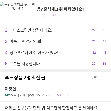
1
음? 출석체크 뭐 바뀌었나요?
공
댓
35
27
감
글
2
아이스크림만 생각나네요.
공
27
댓
16
감
글
3
이솝과 현악기의 활
공
22
댓
18
감
글
4
싱가포르에 제주 한우가 떴다!
공
22
댓
11
감
글
5
그분을 사랑합니다
공
22
댓
14
감
글
푸드 상품포럼 최신 글
1
/
10
짜장면
읽
댓
M2
오르테가%스칼렛
15:04:23
56
1
음
글
어제는 친구들과 함께 밥 먹으면서 한잔하고 온 날이네요.