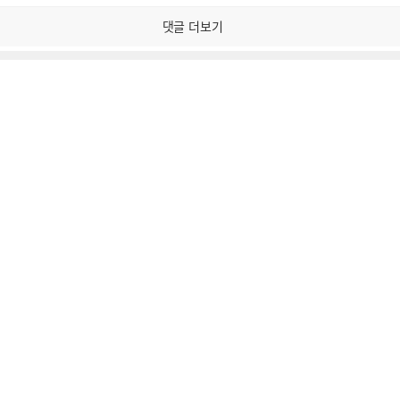
감
공
감
댓글 더보기