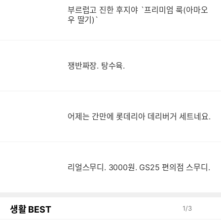
부르럽고 진한 후지야 `프리미엄 룩(아마오
우 딸기)`
쟁반짜장. 탕수육.
어제는 간만에 롯데리아 데리버거 세트네요.
리얼스무디. 3000원. GS25 편의점 스무디.
생활 BEST
1
/
3