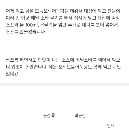
어제 먹고 남은 모듬오색어묵탕을 데워서 대접에 담고 찬물에
여러 번 헹군 메밀 소바 물기를 빼서 접시에 담고 대접에 액상
스프와 물 100ml, 무불럭을 넣고 추가로 대파를 썰어 넣어서
소스를 만들었습니다.
짭쪼름 하면서도 단맛이 나는 소스에 메밀소바를 찍어서 먹으
니 입맛이 돋았습니다. 데운 오색모듬어묵탕도 함께 먹으니 맛
있네요.
9
공감
비공감
안내