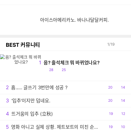
아이스아메리카노. 바나나달달커피.
BEST 커뮤니티
1
/
19
1
음? 출석체크 뭐 바뀌었나요?
공
댓
28
25
감
글
2
흠...... 글쓰기 3번만에 성공 ?
공
20
댓
14
감
글
3
‘입추’이지만 덥네요.
공
20
댓
14
감
글
4
뜨거움의 입추 (立秋)
공
19
댓
12
감
글
5
영화 아니고 실제 상황. 제트보트의 미친 순발력
공
19
댓
10