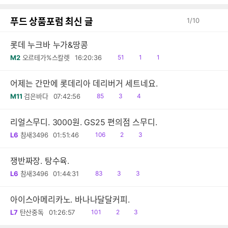
감
글
푸드 상품포럼 최신 글
1
/
10
롯데 누크바 누가&땅콩
읽
공
댓
M2
오르테가%스칼렛
16:20:36
51
1
1
음
감
글
어제는 간만에 롯데리아 데리버거 세트네요.
읽
공
댓
M11
검은바다
07:42:56
85
3
4
음
감
글
리얼스무디. 3000원. GS25 편의점 스무디.
읽
공
댓
L6
참새3496
01:51:46
106
2
3
음
감
글
쟁반짜장. 탕수육.
읽
공
댓
L6
참새3496
01:44:31
83
3
3
음
감
글
아이스아메리카노. 바나나달달커피.
읽
공
댓
L7
탄산중독
01:26:57
101
2
3
음
감
글