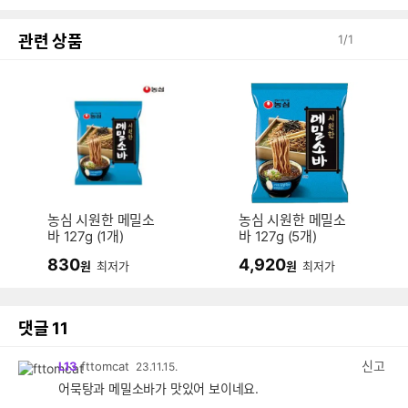
관련 상품
1
/
1
농심 시원한 메밀소
농심 시원한 메밀소
바 127g (1개)
바 127g (5개)
830
4,920
원
최저가
원
최저가
댓글
11
신고
L13
fttomcat
23.11.15.
어묵탕과 메밀소바가 맛있어 보이네요.