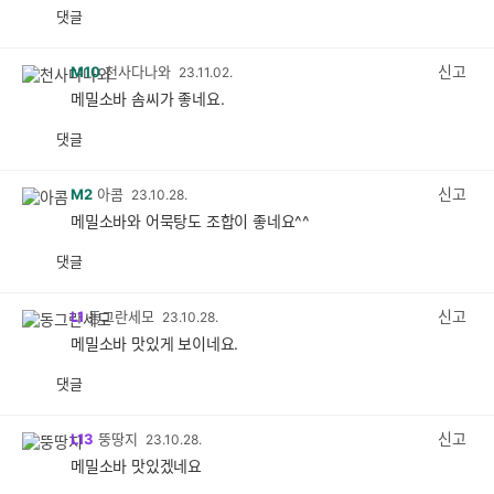
댓글
공
비
감
공
감
신고
M10
천사다나와
23.11.02.
메밀소바 솜씨가 좋네요.
댓글
공
비
감
공
감
신고
M2
아콤
23.10.28.
메밀소바와 어묵탕도 조합이 좋네요^^
댓글
공
비
감
공
감
신고
L1
동그란세모
23.10.28.
메밀소바 맛있게 보이네요.
댓글
공
비
감
공
감
신고
L13
뚱땅지
23.10.28.
메밀소바 맛있겠네요