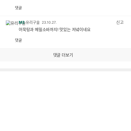
댓글
공
비
감
공
감
신고
M2
유리구술
23.10.27.
어묵탕과 메밀소바까지! 맛있는 저녘이네요
댓글
공
비
감
공
감
댓글 더보기