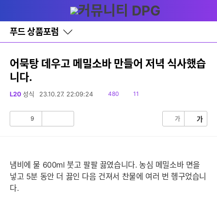
다
글쓰기
메뉴
나
와
홈
푸드 상품포럼
바
로
가
기
어묵탕 데우고 메밀소바 만들어 저녁 식사했습
레
니다.
이
어
창
읽
댓
L20
성식
23.10.27. 22:09:24
480
11
토
음
글
글
9
가
가
공
비
감
공
감
냄비에 물 600ml 붓고 팔팔 끓였습니다. 농심 메밀소바 면을
넣고 5분 동안 더 끓인 다음 건져서 찬물에 여러 번 헹구었습니
다.