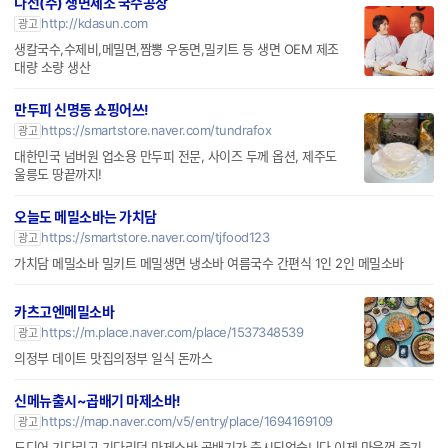
다선(주) 생면제조 국수공장
http://kdasun.com
광고
생칼국수,수제비,메밀면,짬뽕 우동면,밀키트 등 생면 OEM 제조
대량 소량 생산
만두피 신명동 쇼핑어쓰!
https://smartstore.naver.com/tundrafox
광고
대한민국 넘버원 업소용 만두피 전문, 사이즈 두께 옵션, 제주도
울릉도 땅끝까지!
오늘도 메밀소바는 가치담
https://smartstore.naver.com/tjfood123
광고
가치담 메밀소바 밀키트 메밀생면 냉소바 여름국수 간편식 1인 2인 메밀소바
카츠고엔메밀소바
https://m.place.naver.com/place/1537348539
광고
의정부 데이트 맛집의정부 일식 돈까스
신메뉴출시~곱배기 마제소바!
https://map.naver.com/v5/entry/place/1694169109
광고
드디어 기다리고 기다리던 마제소바 곱배기가 출시되었습니다 이제 마음껏 즐기