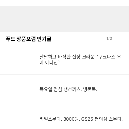
푸드 상품포럼 인기글
1
/
3
달달하고 바삭한 신상 크라운 `쿠크다스 우
베 에디션`
목요일 점심 생선까스. 냉돈묵.
리얼스무디. 3000원. GS25 편의점 스무디.