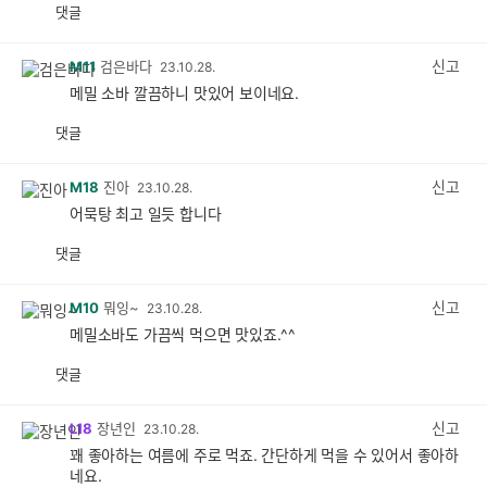
댓글
공
비
감
공
감
신고
M11
검은바다
23.10.28.
메밀 소바 깔끔하니 맛있어 보이네요.
댓글
공
비
감
공
감
신고
M18
진아
23.10.28.
어묵탕 최고 일듯 합니다
댓글
공
비
감
공
감
신고
M10
뭐잉~
23.10.28.
메밀소바도 가끔씩 먹으면 맛있죠.^^
댓글
공
비
감
공
감
신고
L18
장년인
23.10.28.
꽤 좋아하는 여름에 주로 먹죠. 간단하게 먹을 수 있어서 좋아하
네요.