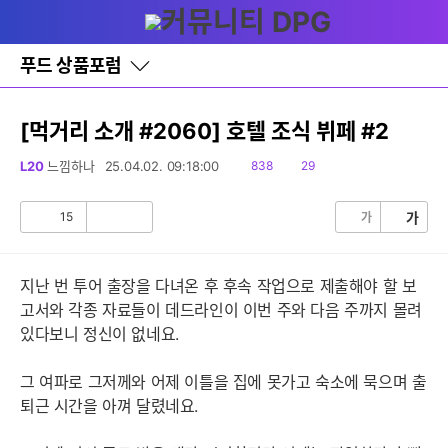
다
글쓰기
메뉴
나
와
홈
푸드 상품포럼
바
로
가
기
[먹거리 소개 #2060] 호텔 조식 뷔페 #2
레
이
읽
댓
L20
느낌하나
25.04.02. 09:18:00
838
29
어
음
글
창
토
15
가
가
공
비
글
감
공
감
지난 번 투어 출장을 다녀온 후 후속 작업으로 제출해야 할 보
고서와 각종 자료들이 데드라인이 이번 주와 다음 주까지 몰려
있다보니 정신이 없네요.
그 여파로 그저께와 어제 이틀을 집에 못가고 숙소에 묵으며 출
퇴근 시간을 아껴 달렸네요.