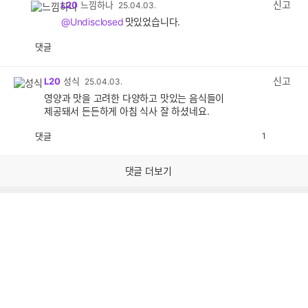
신고
L20
느낌하나
25.04.03.
@Undisclosed
맛있었습니다.
댓글
공
비
감
공
감
신고
L20
성식
25.04.03.
영양과 맛을 고려한 다양하고 맛있는 음식들이
제공돼서 든든하게 아침 식사 잘 하셨네요.
댓글
1
공
비
감
공
감
댓글 더보기