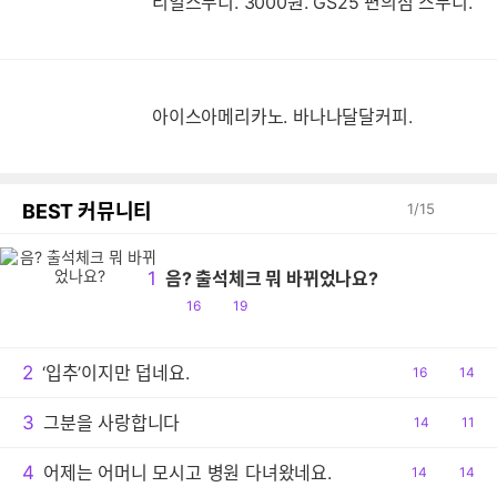
리얼스무디. 3000원. GS25 편의점 스무디.
아이스아메리카노. 바나나달달커피.
BEST 커뮤니티
1
/
15
1
음? 출석체크 뭐 바뀌었나요?
공
댓
16
19
감
글
2
‘입추’이지만 덥네요.
공
16
댓
14
감
글
3
그분을 사랑합니다
공
14
댓
11
감
글
4
어제는 어머니 모시고 병원 다녀왔네요.
공
14
댓
14
감
글