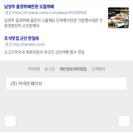
구이용 훈연소시지.
남양주 출장뷔페전문 오월뷔페
https://m.place.naver.com/place/35228559
광고
남양주 출장뷔페 돌잔치 스몰웨딩 단독행사전문 기업행사대관 각
종연회잔치 소인원행사
조식맛집 군산 한일옥
http://hanilok.com/
광고
소고기무국과 육회무침이 최고인 군산여행 필수 맛집
PC버전
로그인
개인정보처리방침
고객센터
(주) 커넥트웨이브