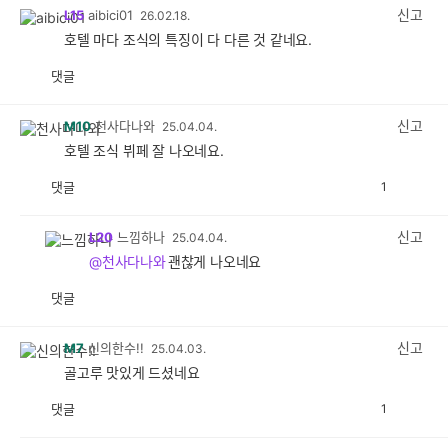
신고
L15
aibici01
26.02.18.
호텔 마다 조식의 특징이 다 다른 것 같네요.
댓글
공
비
감
공
감
신고
M10
천사다나와
25.04.04.
호텔 조식 뷔페 잘 나오네요.
댓글
1
공
비
감
공
감
신고
L20
느낌하나
25.04.04.
@천사다나와
괜찮게 나오네요
댓글
공
비
감
공
감
신고
M7
신의한수!!
25.04.03.
골고루 맛있게 드셨네요
댓글
1
공
비
감
공