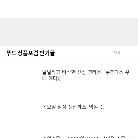
푸드 상품포럼 인기글
1
/
3
달달하고 바삭한 신상 크라운 `쿠크다스 우
베 에디션`
목요일 점심 생선까스. 냉돈묵.