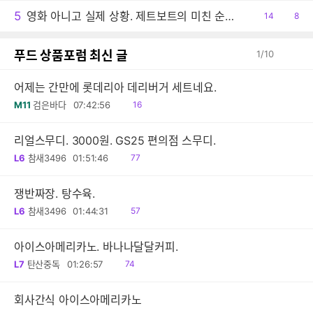
5
영화 아니고 실제 상황. 제트보트의 미친 순발력
공
14
댓
8
감
글
푸드 상품포럼 최신 글
1
/
10
어제는 간만에 롯데리아 데리버거 세트네요.
읽
M11
검은바다
07:42:56
16
음
리얼스무디. 3000원. GS25 편의점 스무디.
읽
L6
참새3496
01:51:46
77
음
쟁반짜장. 탕수육.
읽
L6
참새3496
01:44:31
57
음
아이스아메리카노. 바나나달달커피.
읽
L7
탄산중독
01:26:57
74
음
회사간식 아이스아메리카노