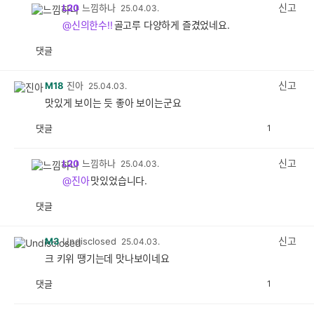
감
신고
L20
느낌하나
25.04.03.
@신의한수!!
골고루 다양하게 즐겼었네요.
댓글
공
비
감
공
감
신고
M18
진아
25.04.03.
맛있게 보이는 듯 좋아 보이는군요
댓글
1
공
비
감
공
감
신고
L20
느낌하나
25.04.03.
@진아
맛있었습니다.
댓글
공
비
감
공
감
신고
M3
Undisclosed
25.04.03.
크 키위 땡기는데 맛나보이네요
댓글
1
공
비
감
공
감