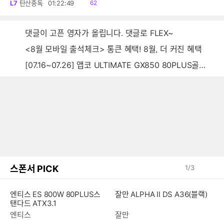
읽
L7
탄산중독
01:22:49
62
음
댓글이 고픈 영자가 올립니다. 댓글로 FLEX~
<8월 모바일 출석체크> 통큰 혜택! 8월, 더 커진 혜택
[07.16~07.26] 앱코 ULTIMATE GX850 80PLUS골드 풀모듈러 ATX3.0 블랙
스폰서 PICK
1
/
3
잘만 ALPHA II DS A36(블랙)
엔티스 ES 800W 80PLUS스
탠다드 ATX3.1
잘만