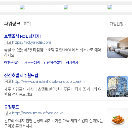
엔티스
파워링크
가입신청
광고
호텔조식 NOL 최저가!
https://nol.yanolja.com
광고
놓칠 수 없는 혜택! 마감임박 호텔 할인! NOL에서 최저가로 예약
하세요!
여행은NOL
새로운혜택
간편예약결제
상시특가
신신호텔 제주월드컵
http://www.shinshinhotelworldcup.com/m
광고
제주 서귀포시 가성비 호텔로 한라산과 푸른 바다가 또 하나의 여
행을 선사해드려요
금정푸드
http://www.rmawjdfood.co.kr
광고
컨츄리소시지,천연 돈장에 돼지고기를 가득 채워 식감이 살아있는