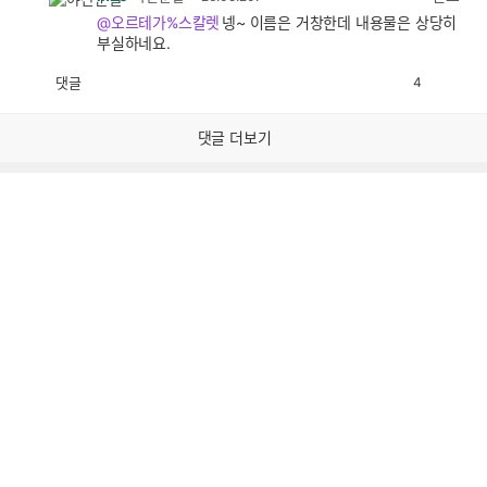
@오르테가%스칼렛
넹~ 이름은 거창한데 내용물은 상당히
부실하네요.
댓글
4
공
비
감
공
감
댓글 더보기