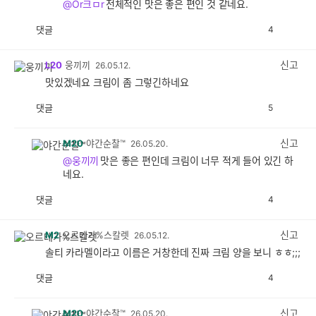
@Or크ㅁr
전체적인 맛은 좋은 편인 것 같네요.
댓글
4
공
비
감
공
감
신고
L20
웅끼끼
26.05.12.
맛있겠네요 크림이 좀 그렇긴하네요
댓글
5
공
비
감
공
감
신고
M20
야간순찰™
26.05.20.
@웅끼끼
맛은 좋은 편인데 크림이 너무 적게 들어 있긴 하
네요.
댓글
4
공
비
감
공
감
신고
M2
오르테가%스칼렛
26.05.12.
솔티 카라멜이라고 이름은 거창한데 진짜 크림 양을 보니 ㅎㅎ;;;
댓글
4
공
비
감
공
감
신고
M20
야간순찰™
26.05.20.