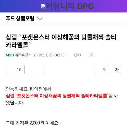
다
글쓰기
메뉴
나
와
홈
푸드 상품포럼
바
로
가
기
삼립 `포켓몬스터 이상해꽃의 덩쿨채찍 솔티
레
카라멜롤`
이
어
창
읽
댓
M20
야간순찰™
26.05.11. 23:36:35
1,511
20
토
음
글
글
18
가
가
공
비
감
공
감
안뇽하세요.
편의점에서
삼립 `포켓몬스터 이상해꽃
의
덩쿨채찍 솔티카라멜롤
`
을
사
왔답니다.
구매 가격은 2
,0
0
0
원
이
네
요
.