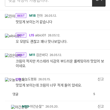
M18
진아
BEST
26.05.12.
맛있게 보이는거 같습니다
L15
aibici01
BEST
26.05.12.
오 모양도 괜찮고 꽤나 맛나보입니다.
M11
검은바다
BEST
26.05.12.
크림이 적지만 카스테라 식감의 부드러운 롤케잌이라 맛있어 보
이네요.
신고
L10
오늘도평화
26.05.15.
맛있게 보이는데 크림이 너무 적게 들어 있네요.
댓글
5
공
비
감
공
감
신고
M20
야간순찰™
26.05.20.