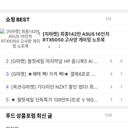
쇼핑 BEST
1
/
3
1
[지마켓] 최종142만 ASUS 16인치
RTX5050 고사양 게이밍 노트북
공
댓
4
1
감
글
2
[G마켓] 월첫세일 마지막날 HP 옴니북5 AI 노트북 16-af1087TU 최종 149만원대!
공
2
댓
2
감
글
3
[G마켓] ★혜택 빡! 가격 빡!★ 갤북6프로 빡세일 행사예고 (308만/무료배송)
공
2
댓
1
감
글
4
[옥션·G마켓] 기다리던 NZXT 할인 떴다! 최대 22%+추가선물혜택까지!
공
2
댓
1
감
글
5
★ 월첫세일 단독특가 139만!!니트로 V 16S AI 게이밍노트북 R7 260 RTX5060 512GB / 16GB
공
1
댓
1
감
글
푸드 상품포럼 최신 글
1
/
10