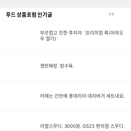
푸드 상품포럼 인기글
1
/
4
부르럽고 진한 후지야 `프리미엄 룩(아마오
우 딸기)`
쟁반짜장. 탕수육.
어제는 간만에 롯데리아 데리버거 세트네요.
리얼스무디. 3000원. GS25 편의점 스무디.