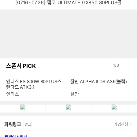
[07.16~07.26] 앱코 ULTIMATE GX850 80PLUS골드 풀모듈러 ATX3.0 블랙
스폰서 PICK
1
/
3
잘만 ALPHA II DS A36(블랙)
엔티스 ES 800W 80PLUS스
탠다드 ATX3.1
잘만
엔티스
파워링크
가입신청
광고