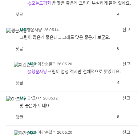
@오늘도평화
빵 맛은 좋은데 크림이 부실하게 들어 있네요.
댓글
4
공
비
감
공
감
신고
M5
행운사냥
26.05.14.
크림이 많은게 좋은데... 그래도 맛은 좋은가 보군요.
댓글
6
공
비
감
공
감
신고
M20
야간순찰™
26.05.20.
@행운사냥
크림이 엄청 적지만 전체적으로 맛있네요.
댓글
4
공
비
감
공
감
신고
M6
Or크ㅁr
26.05.12.
맛 좋은가 보네요
댓글
5
공
비
감
공
감
신고
M20
야간순찰™
26.05.20.