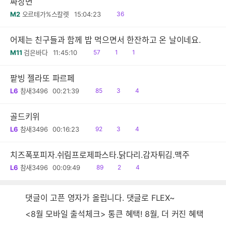
짜장면
읽
M2
오르테가%스칼렛
15:04:23
36
음
어제는 친구들과 함께 밥 먹으면서 한잔하고 온 날이네요.
읽
공
댓
M11
검은바다
11:45:10
57
1
1
음
감
글
팥빙 젤라또 파르페
읽
공
댓
L6
참새3496
00:21:39
85
3
4
음
감
글
골드키위
읽
공
댓
L6
참새3496
00:16:23
92
3
4
음
감
글
치즈폭포피자.쉬림프로제파스타.닭다리.감자튀김.맥주
읽
공
댓
L6
참새3496
00:09:49
89
2
4
음
감
글
댓글이 고픈 영자가 올립니다. 댓글로 FLEX~
<8월 모바일 출석체크> 통큰 혜택! 8월, 더 커진 혜택