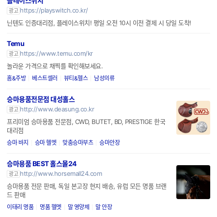
플레이스위치
https://playswitch.co.kr/
광고
닌텐도 인증대리점, 플레이스위치! 평일 오전 10시 이전 결제 시 당일 도착!
Temu
https://www.temu.com/kr
광고
놀라운 가격으로 채찍를 확인해보세요.
홈&주방
베스트셀러
뷰티&헬스
남성의류
승마용품전문점 대성홀스
http://www.deasung.co.kr
광고
프리미엄 승마용품 전문점, CWD, BUTET, BD, PRESTIGE 한국
대리점
승마 바지
승마 헬멧
맞춤승마부츠
승마안장
승마용품 BEST 홀스몰24
http://www.horsemall24.com
광고
승마용품 전문 판매, 독일 본고장 현지 배송, 유럽 모든 명품 브랜
드 판매