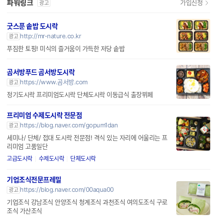
파워링크
가입신청
광고
굿스푼 솥밥 도시락
http://mr-nature.co.kr
광고
푸짐한 토핑! 미식의 즐거움이 가득한 저당 솥밥
곰서방푸드 곰서방도시락
https://www.곰서방.com
광고
정기도시락 프리미엄도시락 단체도시락 이동급식 출장뷔페
프리미엄 수제도시락 전문점
https://blog.naver.com/gopum1dan
광고
세미나/ 단체/ 접대 도시락 전문점! 격식 있는 자리에 어울리는 프
리미엄 고품일단
고급도시락
수제도시락
단체도시락
기업조식전문프레밀
https://blog.naver.com/00aqua00
광고