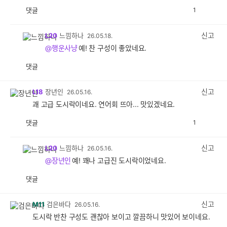
댓글
1
공
비
감
공
감
신고
L20
느낌하나
26.05.18.
@행운사냥
예! 찬 구성이 좋았네요.
댓글
공
비
감
공
감
신고
L18
장년인
26.05.16.
괘 고급 도시락이네요. 연어회 뜨아... 맛있겠네요.
댓글
1
공
비
감
공
감
신고
L20
느낌하나
26.05.16.
@장년인
예! 꽤나 고급진 도시락이었네요.
댓글
공
비
감
공
감
신고
M11
검은바다
26.05.16.
도시락 반찬 구성도 괜찮아 보이고 깔끔하니 맛있어 보이네요.