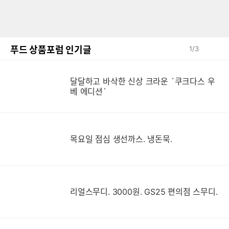
푸드 상품포럼 인기글
1
/
3
달달하고 바삭한 신상 크라운 `쿠크다스 우
베 에디션`
목요일 점심 생선까스. 냉돈묵.
리얼스무디. 3000원. GS25 편의점 스무디.