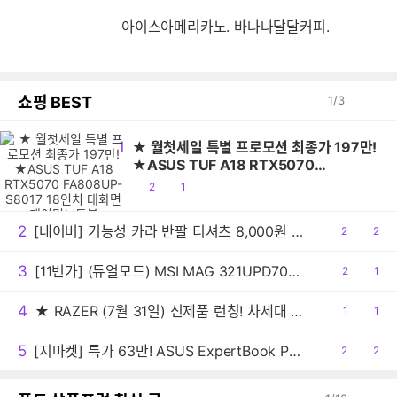
아이스아메리카노. 바나나달달커피.
쇼핑 BEST
1
/
3
1
★ 월첫세일 특별 프로모션 최종가 197만!
★ASUS TUF A18 RTX5070
FA808UP-S8017 18인치 대화면 게이밍
공
댓
2
1
노트북
감
글
2
[네이버] 기능성 카라 반팔 티셔츠 8,000원 배송비 3,000원
공
2
댓
2
감
글
3
[11번가] (듀얼모드) MSI MAG 321UPD700 E14 듀얼모드 게이밍 4K IPS 144 무결점 모니터 (최종:442,410원)
공
2
댓
1
감
글
4
★ RAZER (7월 31일) 신제품 런칭! 차세대 Hall Effect 기술 적용한 '헌츠맨 V3 HE 마그네틱 텐키리스 8KHz, 미니 65% 8KHz' 출시
공
1
댓
1
감
글
5
[지마켓] 특가 63만! ASUS ExpertBook PM1503CDA AMD R5 가성비 사무용 노트북
공
2
댓
2
감
글