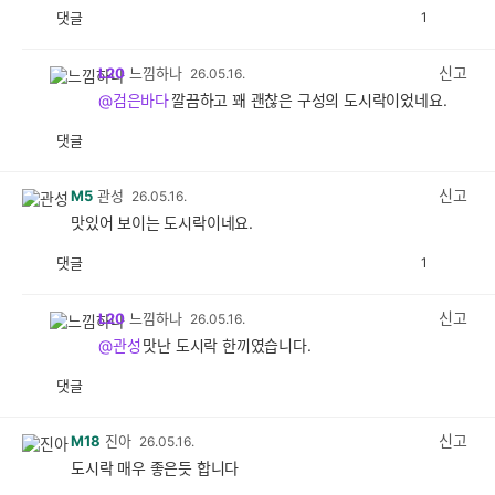
댓글
1
공
비
감
공
감
신고
L20
느낌하나
26.05.16.
@검은바다
깔끔하고 꽤 괜찮은 구성의 도시락이었네요.
댓글
공
비
감
공
감
신고
M5
관성
26.05.16.
맛있어 보이는 도시락이네요.
댓글
1
공
비
감
공
감
신고
L20
느낌하나
26.05.16.
@관성
맛난 도시락 한끼였습니다.
댓글
공
비
감
공
감
신고
M18
진아
26.05.16.
도시락 매우 좋은듯 합니다