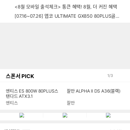
<8월 모바일 출석체크> 통큰 혜택! 8월, 더 커진 혜택
[07.16~07.26] 앱코 ULTIMATE GX850 80PLUS골드 풀모듈러 ATX3.0 블랙
스폰서 PICK
1
/
3
잘만 ALPHA II DS A36(블랙)
엔티스 ES 800W 80PLUS스
탠다드 ATX3.1
잘만
엔티스