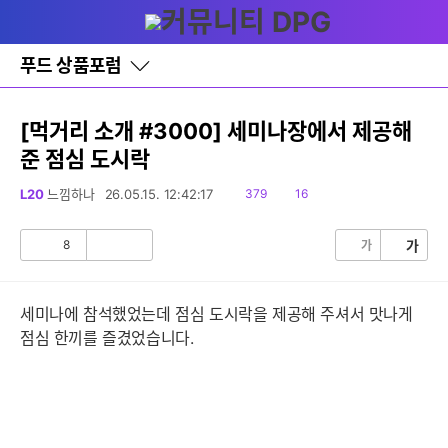
다
글쓰기
메뉴
나
와
홈
푸드 상품포럼
바
로
가
기
[먹거리 소개 #3000] 세미나장에서 제공해
레
준 점심 도시락
이
어
창
읽
댓
L20
느낌하나
26.05.15. 12:42:17
379
16
토
음
글
글
8
가
가
공
비
감
공
감
세미나에 참석했었는데 점심 도시락을 제공해 주셔서 맛나게
점심 한끼를 즐겼었습니다.