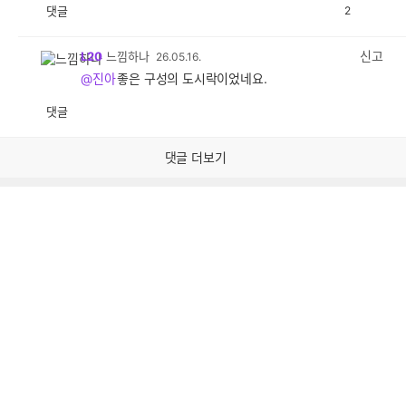
댓글
2
공
비
감
공
감
신고
L20
느낌하나
26.05.16.
@진아
좋은 구성의 도시락이었네요.
댓글
공
비
감
공
감
댓글 더보기