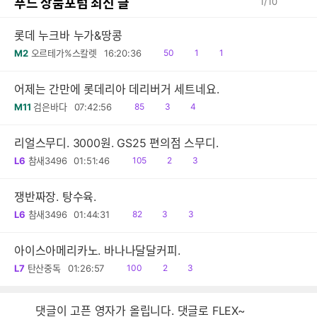
푸드 상품포럼 최신 글
1
/
10
롯데 누크바 누가&땅콩
읽
공
댓
M2
오르테가%스칼렛
16:20:36
50
1
1
음
감
글
어제는 간만에 롯데리아 데리버거 세트네요.
읽
공
댓
M11
검은바다
07:42:56
85
3
4
음
감
글
리얼스무디. 3000원. GS25 편의점 스무디.
읽
공
댓
L6
참새3496
01:51:46
105
2
3
음
감
글
쟁반짜장. 탕수육.
읽
공
댓
L6
참새3496
01:44:31
82
3
3
음
감
글
아이스아메리카노. 바나나달달커피.
읽
공
댓
L7
탄산중독
01:26:57
100
2
3
음
감
글
댓글이 고픈 영자가 올립니다. 댓글로 FLEX~