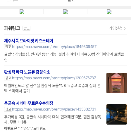
탠다드 ATX3.1
잘만
엔티스
파워링크
가입신청
광고
제주서쪽 프라이빗 키즈스테이
https://map.naver.com/p/entry/place/1849336457
광고
귤밭뷰 감성돌집, 반려견 동반 가능, 불멍과 야외 바베큐50평 잔디마당과 트램폴
린
환상적 바다 노을뷰 감성숙소
https://map.naver.com/p/entry/place/1209676737
광고
애월해안도로 앞 전객실 환상적 노을뷰. 6m 층고 복층과 실내 편
백 스파에서 즐기
동굴속 시네마 무료온수수영장
https://map.naver.com/p/entry/place/1435332731
광고
추가비용 0원, 동굴속 시네마틱 휴식. 협재해변10분, 힙한 감성독