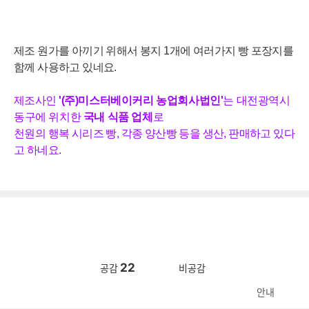
제조 원가를 아끼기 위해서 봉지 1개에 여러가지 빵 포장지를
함께 사용하고 있네요.
제조사인
'(주)미스터베이커리 농업회사법인'
는
대전광역시
동구에 위치한
국내 식품 업체
로
천원의 행복 시리즈 빵, 각종 양산빵 등
을
생
산
,
판
매
하
고
있
다
고
하
네
요
.
22
공감
비공감
안내