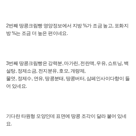
2번째 땅콩크림빵
영양정보에서 지방 %가 조금
높고, 포화지
방 %는 조금 더 높은 편이네요.
3번째 땅콩크림빵은 강력분, 마가린, 전란액, 우유, 쇼트닝, 백
설탕, 정제소금, 전지분유, 호모, 개량제,
물엿, 정제수, 연유, 땅콩분태, 땅콩버터,
삼페인사이다향
이
들
어
있
네
요
.
기다란 타원형 모양인데 표면에 땅콩 조각이 달라 붙어 있네
요.