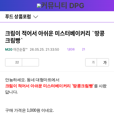
다
글쓰기
메뉴
나
와
세부정보 열기/접기
홈
푸드 상품포럼
바
로
가
기
크림이 적어서 아쉬운 미스터베이커리 `땅콩
레
크림빵`
이
어
창
읽
댓
M20
야간순찰™
26.05.25. 21:33:50
1,836
21
토
음
글
글
22
가
가
공
비
감
공
감
안뇽하세요. 동네 대형마트에서
크림이 적어서 아쉬운
미스터베이커리
`땅콩크림빵
`
를
사왔
답니다.
구매 가격은 1,0
00원 이네요.