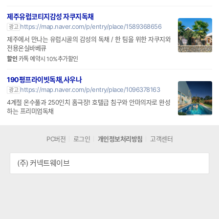
채, 무료바베큐
이벤트
온수수영장 무료이벤트
제주유럽코티지감성 자쿠지독채
https://map.naver.com/p/entry/place/1589368656
광고
제주에서 만나는 유럽시골의 감성의 독채 / 한 팀을 위한 자쿠지와
전용온실바베큐
할인
카톡 예약시 10%추가할인
190평프라이빗독채,사우나
https://map.naver.com/p/entry/place/1096378163
광고
4계절 온수풀과 250인치 홈극장! 호텔급 침구와 안마의자로 완성
하는 프리미엄독채
PC버전
로그인
개인정보처리방침
고객센터
(주) 커넥트웨이브