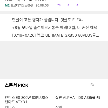
읽
공
댓
M2
오르테가%스칼렛
26.08.06.
78
4
4
음
감
글
댓글이 고픈 영자가 올립니다. 댓글로 FLEX~
<8월 모바일 출석체크> 통큰 혜택! 8월, 더 커진 혜택
[07.16~07.26] 앱코 ULTIMATE GX850 80PLUS골드 풀모듈러 ATX3.0 블랙
스폰서 PICK
1
/
3
잘만 ALPHA II DS A36(블랙)
엔티스 ES 800W 80PLUS스