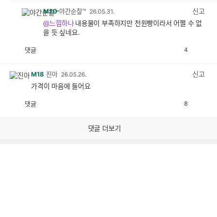
감
신고
M20
야간순찰™
26.05.31.
@느낌하나
내용물이 부족하지만 천원빵이라서 어쩔 수 없
을 듯 싶네요.
댓글
4
공
비
감
공
감
신고
M18
진아
26.05.26.
가격이 마음에 들어요
댓글
8
공
비
감
공
감
댓글 더보기