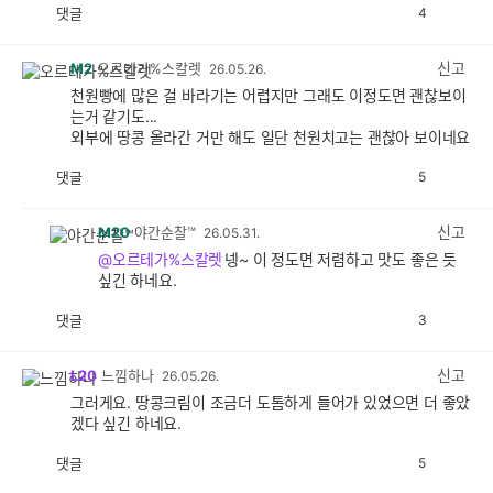
댓글
4
공
비
감
공
감
신고
M2
오르테가%스칼렛
26.05.26.
천원빵에 많은 걸 바라기는 어렵지만 그래도 이정도면 괜찮보이
는거 같기도...
외부에 땅콩 올라간 거만 해도 일단 천원치고는 괜찮아 보이네요
댓글
5
공
비
감
공
감
신고
M20
야간순찰™
26.05.31.
@오르테가%스칼렛
넹~ 이 정도면 저렴하고 맛도 좋은 듯
싶긴 하네요.
댓글
3
공
비
감
공
감
신고
L20
느낌하나
26.05.26.
그러게요. 땅콩크림이 조금더 도톰하게 들어가 있었으면 더 좋았
겠다 싶긴 하네요.
댓글
5
공
비
감
공