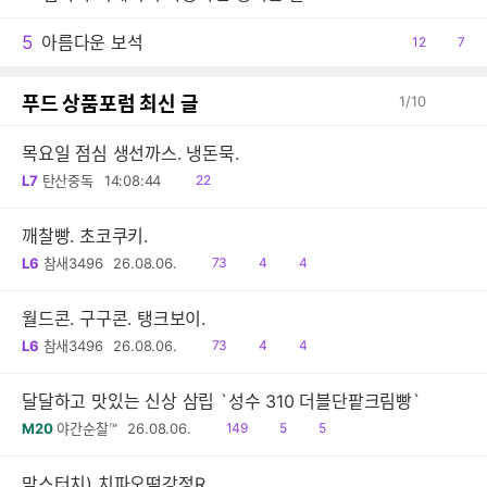
감
글
5
아름다운 보석
공
12
댓
7
감
글
푸드 상품포럼 최신 글
1
/
10
목요일 점심 생선까스. 냉돈묵.
읽
L7
탄산중독
14:08:44
22
음
깨찰빵. 초코쿠키.
읽
공
댓
L6
참새3496
26.08.06.
73
4
4
음
감
글
월드콘. 구구콘. 탱크보이.
읽
공
댓
L6
참새3496
26.08.06.
73
4
4
음
감
글
달달하고 맛있는 신상 삼립 `성수 310 더블단팥크림빵`
읽
공
댓
M20
야간순찰™
26.08.06.
149
5
5
음
감
글
맘스터치) 치파오떡강정R