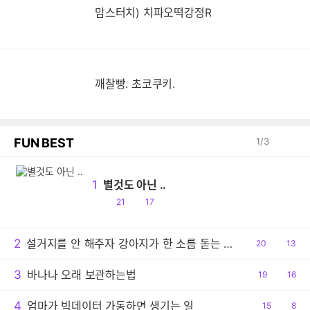
맘스터치) 치파오떡강정R
깨찰빵. 초코쿠키.
FUN BEST
1
/
3
1
별것도 아닌 ..
공
댓
21
17
감
글
2
설거지를 안 해주자 강아지가 한 소름 돋는 행동
공
20
댓
13
감
글
3
바나나 오래 보관하는법
공
19
댓
16
감
글
4
엄마가 빅데이터 가동하면 생기는 일
공
15
댓
8