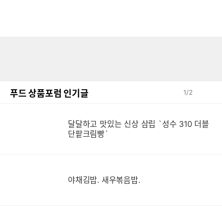
푸드 상품포럼 인기글
1
/
2
달달하고 맛있는 신상 삼립 `성수 310 더블
단팥크림빵`
야채김밥. 새우볶음밥.