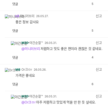
댓글
5
공
비
감
공
감
신고
L5
미니러브리
26.05.27.
좋은 정보 감사요
댓글
5
공
비
감
공
감
신고
M20
야간순찰™
26.05.31.
@미니러브리
저렴하고 맛도 좋은 편이라 괜찮은 것 같네요.
댓글
4
공
비
감
공
감
신고
M6
Or크ㅁr
26.05.26.
가격은 좋네요
댓글
6
공
비
감
공
감
신고
M20
야간순찰™
26.05.31.
@Or크ㅁr
아주 저렴하고 맛있게 먹을 만 한 듯 싶네요.