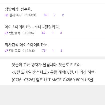
음
감
글
쟁반짜장. 탕수육.
읽
공
댓
L6
참새3496
01:44:31
69
2
2
음
감
글
아이스아메리카노. 바나나달달커피.
읽
공
댓
L7
탄산중독
01:26:57
89
1
2
음
감
글
회사간식 아이스아메리카노
읽
공
댓
L7
탄산중독
01:22:49
75
1
2
음
감
글
댓글이 고픈 영자가 올립니다. 댓글로 FLEX~
<8월 모바일 출석체크> 통큰 혜택! 8월, 더 커진 혜택
[07.16~07.26] 앱코 ULTIMATE GX850 80PLUS골드 풀모듈러 ATX3.0 블랙