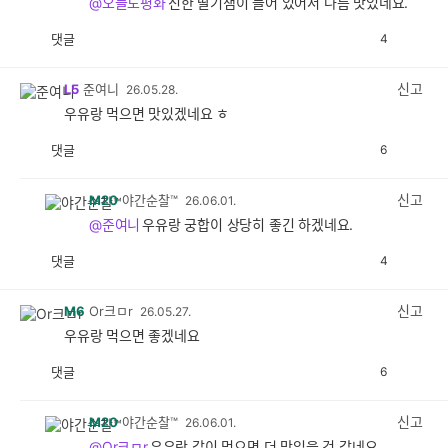
@오늘도평화
진한 딸기잼이 들어 있어서 나름 맛있네요.
댓글
4
공
비
감
공
감
신고
L5
준여니
26.05.28.
우유랑 먹으면 맛있겠네요 ㅎ
댓글
6
공
비
감
공
감
신고
M20
야간순찰™
26.06.01.
@준여니
우유랑 궁합이 상당히 좋긴 하겠네요.
댓글
4
공
비
감
공
감
신고
M6
Or크ㅁr
26.05.27.
우유랑 먹으면 좋겠네요
댓글
6
공
비
감
공
감
신고
M20
야간순찰™
26.06.01.
@Or크ㅁr
우유랑 같이 먹으면 더 맛있을 것 같네요.