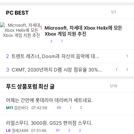
PC BEST
1
/
1
1
Microsoft, 차세대 Xbox Helix에 모든
Xbox 게임 지원 추진
공
댓
2
1
감
글
2
트렌트 레즈너, Doom과 자신의 음악에 대한 생각 밝혀
공
1
감
3
CXMT, 2030년까지 D램 시장 점유율 30% 목표
공
1
댓
1
감
글
푸드 상품포럼 최신 글
1
/
10
어제는 간만에 롯데리아 데리버거 세트네요.
읽
공
댓
M11
검은바다
07:42:56
69
1
2
음
감
글
리얼스무디. 3000원. GS25 편의점 스무디.
읽
공
댓
L6
참새3496
01:51:46
91
2
2