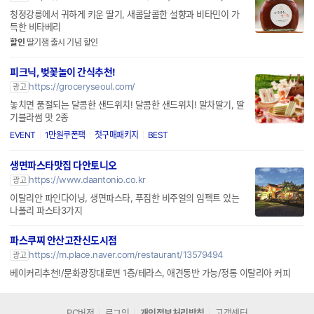
청정강릉에서 귀하게 키운 딸기, 새콤달콤한 설향과 비타민이 가
득한 비타베리
할인
딸기잼 출시 기념 할인
피크닉, 벚꽃놀이 간식추천!
https://groceryseoul.com/
광고
놓치면 품절되는 달콤한 샌드위치! 달콤한 샌드위치! 말차딸기, 딸
기블라썸 맛 2종
EVENT
1만원쿠폰팩
첫구매패키지
BEST
생면파스타맛집 다안토니오
https://www.daantonio.co.kr
광고
이탈리안 파인다이닝, 생면파스타, 푸짐한 비주얼의 임펙트 있는
나폴리 파스타3가지
파스쿠찌 안산고잔신도시점
https://m.place.naver.com/restaurant/13579494
광고
베이커리추천!/문화광장대로변 1층/테라스, 애견동반 가능/정통 이탈리아 커피
PC버전
로그인
개인정보처리방침
고객센터