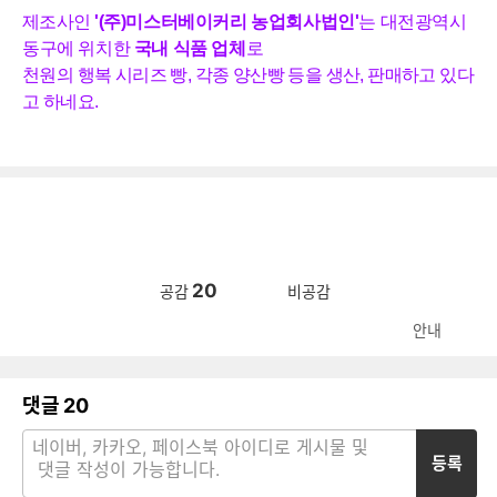
제조사인
'(주)미스터베이커리 농업회사법인'
는
대전광역시
동구에 위치한
국내 식품 업체
로
천원의 행복 시리즈 빵, 각종 양산빵 등
을
생
산
,
판
매
하
고
있
다
고
하
네
요
.
20
공감
비공감
안내
댓글
20
등록