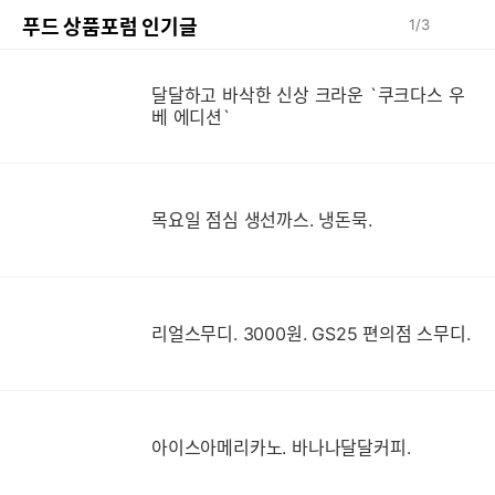
푸드 상품포럼 인기글
1
/
3
달달하고 바삭한 신상 크라운 `쿠크다스 우
베 에디션`
목요일 점심 생선까스. 냉돈묵.
리얼스무디. 3000원. GS25 편의점 스무디.
아이스아메리카노. 바나나달달커피.