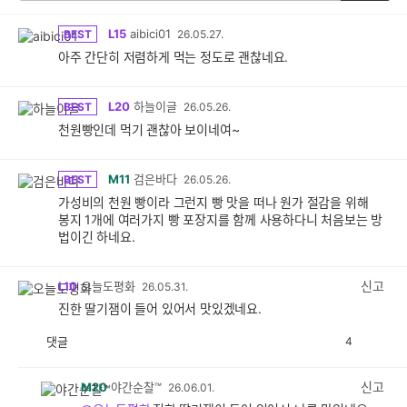
L15
aibici01
BEST
26.05.27.
아주 간단히 저렴하게 먹는 정도로 괜찮네요.
L20
하늘이글
BEST
26.05.26.
천원빵인데 먹기 괜찮아 보이네여~
M11
검은바다
BEST
26.05.26.
가성비의 천원 빵이라 그런지 빵 맛을 떠나 원가 절감을 위해
봉지 1개에 여러가지 빵 포장지를 함께 사용하다니 처음보는 방
법이긴 하네요.
신고
L10
오늘도평화
26.05.31.
진한 딸기잼이 들어 있어서 맛있겠네요.
댓글
4
공
비
감
공
감
신고
M20
야간순찰™
26.06.01.