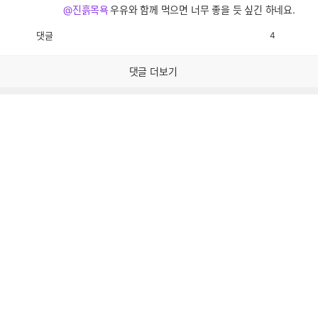
@진흙목욕
우유와 함께 먹으면 너무 좋을 듯 싶긴 하네요.
댓글
4
공
비
감
공
감
댓글 더보기