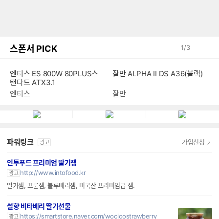
스폰서 PICK
1
/
3
엔티스 ES 800W 80PLUS스
잘만 ALPHA II DS A36(블랙)
탠다드 ATX3.1
엔티스
잘만
파워링크
가입신청
광고
인투푸드 프리미엄 딸기잼
http://www.intofood.kr
광고
딸기잼, 프룬잼, 블루베리잼, 미국산 프리미엄급 잼.
설향 비타베리 딸기선물
https://smartstore.naver.com/woojoostrawberry
광고