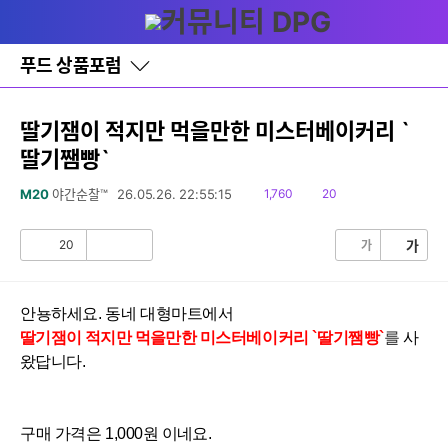
다
글쓰기
메뉴
나
와
홈
푸드 상품포럼
바
로
가
기
딸기잼이 적지만 먹을만한 미스터베이커리 `
레
딸기쨈빵`
이
어
창
읽
댓
M20
야간순찰™
26.05.26. 22:55:15
1,760
20
토
음
글
글
20
가
가
공
비
감
공
감
안뇽하세요. 동네 대형마트에서
딸기잼이 적지만 먹을만한
미스터베이커리
`딸기쨈빵
`
를
사
왔답니다.
구매 가격은 1,0
00원 이네요.