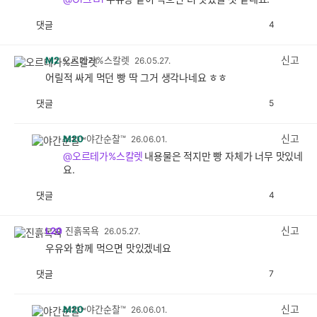
댓글
4
공
비
감
공
감
신고
M2
오르테가%스칼렛
26.05.27.
어릴적 싸게 먹던 빵 딱 그거 생각나네요 ㅎㅎ
댓글
5
공
비
감
공
감
신고
M20
야간순찰™
26.06.01.
@오르테가%스칼렛
내용물은 적지만 빵 자체가 너무 맛있네
요.
댓글
4
공
비
감
공
감
신고
L20
진흙목욕
26.05.27.
우유와 함께 먹으면 맛있겠네요
댓글
7
공
비
감
공
감
신고
M20
야간순찰™
26.06.01.